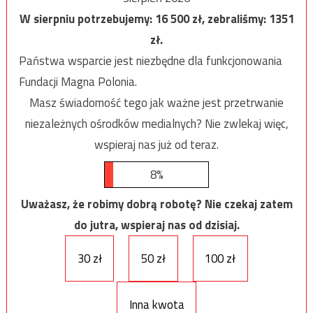
W sierpniu potrzebujemy:
16 500
zł, zebraliśmy:
1351
zł.
Państwa wsparcie jest niezbędne dla funkcjonowania
Fundacji Magna Polonia.
Masz świadomość tego jak ważne jest przetrwanie
niezależnych ośrodków medialnych? Nie zwlekaj więc,
wspieraj nas już od teraz.
8%
Uważasz, że robimy dobrą robotę? Nie czekaj zatem
do jutra, wspieraj nas od dzisiaj.
30 zł
50 zł
100 zł
Inna kwota