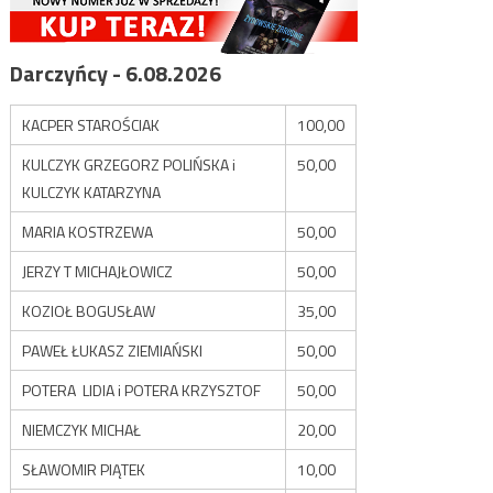
Darczyńcy - 6.08.2026
KACPER STAROŚCIAK
100,00
KULCZYK GRZEGORZ POLIŃSKA i
50,00
KULCZYK KATARZYNA
MARIA KOSTRZEWA
50,00
JERZY T MICHAJŁOWICZ
50,00
KOZIOŁ BOGUSŁAW
35,00
PAWEŁ ŁUKASZ ZIEMIAŃSKI
50,00
POTERA LIDIA i POTERA KRZYSZTOF
50,00
NIEMCZYK MICHAŁ
20,00
SŁAWOMIR PIĄTEK
10,00