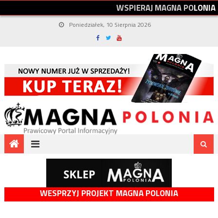
W
S
P
I
E
R
A
J
M
A
G
N
A
P
O
L
O
N
I
A
Poniedziałek, 10 Sierpnia 2026
WESPRZYJ PROJEKT MAGNA POLONIA