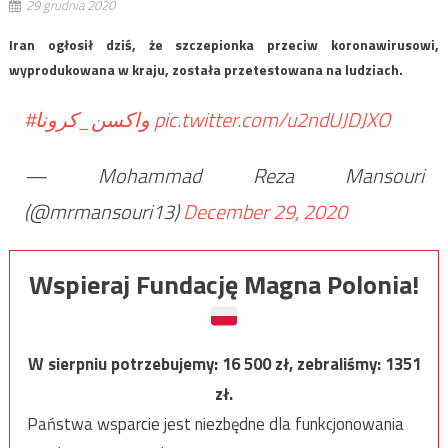
29 grudnia 2020
Iran ogłosił dziś, że szczepionka przeciw koronawirusowi,
wyprodukowana w kraju, została przetestowana na ludziach.
#واکسن_کرونا
pic.twitter.com/u2ndUJDJXO
— Mohammad Reza Mansouri
(@mrmansouri13)
December 29, 2020
Wspieraj Fundację Magna Polonia!
W sierpniu potrzebujemy:
16 500
zł, zebraliśmy:
1351
zł.
Państwa wsparcie jest niezbędne dla funkcjonowania