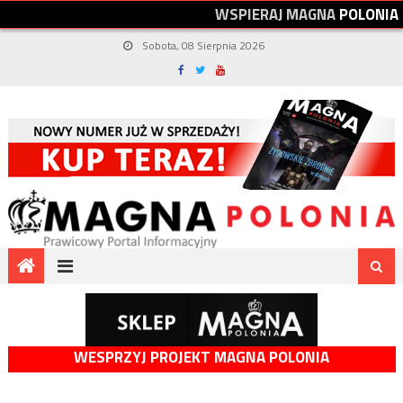
W
S
P
I
E
R
A
J
M
A
G
N
A
P
O
L
O
N
I
A
Sobota, 08 Sierpnia 2026
WESPRZYJ PROJEKT MAGNA POLONIA