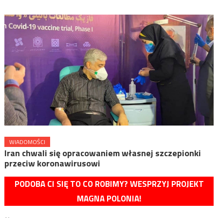
WIADOMOŚCI
Iran chwali się opracowaniem własnej szczepionki
przeciw koronawirusowi
PODOBA CI SIĘ TO CO ROBIMY? WESPRZYJ PROJEKT
MAGNA POLONIA!