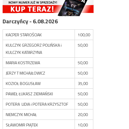
Darczyńcy - 6.08.2026
KACPER STAROŚCIAK
100,00
KULCZYK GRZEGORZ POLIŃSKA i
50,00
KULCZYK KATARZYNA
MARIA KOSTRZEWA
50,00
JERZY T MICHAJŁOWICZ
50,00
KOZIOŁ BOGUSŁAW
35,00
PAWEŁ ŁUKASZ ZIEMIAŃSKI
50,00
POTERA LIDIA i POTERA KRZYSZTOF
50,00
NIEMCZYK MICHAŁ
20,00
SŁAWOMIR PIĄTEK
10,00