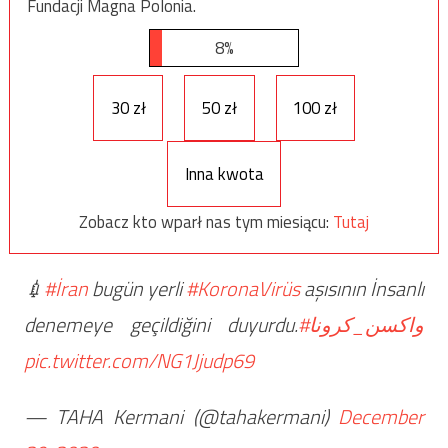
Fundacji Magna Polonia.
8%
30 zł
50 zł
100 zł
Inna kwota
Zobacz kto wparł nas tym miesiącu:
Tutaj
💉
#İran
bugün yerli
#KoronaVirüs
aşısının İnsanlı
denemeye geçildiğini duyurdu.
#واکسن_کرونا
pic.twitter.com/NG1Jjudp69
— TAHA Kermani (@tahakermani)
December