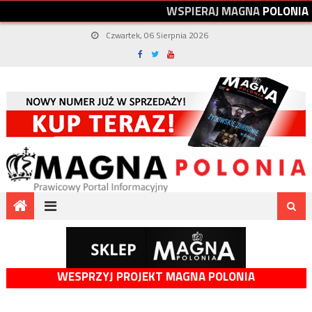
W
S
P
I
E
R
A
J
M
A
G
N
A
P
O
L
O
N
I
A
Czwartek, 06 Sierpnia 2026
WESPRZYJ PROJEKT MAGNA POLONIA