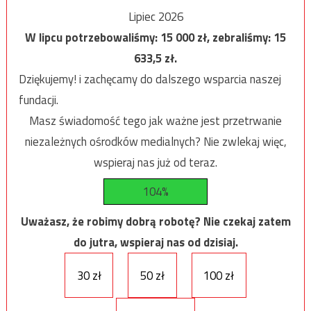
Lipiec 2026
W lipcu potrzebowaliśmy:
15 000
zł, zebraliśmy:
15
633,5
zł.
Dziękujemy! i zachęcamy do dalszego wsparcia naszej
fundacji.
Masz świadomość tego jak ważne jest przetrwanie
niezależnych ośrodków medialnych? Nie zwlekaj więc,
wspieraj nas już od teraz.
104%
Uważasz, że robimy dobrą robotę? Nie czekaj zatem
do jutra, wspieraj nas od dzisiaj.
30 zł
50 zł
100 zł