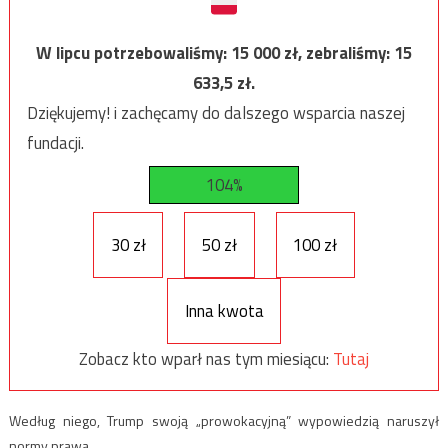
W lipcu potrzebowaliśmy:
15 000
zł, zebraliśmy:
15
633,5
zł.
Dziękujemy! i zachęcamy do dalszego wsparcia naszej
fundacji.
104%
30 zł
50 zł
100 zł
Inna kwota
Zobacz kto wparł nas tym miesiącu:
Tutaj
Według niego, Trump swoją „prowokacyjną” wypowiedzią naruszył
normy prawa.