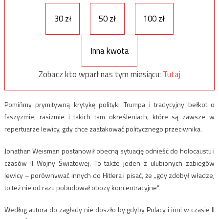
30 zł
50 zł
100 zł
Inna kwota
Zobacz kto wparł nas tym miesiącu:
Tutaj
Pomińmy prymitywną krytykę polityki Trumpa i tradycyjny bełkot o
faszyzmie, rasizmie i takich tam określeniach, które są zawsze w
repertuarze lewicy, gdy chce zaatakować politycznego przeciwnika.
Jonathan Weisman postanowił obecną sytuację odnieść do holocaustu i
czasów II Wojny Światowej. To także jeden z ulubionych zabiegów
lewicy – porównywać innych do Hitlera i pisać, że „gdy zdobył władze,
to też nie od razu pobudował obozy koncentracyjne”.
Według autora do zagłady nie doszło by gdyby Polacy i inni w czasie II