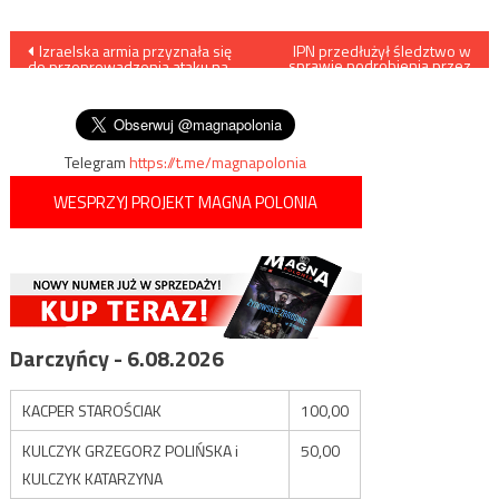
Nawigacja
Izraelska armia przyznała się
IPN przedłużył śledztwo w
sprawie podrobienia przez
do przeprowadzenia ataku na
SB akt TW Bolka
wpisu
syryjski reaktor jądrowy w
2007 roku
Telegram
https://t.me/magnapolonia
WESPRZYJ PROJEKT MAGNA POLONIA
Darczyńcy - 6.08.2026
KACPER STAROŚCIAK
100,00
KULCZYK GRZEGORZ POLIŃSKA i
50,00
KULCZYK KATARZYNA