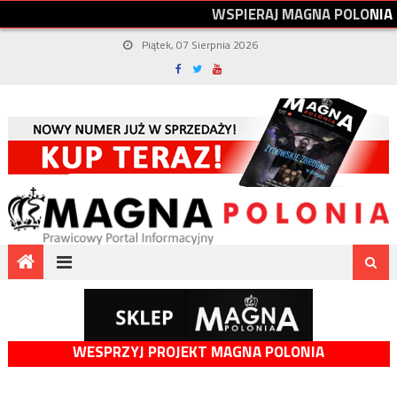
W
S
P
I
E
R
A
J
M
A
G
N
A
P
O
L
O
N
I
A
Piątek, 07 Sierpnia 2026
WESPRZYJ PROJEKT MAGNA POLONIA