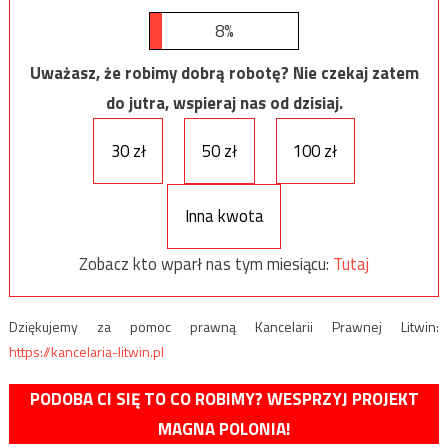
8%
Uważasz, że robimy dobrą robotę? Nie czekaj zatem
do jutra, wspieraj nas od dzisiaj.
30 zł
50 zł
100 zł
Inna kwota
Zobacz kto wparł nas tym miesiącu:
Tutaj
Dziękujemy za pomoc prawną Kancelarii Prawnej Litwin:
https://kancelaria-litwin.pl
PODOBA CI SIĘ TO CO ROBIMY? WESPRZYJ PROJEKT
MAGNA POLONIA!