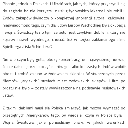
Pisanie jednak o Polakach i Ukraińcach, jak tych, którzy przyczynili się
do zagłady, bo nie korzystali z usług żydowskich lekarzy i nie robili u
Żydów zakupów świadczy o kompletnej ignorancji autora i całkowitej
nieświadomości tego, czym dla ludów Europy Wschodniej była okupacja
i wojna. Świadczy też o tym, że autor jest zwykłym debilem, który nie
kojarzy nawet wybitnego, chociaż też w części zakłamanego filmu
Spielberga „Lista Schindlera”.
Nie wie czym były getta, obozy koncentracyjne i najwyraźniej nie wie,
że nie dało się przeskoczyć murów gett albo kolczastych drutów wokół
obozu i zrobić zakupy w żydowskim sklepiku. W stworzonych przez
Niemców „aryjskich” strefach miast żydowskich sklepów i firm po
prostu nie było – zostały wywłaszczone na podstawie rasistowskich
ustaw.
Z takimi debilami musi się Polska zmierzyć. Jak można wymagać od
przeciętnych Amerykanów tego, by wiedzieli czym w Polsce była II
Wojna Światowa, jakie ponieśliśmy ofiary, w jakich warunkach