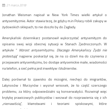
21 marca 2018
Jonathan Weisman napisał w New York Times wielki artykuł o
antysemityzmie. Autor stawia tezę, że gdyby m.in Polacy robili zakupy w
żydowskich sklepach, to nie doszło by do Zagłady.
Amerykański dziennikarz postanowił wykorzystać antysemityzm do
opisania swej wizji obecnej sytuacji w Stanach Zjednoczonych. W
artykule ”
Wzrost antysemityzmu. Dlaczego Amerykańscy Żydzi nie
protestują
” najpierw poskarżył się, że na co dzień ma do czynienia z
przejawami antysemityzmu, bo dostaje antysemickie maile, wiadomości
na telefon, a sieć pełna jest inwektyw i bluźnierstw.
Dalej porównał to zjawisko do mizoginii, niechęci do imigrantów,
Latynosów i Murzynów i wysnuł wniosek, że to część szerszego
problemu, za który odpowiedzialni są konserwatyści. Rozwinął więc
krytykę prawicowych publicystów i wezwał do rozprawienia się z ich
„nienawiścią”, kłamstwami i teoriami spiskowymi, które