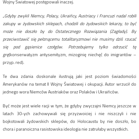
Wojny Światowej postępowali inaczej.
„
Gdyby zwykli Niemcy, Polacy, Ukraińcy, Austriacy i Francuzi nadal robili
zakupy w żydowskich sklepach, chodzili do żydowskich lekarzy, to być
może nie doszło by do Ostatecznego Rozwiązania (Zagłady). By
przeciwstawić się pełznącemu totalitaryzmowi nie musimy dziś rzucać
się pod gąsienice czołgów. Potrzebujemy tylko odrzucić tę
grę
(konserwatyzm antysemityzm, mizoginię niechęć do imigrantów –
przyp. red).
Te dwa zdania doskonale ilustrują jaki jest poziom świadomości
Amerykanów na temat II Wojny Światowej i okupacji. Autor wrzucił do
jednego wora Niemców Austriaków oraz Polaków i Ukraińców.
Być może jest wiele racji w tym, że gdyby zwyczajni Niemcy jeszcze w
latach 30-ych zachowywali się przyzwoiciej i nie niszczyli i nie
bojkotowali żydowskich sklepów, do Holocaustu by nie doszło, bo
chora i paranoiczna rasistowska ideologia nie zatrułaby wszystkich.