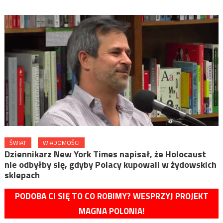
ŚWIAT
WIADOMOŚCI
Dziennikarz New York Times napisał, że Holocaust
nie odbyłby się, gdyby Polacy kupowali w żydowskich
sklepach
PODOBA CI SIĘ TO CO ROBIMY? WESPRZYJ PROJEKT
MAGNA POLONIA!