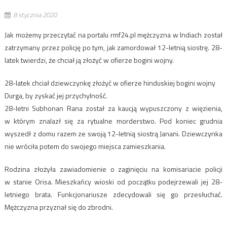
8 stycznia 2020
Jak możemy przeczytać na portalu rmf24.pl mężczyzna w Indiach został
zatrzymany przez policję po tym, jak zamordował 12-letnią siostrę. 28-
latek twierdzi, że chciał ją złożyć w ofierze bogini wojny.
28-latek chciał dziewczynkę złożyć w ofierze hinduskiej bogini wojny
Durga, by zyskać jej przychylność.
28-letni Subhonan Rana został za kaucją wypuszczony z więzienia,
w którym znalazł się za rytualne morderstwo. Pod koniec grudnia
wyszedł z domu razem ze swoją 12-letnią siostrą Janani. Dziewczynka
nie wróciła potem do swojego miejsca zamieszkania.
Rodzina złożyła zawiadomienie o zaginięciu na komisariacie policji
w stanie Orisa. Mieszkańcy wioski od początku podejrzewali jej 28-
letniego brata. Funkcjonariusze zdecydowali się go przesłuchać.
Mężczyzna przyznał się do zbrodni.