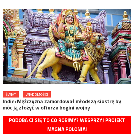
ŚWIAT
WIADOMOŚCI
Indie: Mężczyzna zamordował młodszą siostrę by
móc ją złożyć w ofierze bogini wojny
PODOBA CI SIĘ TO CO ROBIMY? WESPRZYJ PROJEKT
MAGNA POLONIA!