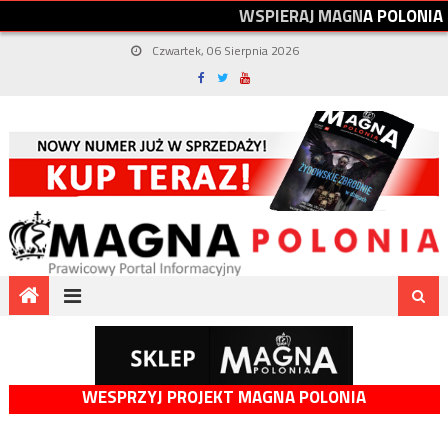
W
S
P
I
E
R
A
J
M
A
G
N
A
P
O
L
O
N
I
A
Czwartek, 06 Sierpnia 2026
WESPRZYJ PROJEKT MAGNA POLONIA