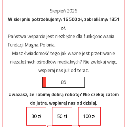
Sierpień 2026
W sierpniu potrzebujemy:
16 500
zł, zebraliśmy:
1351
zł.
Państwa wsparcie jest niezbędne dla funkcjonowania
Fundacji Magna Polonia.
Masz świadomość tego jak ważne jest przetrwanie
niezależnych ośrodków medialnych? Nie zwlekaj więc,
wspieraj nas już od teraz.
8%
Uważasz, że robimy dobrą robotę? Nie czekaj zatem
do jutra, wspieraj nas od dzisiaj.
30 zł
50 zł
100 zł