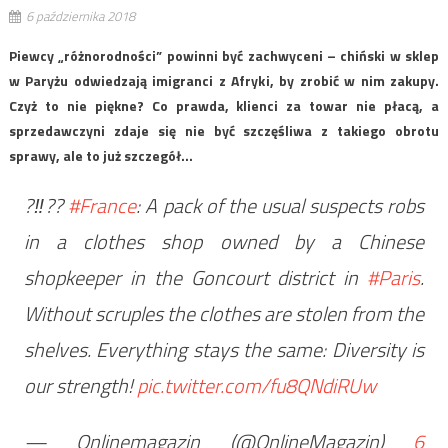
6 października 2018
Piewcy „różnorodności” powinni być zachwyceni – chiński w sklep
w Paryżu odwiedzają imigranci z Afryki, by zrobić w nim zakupy.
Czyż to nie piękne? Co prawda, klienci za towar nie płacą, a
sprzedawczyni zdaje się nie być szczęśliwa z takiego obrotu
sprawy, ale to już szczegół…
?‼??
#France
: A pack of the usual suspects robs
in a clothes shop owned by a Chinese
shopkeeper in the Goncourt district in
#Paris
.
Without scruples the clothes are stolen from the
shelves. Everything stays the same: Diversity is
our strength!
pic.twitter.com/fu8QNdiRUw
— Onlinemagazin (@OnlineMagazin)
6