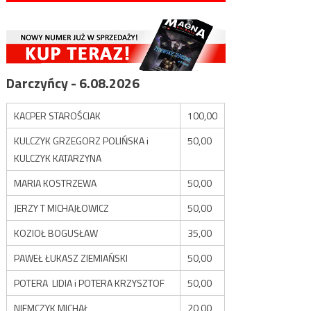
Darczyńcy - 6.08.2026
KACPER STAROŚCIAK
100,00
KULCZYK GRZEGORZ POLIŃSKA i
50,00
KULCZYK KATARZYNA
MARIA KOSTRZEWA
50,00
JERZY T MICHAJŁOWICZ
50,00
KOZIOŁ BOGUSŁAW
35,00
PAWEŁ ŁUKASZ ZIEMIAŃSKI
50,00
POTERA LIDIA i POTERA KRZYSZTOF
50,00
NIEMCZYK MICHAŁ
20,00