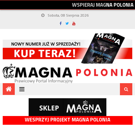
W
S
P
I
E
R
A
J
M
A
G
N
A
P
O
L
O
N
I
A
Sobota, 08 Sierpnia 2026
WESPRZYJ PROJEKT MAGNA POLONIA