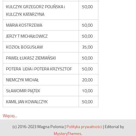
KULCZYK GRZEGORZ POLIŃSKA i
50,00
KULCZYK KATARZYNA
MARIA KOSTRZEWA
50,00
JERZY T MICHAJŁOWICZ
50,00
KOZIOŁ BOGUSŁAW
35,00
PAWEŁ ŁUKASZ ZIEMIAŃSKI
50,00
POTERA LIDIA i POTERA KRZYSZTOF
50,00
NIEMCZYK MICHAŁ
20,00
SŁAWOMIR PIĄTEK
10,00
KAMIL JAN KOWALCZYK
50,00
Więcej...
(c) 2016-2023 Magna Polonia
|
Polityka prywatności
|
Editorial by
MysteryThemes
.