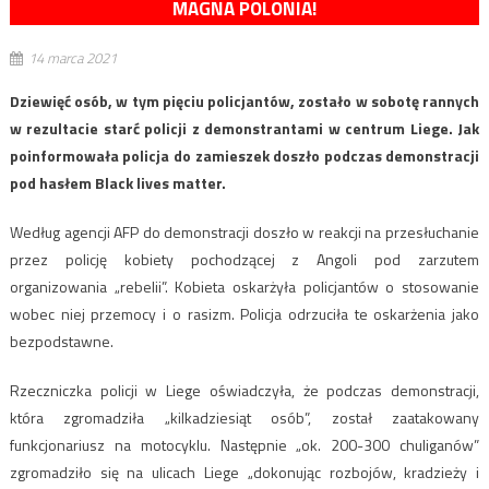
MAGNA POLONIA!
14 marca 2021
Dziewięć osób, w tym pięciu policjantów, zostało w sobotę rannych
w rezultacie starć policji z demonstrantami w centrum Liege. Jak
poinformowała policja do zamieszek doszło podczas demonstracji
pod hasłem Black lives matter.
Według agencji AFP do demonstracji doszło w reakcji na przesłuchanie
przez policję kobiety pochodzącej z Angoli pod zarzutem
organizowania „rebelii”. Kobieta oskarżyła policjantów o stosowanie
wobec niej przemocy i o rasizm. Policja odrzuciła te oskarżenia jako
bezpodstawne.
Rzeczniczka policji w Liege oświadczyła, że podczas demonstracji,
która zgromadziła „kilkadziesiąt osób”, został zaatakowany
funkcjonariusz na motocyklu. Następnie „ok. 200-300 chuliganów”
zgromadziło się na ulicach Liege „dokonując rozbojów, kradzieży i