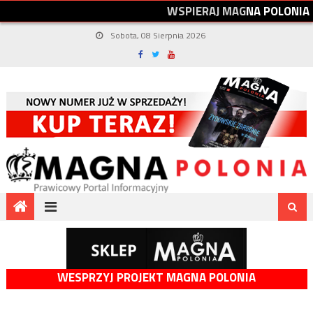
W
S
P
I
E
R
A
J
M
A
G
N
A
P
O
L
O
N
I
A
Sobota, 08 Sierpnia 2026
WESPRZYJ PROJEKT MAGNA POLONIA