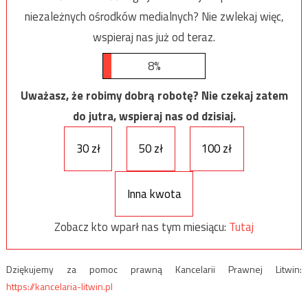
niezależnych ośrodków medialnych? Nie zwlekaj więc,
wspieraj nas już od teraz.
8%
Uważasz, że robimy dobrą robotę? Nie czekaj zatem
do jutra, wspieraj nas od dzisiaj.
30 zł
50 zł
100 zł
Inna kwota
Zobacz kto wparł nas tym miesiącu:
Tutaj
Dziękujemy za pomoc prawną Kancelarii Prawnej Litwin:
https://kancelaria-litwin.pl