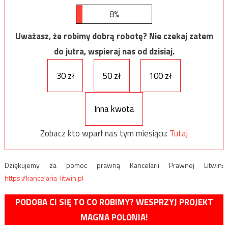
8%
Uważasz, że robimy dobrą robotę? Nie czekaj zatem
do jutra, wspieraj nas od dzisiaj.
30 zł
50 zł
100 zł
Inna kwota
Zobacz kto wparł nas tym miesiącu:
Tutaj
Dziękujemy za pomoc prawną Kancelarii Prawnej Litwin:
https://kancelaria-litwin.pl
PODOBA CI SIĘ TO CO ROBIMY? WESPRZYJ PROJEKT
MAGNA POLONIA!