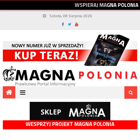
W
S
P
I
E
R
A
J
M
A
G
N
A
P
O
L
O
N
I
A
Sobota, 08 Sierpnia 2026
WESPRZYJ PROJEKT MAGNA POLONIA