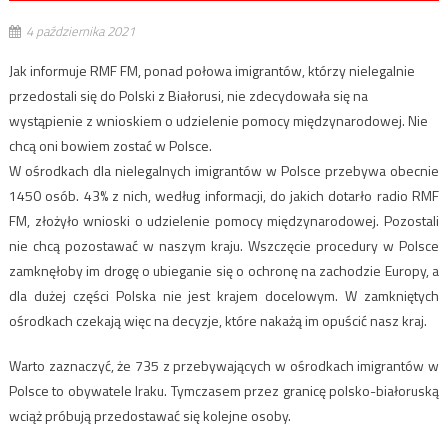
4 października 2021
Jak informuje RMF FM, ponad połowa imigrantów, którzy nielegalnie
przedostali się do Polski z Białorusi, nie zdecydowała się na
wystąpienie z wnioskiem o udzielenie pomocy międzynarodowej. Nie
chcą oni bowiem zostać w Polsce.
W ośrodkach dla nielegalnych imigrantów w Polsce przebywa obecnie
1450 osób. 43% z nich, według informacji, do jakich dotarło radio RMF
FM, złożyło wnioski o udzielenie pomocy międzynarodowej. Pozostali
nie chcą pozostawać w naszym kraju. Wszczęcie procedury w Polsce
zamknęłoby im drogę o ubieganie się o ochronę na zachodzie Europy, a
dla dużej części Polska nie jest krajem docelowym. W zamkniętych
ośrodkach czekają więc na decyzje, które nakażą im opuścić nasz kraj.
Warto zaznaczyć, że 735 z przebywających w ośrodkach imigrantów w
Polsce to obywatele Iraku. Tymczasem przez granicę polsko-białoruską
wciąż próbują przedostawać się kolejne osoby.