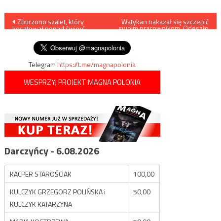
Nawigacja
Zburzono szalet, który
Watykan nakazał się szczepić
swoim pracownikom. Odeszło
kosztował ponad ćwierć
już trzech gwardzistów…
wpisu
miliona złotych
Telegram
https://t.me/magnapolonia
WESPRZYJ PROJEKT MAGNA POLONIA
Darczyńcy - 6.08.2026
KACPER STAROŚCIAK
100,00
KULCZYK GRZEGORZ POLIŃSKA i
50,00
KULCZYK KATARZYNA