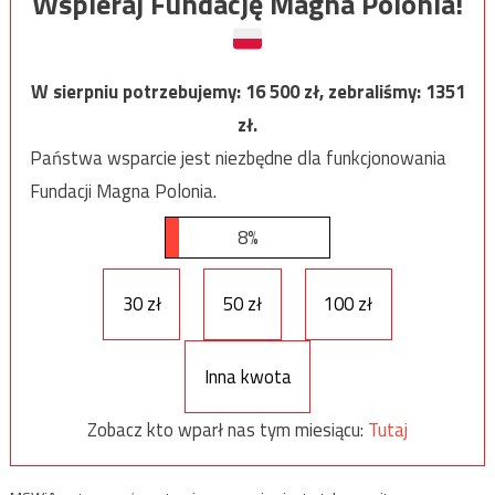
Wspieraj Fundację Magna Polonia!
W sierpniu potrzebujemy:
16 500
zł, zebraliśmy:
1351
zł.
Państwa wsparcie jest niezbędne dla funkcjonowania
Fundacji Magna Polonia.
8%
30 zł
50 zł
100 zł
Inna kwota
Zobacz kto wparł nas tym miesiącu:
Tutaj