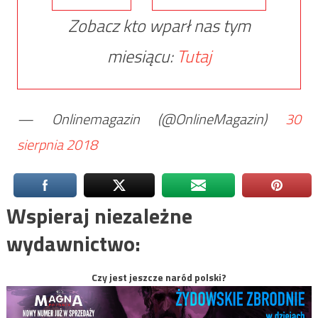
Zobacz kto wparł nas tym
miesiącu:
Tutaj
— Onlinemagazin (@OnlineMagazin)
30
sierpnia 2018
Wspieraj niezależne
wydawnictwo:
Czy jest jeszcze naród polski?