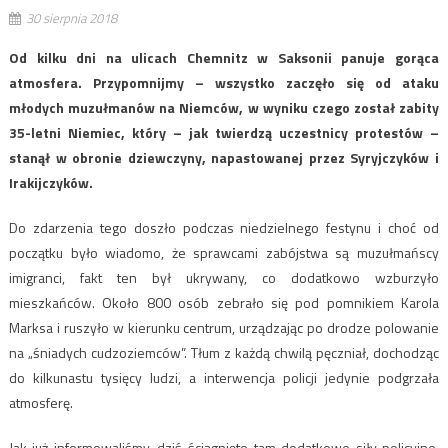
30 sierpnia 2018
Od kilku dni na ulicach Chemnitz w Saksonii panuje gorąca
atmosfera. Przypomnijmy – wszystko zaczęło się od ataku
młodych muzułmanów na Niemców, w wyniku czego został zabity
35-letni Niemiec, który – jak twierdzą uczestnicy protestów –
stanął w obronie dziewczyny, napastowanej przez Syryjczyków i
Irakijczyków.
Do zdarzenia tego doszło podczas niedzielnego festynu i choć od
początku było wiadomo, że sprawcami zabójstwa są muzułmańscy
imigranci, fakt ten był ukrywany, co dodatkowo wzburzyło
mieszkańców. Około 800 osób zebrało się pod pomnikiem Karola
Marksa i ruszyło w kierunku centrum, urządzając po drodze polowanie
na „śniadych cudzoziemców”. Tłum z każdą chwilą pęczniał, dochodząc
do kilkunastu tysięcy ludzi, a interwencja policji jedynie podgrzała
atmosferę.
Jak już informowaliśmy, dziś ściągnięto tam dodatkowe siły policyjne,