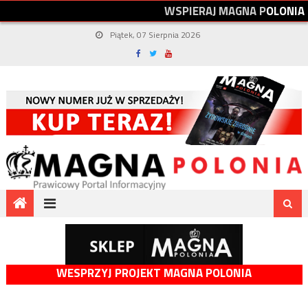
W
S
P
I
E
R
A
J
M
A
G
N
A
P
O
L
O
N
I
A
Piątek, 07 Sierpnia 2026
WESPRZYJ PROJEKT MAGNA POLONIA