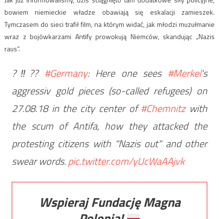
bowiem niemieckie władze obawiają się eskalacji zamieszek.
Tymczasem do sieci trafił film, na którym widać, jak młodzi muzułmanie
wraz z bojówkarzami Antify prowokują Niemców, skandując „Nazis
raus”.
?‼??
#Germany
: Here one sees
#Merkel
's
aggressiv gold pieces (so-called refugees) on
27.08.18 in the city center of
#Chemnitz
with
the scum of Antifa, how they attacked the
protesting citizens with "Nazis out" and other
swear words.
pic.twitter.com/yUcWaAAjvk
Wspieraj Fundację Magna
Polonia!