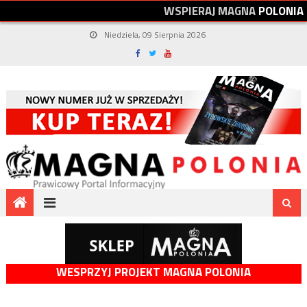
W
S
P
I
E
R
A
J
M
A
G
N
A
P
O
L
O
N
I
A
Niedziela, 09 Sierpnia 2026
WESPRZYJ PROJEKT MAGNA POLONIA