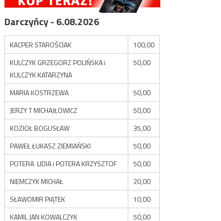
Darczyńcy - 6.08.2026
KACPER STAROŚCIAK
100,00
KULCZYK GRZEGORZ POLIŃSKA i
50,00
KULCZYK KATARZYNA
MARIA KOSTRZEWA
50,00
JERZY T MICHAJŁOWICZ
50,00
KOZIOŁ BOGUSŁAW
35,00
PAWEŁ ŁUKASZ ZIEMIAŃSKI
50,00
POTERA LIDIA i POTERA KRZYSZTOF
50,00
NIEMCZYK MICHAŁ
20,00
SŁAWOMIR PIĄTEK
10,00
KAMIL JAN KOWALCZYK
50,00