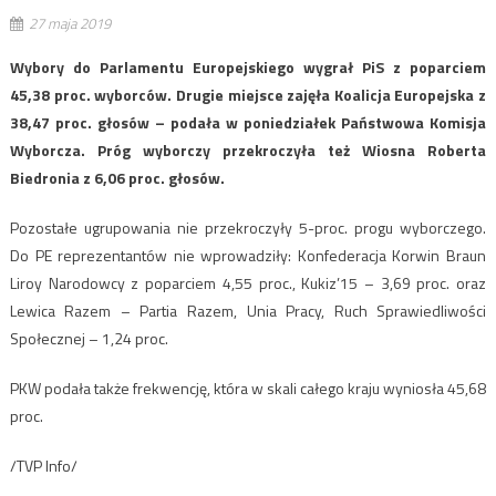
27 maja 2019
Wybory do Parlamentu Europejskiego wygrał PiS z poparciem
45,38 proc. wyborców. Drugie miejsce zajęła Koalicja Europejska z
38,47 proc. głosów – podała w poniedziałek Państwowa Komisja
Wyborcza. Próg wyborczy przekroczyła też Wiosna Roberta
Biedronia z 6,06 proc. głosów.
Pozostałe ugrupowania nie przekroczyły 5-proc. progu wyborczego.
Do PE reprezentantów nie wprowadziły: Konfederacja Korwin Braun
Liroy Narodowcy z poparciem 4,55 proc., Kukiz’15 – 3,69 proc. oraz
Lewica Razem – Partia Razem, Unia Pracy, Ruch Sprawiedliwości
Społecznej – 1,24 proc.
PKW podała także frekwencję, która w skali całego kraju wyniosła 45,68
proc.
/TVP Info/