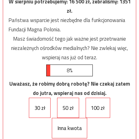
W sierpniu potrzebujemy:
16 500
zł, zebraliśmy:
1351
zł.
Państwa wsparcie jest niezbędne dla funkcjonowania
Fundacji Magna Polonia.
Masz świadomość tego jak ważne jest przetrwanie
niezależnych ośrodków medialnych? Nie zwlekaj więc,
wspieraj nas już od teraz.
8%
Uważasz, że robimy dobrą robotę? Nie czekaj zatem
do jutra, wspieraj nas od dzisiaj.
30 zł
50 zł
100 zł
Inna kwota