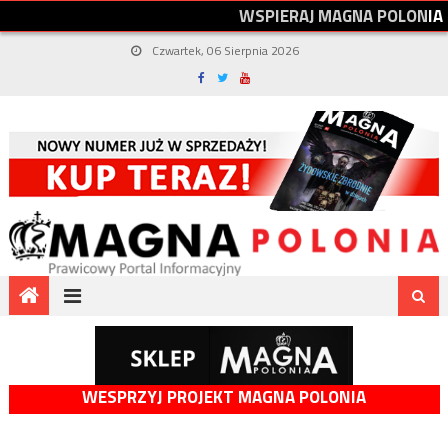
W
S
P
I
E
R
A
J
M
A
G
N
A
P
O
L
O
N
I
A
Czwartek, 06 Sierpnia 2026
WESPRZYJ PROJEKT MAGNA POLONIA