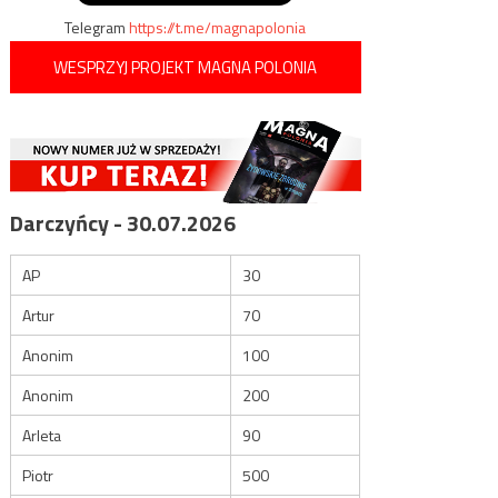
Telegram
https://t.me/magnapolonia
WESPRZYJ PROJEKT MAGNA POLONIA
Darczyńcy - 30.07.2026
AP
30
Artur
70
Anonim
100
Anonim
200
Arleta
90
Piotr
500