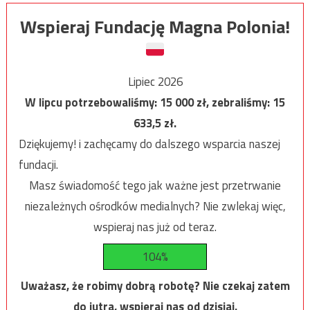
Wspieraj Fundację Magna Polonia!
Lipiec 2026
W lipcu potrzebowaliśmy:
15 000
zł, zebraliśmy:
15
633,5
zł.
Dziękujemy! i zachęcamy do dalszego wsparcia naszej
fundacji.
Masz świadomość tego jak ważne jest przetrwanie
niezależnych ośrodków medialnych? Nie zwlekaj więc,
wspieraj nas już od teraz.
104%
Uważasz, że robimy dobrą robotę? Nie czekaj zatem
do jutra, wspieraj nas od dzisiaj.