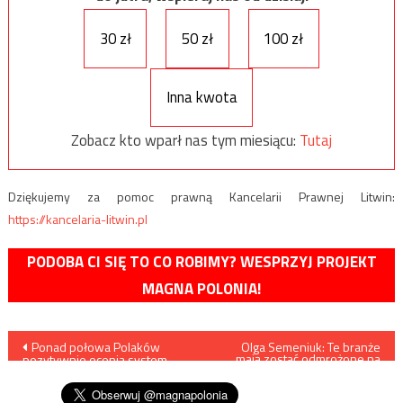
30 zł
50 zł
100 zł
Inna kwota
Zobacz kto wparł nas tym miesiącu:
Tutaj
Dziękujemy za pomoc prawną Kancelarii Prawnej Litwin:
https://kancelaria-litwin.pl
PODOBA CI SIĘ TO CO ROBIMY? WESPRZYJ PROJEKT
MAGNA POLONIA!
Nawigacja
Ponad połowa Polaków
Olga Semeniuk: Te branże
mają zostać odmrożone na
pozytywnie ocenia system
początku
wpisu
szczepień