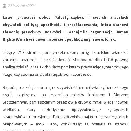
27 kwietnia 2021
Izrael prowadzi wobec Palestyńczyków i swoich arabskich
obywateli politykę apartheidu i prześladowania, która stanowi
zbrodnię przeciwko ludzkości – oznajmiła organizacja Human
Rights Watch w nowym raporcie opublikowanym we wtorek.
Liczący 213 stron raport „Przekroczony próg: Izraelskie władze i
zbrodnie apartheidu i prześladowań” stanowi według HRW prawną
analizę działań izraelskich władz pod kątem prawa międzynarodowego
i tego, czy spełnia ona definicję zbrodni apartheidu.
Raport prezentuje obecną rzeczywistość jednej władzy, izraelskiego
rządu, rządzącego na terytorium między Jordanem i Morzem
Śródziemnym, zamieszkanym przez dwie grupy o mniej więcej równej
wielkości, który metodycznie uprzywilejowuje żydowskich
Izraelczyków i represjonuje Palestyńczyków, najmocniej na terytoriach
okupowanych – mówi HRW, konkludując że polityka ta stanowi