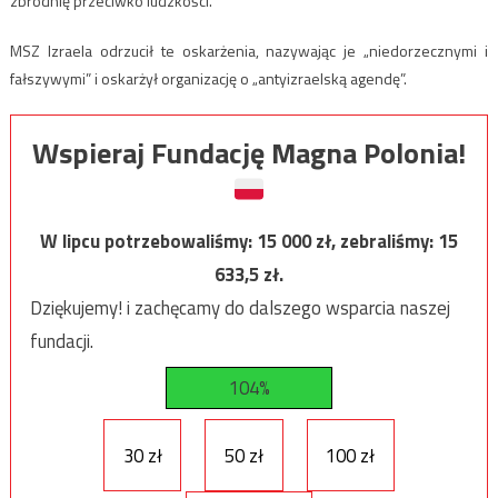
zbrodnię przeciwko ludzkości.
MSZ Izraela odrzucił te oskarżenia, nazywając je „niedorzecznymi i
fałszywymi” i oskarżył organizację o „antyizraelską agendę”.
Wspieraj Fundację Magna Polonia!
W lipcu potrzebowaliśmy:
15 000
zł, zebraliśmy:
15
633,5
zł.
Dziękujemy! i zachęcamy do dalszego wsparcia naszej
fundacji.
104%
30 zł
50 zł
100 zł