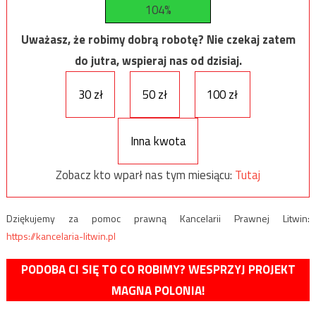
104%
Uważasz, że robimy dobrą robotę? Nie czekaj zatem
do jutra, wspieraj nas od dzisiaj.
30 zł
50 zł
100 zł
Inna kwota
Zobacz kto wparł nas tym miesiącu:
Tutaj
Dziękujemy za pomoc prawną Kancelarii Prawnej Litwin:
https://kancelaria-litwin.pl
PODOBA CI SIĘ TO CO ROBIMY? WESPRZYJ PROJEKT
MAGNA POLONIA!