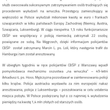
służb owocowała sukcesywnym zatrzymywaniem osób trudniących się
procederem wyłudzeń na wnuczka. Przestępcy zamieszkujący w
większości w Polsce wyłudzali milionowe kwoty w euro i frankach
szwajcarskich w kilku państwach Europy Zachodniej (Niemcy, Austria,
Szwajcaria, Luksemburg). W ciągu niespełna 1,5 roku funkcjonariusze
CBŚP we współpracy z policją niemiecką zatrzymali 22 osoby,
powiązane ze sobą. Na Węgrzech, dzięki informacjom policjantów
CBŚP został zatrzymany Marcin L. ps. Loli, który następnie trafił do
Hamburga i tam został aresztowany.
W ubiegłym tygodniu w ręce policjantów CBŚP z Warszawy wpadł
pomysłodawca mechanizmu oszustwa „na wnuczka” – 49-letni
Arkadiusz Ł. ps. Hoss. Mężczyzna pozostawał w zainteresowaniu policji
kilku krajów. Policja austriacka wystawiła za nim europejski nakaz
aresztowania, policja z Luksemburga – poszukiwania w celu ustalenia
miejsca pobytu. W Polsce podejrzany był o co najmniej 4 wyłudzenia
pieniędzy na kwotę 1,4 mln złotych od starszych osób.