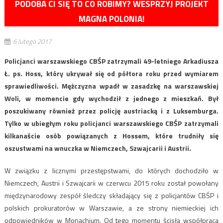
PODOBA CI SIĘ TO CO ROBIMY? WESPRZYJ PROJEKT
MAGNA POLONIA!
6 lutego 2017
Policjanci warszawskiego CBŚP zatrzymali 49-letniego Arkadiusza
Ł. ps. Hoss, który ukrywał się od półtora roku przed wymiarem
sprawiedliwości. Mężczyzna wpadł w zasadzkę na warszawskiej
Woli, w momencie gdy wychodził z jednego z mieszkań. Był
poszukiwany również przez policję austriacką i z Luksemburga.
Tylko w ubiegłym roku policjanci warszawskiego CBŚP zatrzymali
kilkanaście osób powiązanych z Hossem, które trudniły się
oszustwami na wnuczka w Niemczech, Szwajcarii i Austrii.
W związku z licznymi przestępstwami, do których dochodziło w
Niemczech, Austrii i Szwajcarii w czerwcu 2015 roku został powołany
międzynarodowy zespół śledczy składający się z policjantów CBŚP i
polskich prokuratorów w Warszawie, a ze strony niemieckiej ich
odpowiedników w Monachium. Od tego momentu ścisła współpraca