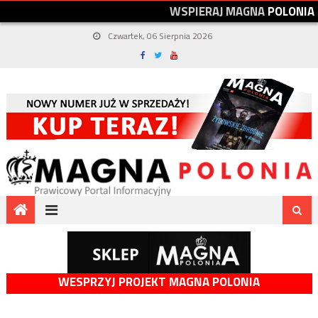
W
S
P
I
E
R
A
J
M
A
G
N
A
P
O
L
O
N
I
A
Czwartek, 06 Sierpnia 2026
WESPRZYJ PROJEKT MAGNA POLONIA