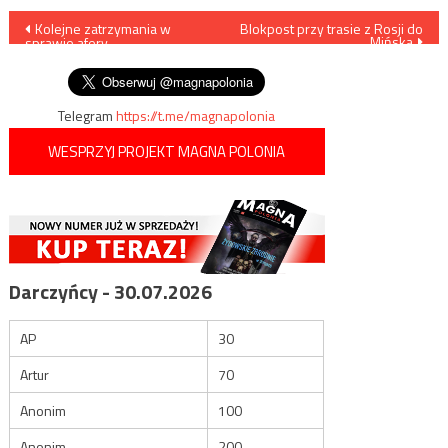
Nawigacja
Kolejne zatrzymania w
Blokpost przy trasie z Rosji do
Mińska
sprawie afery
wpisu
reprywatyzacyjnej
Telegram
https://t.me/magnapolonia
WESPRZYJ PROJEKT MAGNA POLONIA
Darczyńcy - 30.07.2026
AP
30
Artur
70
Anonim
100
Anonim
200