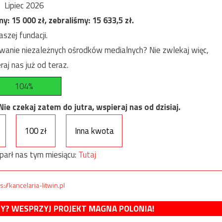
Lipiec 2026
my:
15 000
zł, zebraliśmy:
15 633,5
zł.
szej fundacji.
anie niezależnych ośrodków medialnych? Nie zwlekaj więc,
raj nas już od teraz.
104%
e czekaj zatem do jutra, wspieraj nas od dzisiaj.
100 zł
Inna kwota
parł nas tym miesiącu:
Tutaj
s://kancelaria-litwin.pl
MY? WESPRZYJ PROJEKT MAGNA POLONIA!