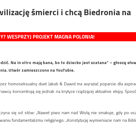
lizację śmierci i chcą Biedronia na
MY? WESPRZYJ PROJEKT MAGNA POLONIA!
dzić. Na in vitro mają bana, bo to dziecko jest szatana” – głoszą sło
onia. Utwór zamieszczono na YouTubie.
zez homoseksualny duet Jakub & Dawid ma wyrażać poparcie dla aspirac
awcy koncentrują się jednak na krytyce rządzącej aktualnie ekipy. Spos
czyna się od słów: „Nawet piwo nam nad Wisłą nie smakuje, gdy po us
niu fundamentalizmu religijnego: „Konstytucję wymieniacie nam na Bibli