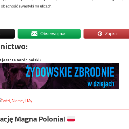
 obecność swastyki na ulicach.
t
Obserwuj nas
Zapisz
nictwo:
t jeszcze naród polski?
ację Magna Polonia!