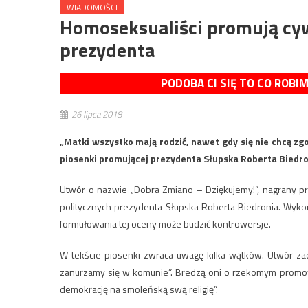
WIADOMOŚCI
Homoseksualiści promują cywi
prezydenta
PODOBA CI SIĘ TO CO ROBI
26 lipca 2018
„Matki wszystko mają rodzić, nawet gdy się nie chcą zgo
piosenki promującej prezydenta Słupska Roberta Biedr
Utwór o nazwie „Dobra Zmiano – Dziękujemy!”, nagrany pr
politycznych prezydenta Słupska Roberta Biedronia. Wykon
formułowania tej oceny może budzić kontrowersje.
W tekście piosenki zwraca uwagę kilka wątków. Utwór za
zanurzamy się w komunie”. Bredzą oni o rzekomym promowa
demokrację na smoleńską swą religię”.