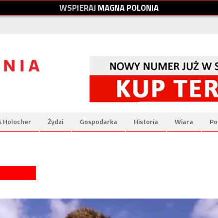
W
S
P
I
E
R
A
J
M
A
G
N
A
P
O
L
O
N
I
A
& Holocher
Żydzi
Gospodarka
Historia
Wiara
Po