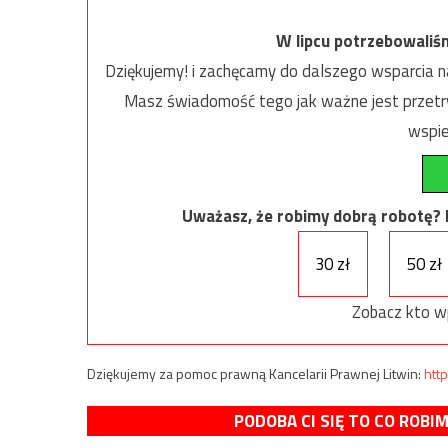
W lipcu potrzebowaliś
Dziękujemy! i zachęcamy do dalszego wsparcia na
Masz świadomość tego jak ważne jest przetrw
wspie
Uważasz, że robimy dobrą robotę? Ni
30 zł
50 zł
Zobacz kto w
Dziękujemy za pomoc prawną Kancelarii Prawnej Litwin:
http
PODOBA CI SIĘ TO CO ROBI