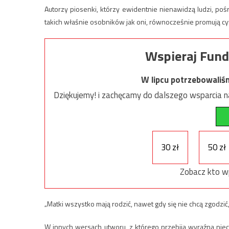
Autorzy piosenki, którzy ewidentnie nienawidzą ludzi, poś
takich właśnie osobników jak oni, równocześnie promują cyw
Wspieraj Fund
W lipcu potrzebowaliś
Dziękujemy! i zachęcamy do dalszego wsparcia na
30 zł
50 zł
Zobacz kto w
„Matki wszystko mają rodzić, nawet gdy się nie chcą zgodzić, 
W innych wersach utworu, z którego przebija wyraźna niec