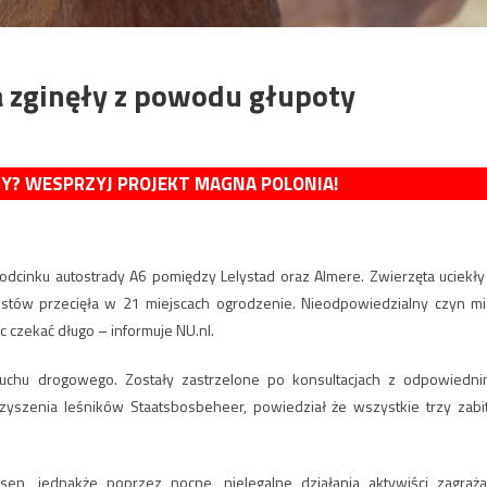
a zginęły z powodu głupoty
MY? WESPRZYJ PROJEKT MAGNA POLONIA!
a odcinku autostrady A6 pomiędzy Lelystad oraz Almere. Zwierzęta uciekły
stów przecięła w 21 miejscach ogrodzenie. Nieodpowiedzialny czyn mi
c czekać długo – informuje NU.nl.
ruchu drogowego. Zostały zastrzelone po konsultacjach z odpowiedni
yszenia leśników Staatsbosbeheer, powiedział że wszystkie trzy zabi
sen, jednakże poprzez nocne, nielegalne działania aktywiści zagraża