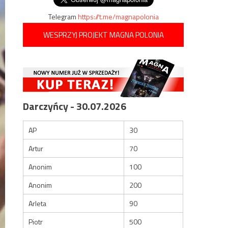
Telegram
https://t.me/magnapolonia
WESPRZYJ PROJEKT MAGNA POLONIA
Darczyńcy - 30.07.2026
AP
30
Artur
70
Anonim
100
Anonim
200
Arleta
90
Piotr
500