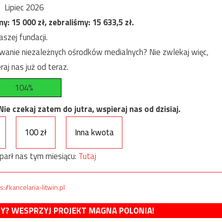
Lipiec 2026
my:
15 000
zł, zebraliśmy:
15 633,5
zł.
szej fundacji.
anie niezależnych ośrodków medialnych? Nie zwlekaj więc,
raj nas już od teraz.
104%
e czekaj zatem do jutra, wspieraj nas od dzisiaj.
100 zł
Inna kwota
parł nas tym miesiącu:
Tutaj
s://kancelaria-litwin.pl
MY? WESPRZYJ PROJEKT MAGNA POLONIA!