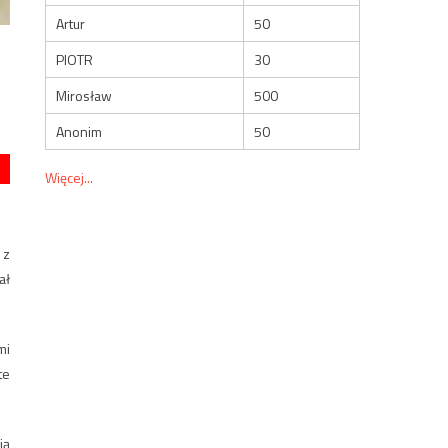
Artur
50
PIOTR
30
Mirosław
500
Anonim
50
Więcej...
 z
ał
mi
te
ją