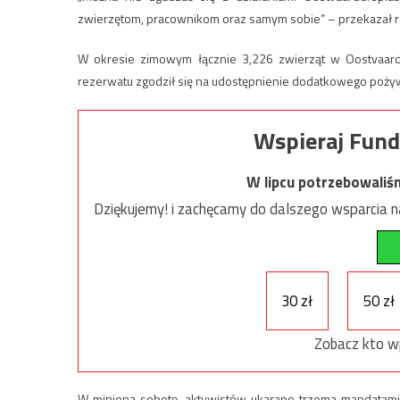
zwierzętom, pracownikom oraz samym sobie” – przekazał r
W okresie zimowym łącznie 3,226 zwierząt w Oostvaard
rezerwatu zgodził się na udostępnienie dodatkowego pożywi
Wspieraj Fund
W lipcu potrzebowaliś
Dziękujemy! i zachęcamy do dalszego wsparcia na
30 zł
50 zł
Zobacz kto w
W minioną sobotę, aktywistów ukarano trzema mandatami. 