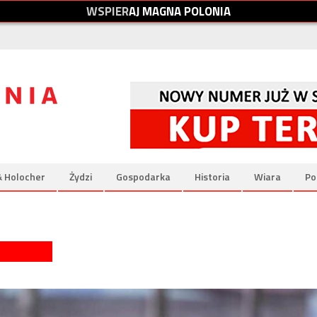
W
S
P
I
E
R
A
J
M
A
G
N
A
P
O
L
O
N
I
A
& Holocher
Żydzi
Gospodarka
Historia
Wiara
Po