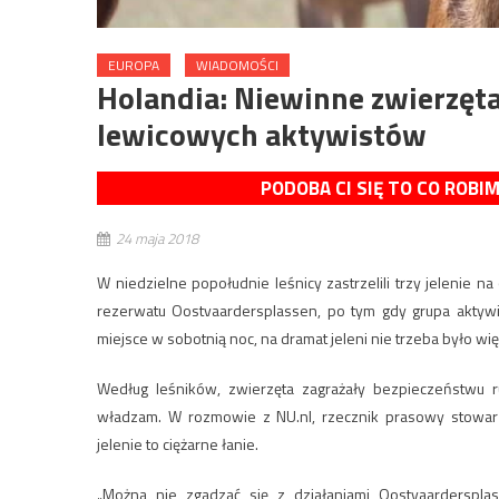
EUROPA
WIADOMOŚCI
Holandia: Niewinne zwierzęt
lewicowych aktywistów
PODOBA CI SIĘ TO CO ROBI
24 maja 2018
W niedzielne popołudnie leśnicy zastrzelili trzy jelenie n
rezerwatu Oostvaardersplassen, po tym gdy grupa aktywi
miejsce w sobotnią noc, na dramat jeleni nie trzeba było wię
Według leśników, zwierzęta zagrażały bezpieczeństwu 
władzam. W rozmowie z NU.nl, rzecznik prasowy stowarz
jelenie to ciężarne łanie.
„Można nie zgadzać się z działaniami Oostvaardersplas