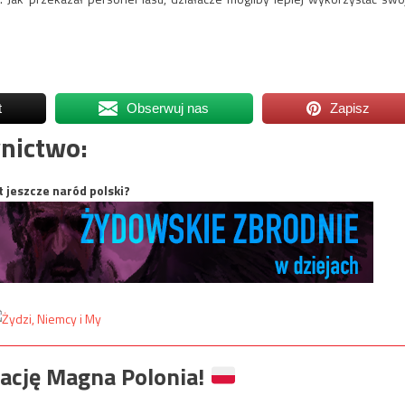
t
Obserwuj nas
Zapisz
nictwo:
t jeszcze naród polski?
ację Magna Polonia!