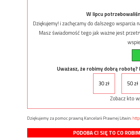
W lipcu potrzebowaliś
Dziękujemy! i zachęcamy do dalszego wsparcia na
Masz świadomość tego jak ważne jest przetrw
wspie
Uważasz, że robimy dobrą robotę? Ni
30 zł
50 zł
Zobacz kto w
Dziękujemy za pomoc prawną Kancelarii Prawnej Litwin:
http
PODOBA CI SIĘ TO CO ROBI