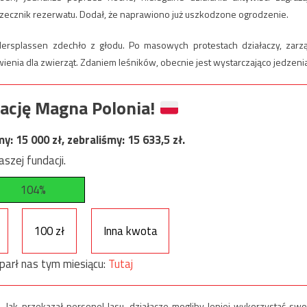
zecznik rezerwatu. Dodał, że naprawiono już uszkodzone ogrodzenie.
ersplassen zdechło z głodu. Po masowych protestach działaczy, zarz
enia dla zwierząt. Zdaniem leśników, obecnie jest wystarczająco jedzenia
ację Magna Polonia!
my:
15 000
zł, zebraliśmy:
15 633,5
zł.
szej fundacji.
104%
100 zł
Inna kwota
parł nas tym miesiącu:
Tutaj
Jak przekazał personel lasu, działacze mogliby lepiej wykorzystać swo