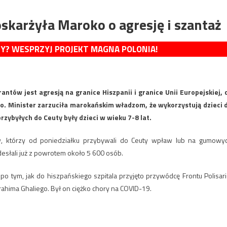
skarżyła Maroko o agresję i szantaż
MY? WESPRZYJ PROJEKT MAGNA POLONIA!
ntów jest agresją na granice Hiszpanii i granice Unii Europejskiej, 
o. Minister zarzuciła marokańskim władzom, że wykorzystują dzieci 
zybyłych do Ceuty były dzieci w wieku 7-8 lat.
w, którzy od poniedziałku przybywali do Ceuty wpław lub na gumowy
desłali już z powrotem około 5 600 osób.
po tym, jak do hiszpańskiego szpitala przyjęto przywódcę Frontu Polisari
ahima Ghaliego. Był on ciężko chory na COVID-19.