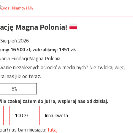
ację Magna Polonia!
Sierpień 2026
jemy:
16 500
zł, zebraliśmy:
1351
zł.
ania Fundacji Magna Polonia.
anie niezależnych ośrodków medialnych? Nie zwlekaj więc,
raj nas już od teraz.
8%
e czekaj zatem do jutra, wspieraj nas od dzisiaj.
100 zł
Inna kwota
parł nas tym miesiącu:
Tutaj