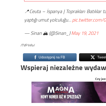
📍Ceuta – İspanya | Toprakları Batılılar t
yaptığı umut yolculuğu…
pic.twitter.com
— Sinan 🏔 (@5inan_)
May 19, 2021
/TVP Info/
Udostępnij na FB
Twee
Wspieraj niezależne wydaw
Czy jes