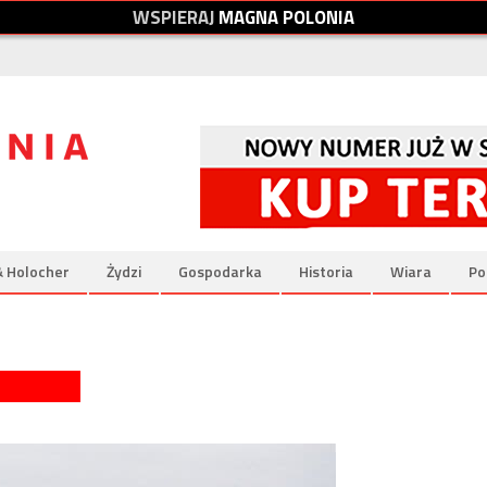
W
S
P
I
E
R
A
J
M
A
G
N
A
P
O
L
O
N
I
A
& Holocher
Żydzi
Gospodarka
Historia
Wiara
Po