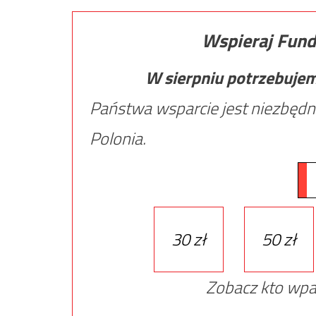
Wspieraj Fund
W sierpniu potrzebuje
Państwa wsparcie jest niezbędn
Polonia.
30 zł
50 zł
Zobacz kto wpa