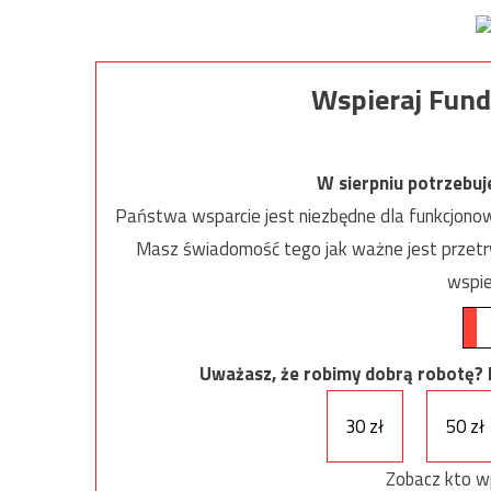
Wspieraj Fund
W sierpniu potrzebu
Państwa wsparcie jest niezbędne dla funkcjonow
Masz świadomość tego jak ważne jest przetrw
wspie
Uważasz, że robimy dobrą robotę? Ni
30 zł
50 zł
Zobacz kto w