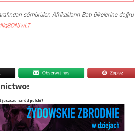
arafından sömürülen Afrikalıların Batı ülkelerine doğru
/0Nq8ONJwLT
t
Obserwuj nas
Zapisz
nictwo:
t jeszcze naród polski?