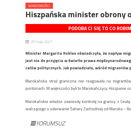
WIADOMOŚCI
Hiszpańska minister obrony o
PODOBA CI SIĘ TO CO ROBI
20 maja 2021
Minister Margarita Robles oświadczyła, że napływ migra
jest nie do przyjęcia w świetle prawa międzynarodoweg
celów politycznych. Jak powiedziała, wśród migrantów pr
Marokańska straż graniczna nie reagowała na migrantó
pontonach. W większości byli to Marokańczycy. Hiszpanie o
Marokańskie władze zawiesiły kontrolę na granicy z Ceutą 
walczącego o oderwanie Sahary Zachodniej od Maroka – Ibr
🟥YORUMSUZ