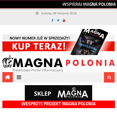
W
S
P
I
E
R
A
J
M
A
G
N
A
P
O
L
O
N
I
A
Sobota, 08 Sierpnia 2026
WESPRZYJ PROJEKT MAGNA POLONIA