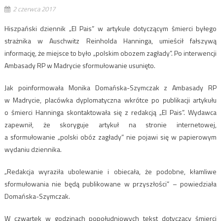
2 czerwca 2017
Hiszpański dziennik „El Pais” w artykule dotyczącym śmierci byłego
strażnika w Auschwitz Reinholda Hanninga, umieścił fałszywą
informację, że miejsce to było „polskim obozem zagłady”. Po interwencji
Ambasady RP w Madrycie sformułowanie usunięto.
Jak poinformowała Monika Domańska-Szymczak z Ambasady RP
w Madrycie, placówka dyplomatyczna wkrótce po publikacji artykułu
o śmierci Hanninga skontaktowała się z redakcją „El Pais”. Wydawca
zapewnił, że skoryguje artykuł na stronie internetowej,
a sformułowanie „polski obóz zagłady” nie pojawi się w papierowym
wydaniu dziennika.
„Redakcja wyraziła ubolewanie i obiecała, że podobne, kłamliwe
sformułowania nie będą publikowane w przyszłości” – powiedziała
Domańska-Szymczak.
W czwartek w godzinach popołudniowych tekst dotyczący śmierci