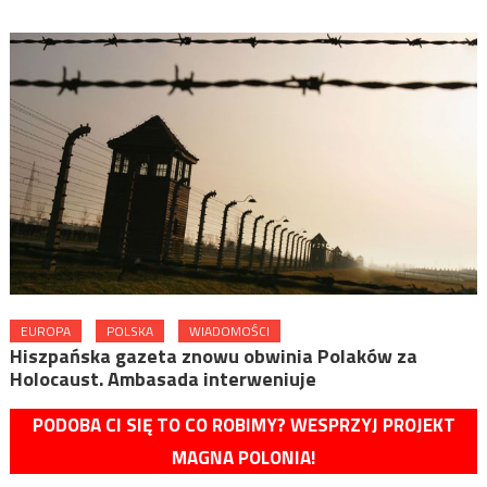
EUROPA
POLSKA
WIADOMOŚCI
Hiszpańska gazeta znowu obwinia Polaków za
Holocaust. Ambasada interweniuje
PODOBA CI SIĘ TO CO ROBIMY? WESPRZYJ PROJEKT
MAGNA POLONIA!