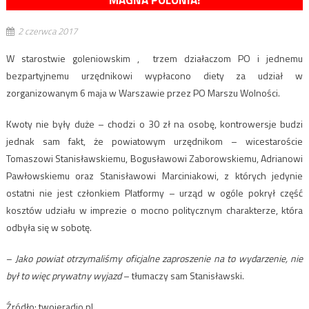
MAGNA POLONIA!
2 czerwca 2017
W starostwie goleniowskim , trzem działaczom PO i jednemu
bezpartyjnemu urzędnikowi wypłacono diety za udział w
zorganizowanym 6 maja w Warszawie przez PO Marszu Wolności.
Kwoty nie były duże – chodzi o 30 zł na osobę, kontrowersje budzi
jednak sam fakt, że powiatowym urzędnikom – wicestaroście
Tomaszowi Stanisławskiemu, Bogusławowi Zaborowskiemu, Adrianowi
Pawłowskiemu oraz Stanisławowi Marciniakowi, z których jedynie
ostatni nie jest członkiem Platformy – urząd w ogóle pokrył część
kosztów udziału w imprezie o mocno politycznym charakterze, która
odbyła się w sobotę.
–
Jako powiat otrzymaliśmy oficjalne zaproszenie na to wydarzenie, nie
był to więc prywatny wyjazd
– tłumaczy sam Stanisławski.
Źródło: twojeradio.pl