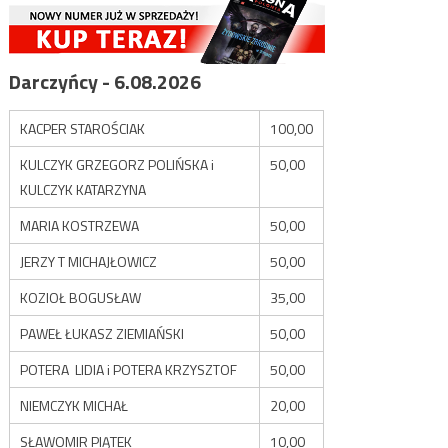
Darczyńcy - 6.08.2026
KACPER STAROŚCIAK
100,00
KULCZYK GRZEGORZ POLIŃSKA i
50,00
KULCZYK KATARZYNA
MARIA KOSTRZEWA
50,00
JERZY T MICHAJŁOWICZ
50,00
KOZIOŁ BOGUSŁAW
35,00
PAWEŁ ŁUKASZ ZIEMIAŃSKI
50,00
POTERA LIDIA i POTERA KRZYSZTOF
50,00
NIEMCZYK MICHAŁ
20,00
SŁAWOMIR PIĄTEK
10,00