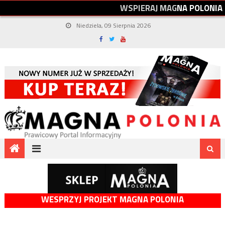
W
S
P
I
E
R
A
J
M
A
G
N
A
P
O
L
O
N
I
A
Niedziela, 09 Sierpnia 2026
WESPRZYJ PROJEKT MAGNA POLONIA