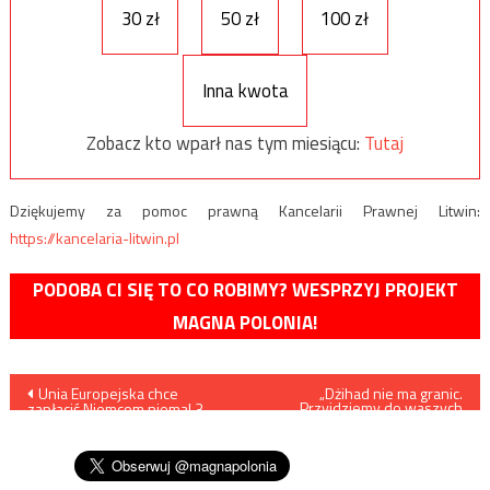
30 zł
50 zł
100 zł
Inna kwota
Zobacz kto wparł nas tym miesiącu:
Tutaj
Dziękujemy za pomoc prawną Kancelarii Prawnej Litwin:
https://kancelaria-litwin.pl
PODOBA CI SIĘ TO CO ROBIMY? WESPRZYJ PROJEKT
MAGNA POLONIA!
Nawigacja
Unia Europejska chce
„Dżihad nie ma granic.
Przyjdziemy do waszych
zapłacić Niemcom niemal 3
domów” – atak hakerski na
wpisu
tys. euro za każdego
polskie portale
przyjętego imigranta