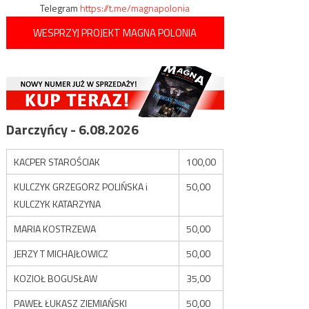
Telegram
https://t.me/magnapolonia
WESPRZYJ PROJEKT MAGNA POLONIA
Darczyńcy - 6.08.2026
KACPER STAROŚCIAK
100,00
KULCZYK GRZEGORZ POLIŃSKA i
50,00
KULCZYK KATARZYNA
MARIA KOSTRZEWA
50,00
JERZY T MICHAJŁOWICZ
50,00
KOZIOŁ BOGUSŁAW
35,00
PAWEŁ ŁUKASZ ZIEMIAŃSKI
50,00