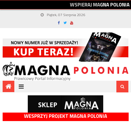
W
S
P
I
E
R
A
J
M
A
G
N
A
P
O
L
O
N
I
A
Piątek, 07 Sierpnia 2026
WESPRZYJ PROJEKT MAGNA POLONIA