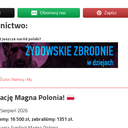
t
Obserwuj nas
Zapisz
nictwo:
t jeszcze naród polski?
ację Magna Polonia!
Sierpień 2026
jemy:
16 500
zł, zebraliśmy:
1351
zł.
ania Fundacji Magna Polonia.