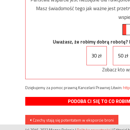
Masz świadomość tego jak ważne jest przetrw
wspie
Uważasz, że robimy dobrą robotę? Ni
30 zł
50 zł
Zobacz kto w
Dziękujemy za pomoc prawną Kancelarii Prawnej Litwin:
http
PODOBA CI SIĘ TO CO ROBI
Nawigacja
Czechy stają się potentatem w eksporcie broni