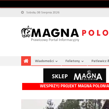
Sobota, 08 Sierpnia 2026
Wiadomości
Felietony
Patlewicz 
WESPRZYJ PROJEKT MAGNA POLONIA