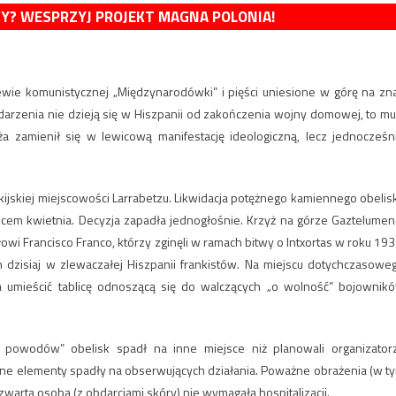
MY? WESPRZYJ PROJEKT MAGNA POLONIA!
ie komunistycznej „Międzynarodówki” i pięści uniesione w górę na zn
 zdarzenia nie dzieją się w Hiszpanii od zakończenia wojny domowej, to mu
 zamienił się w lewicową manifestację ideologiczną, lecz jednocześn
ijskiej miejscowości Larrabetzu. Likwidacja potężnego kamiennego obelis
ńcem kwietnia. Decyzja zapadła jednogłośnie. Krzyż na górze Gaztelumen
owi Francisco Franco, którzy zginęli w ramach bitwy o Intxortas w roku 193
dzisiaj w zlewaczałej Hiszpanii frankistów. Na miejscu dotychczasowe
a umieścić tablicę odnoszącą się do walczących „o wolność” bojownik
powodów” obelisk spadł na inne miejsce niż planowali organizator
nne elementy spadły na obserwujących działania. Poważne obrażenia (w t
zwarta osoba (z obdarciami skóry) nie wymagała hospitalizacji.