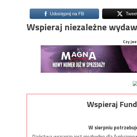
Udostępnij na FB
Twee
Wspieraj niezależne wydaw
Czy jes
Wspieraj Fund
W sierpniu potrzebu
Państwa wsparcie jest niezbędne dla funkcjonow