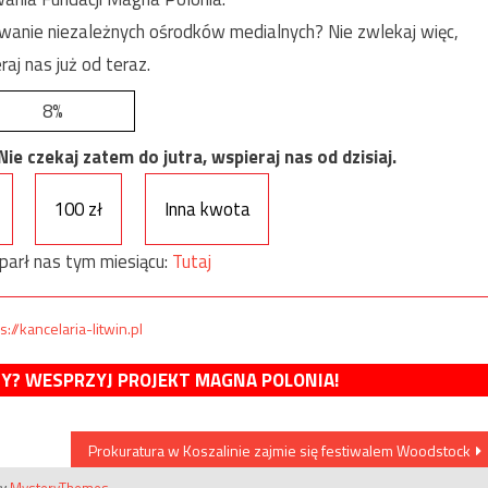
anie niezależnych ośrodków medialnych? Nie zwlekaj więc,
raj nas już od teraz.
8%
e czekaj zatem do jutra, wspieraj nas od dzisiaj.
100 zł
Inna kwota
parł nas tym miesiącu:
Tutaj
s://kancelaria-litwin.pl
MY? WESPRZYJ PROJEKT MAGNA POLONIA!
Prokuratura w Koszalinie zajmie się festiwalem Woodstock