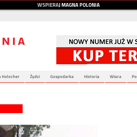
W
S
P
I
E
R
A
J
M
A
G
N
A
P
O
L
O
N
I
A
& Holocher
Żydzi
Gospodarka
Historia
Wiara
Po