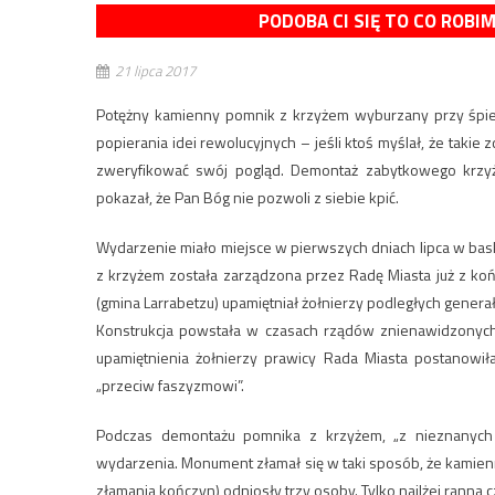
PODOBA CI SIĘ TO CO ROBI
21 lipca 2017
Potężny kamienny pomnik z krzyżem wyburzany przy śpiew
popierania idei rewolucyjnych – jeśli ktoś myślał, że takie
zweryfikować swój pogląd. Demontaż zabytkowego krzyża
pokazał, że Pan Bóg nie pozwoli z siebie kpić.
Wydarzenie miało miejsce w pierwszych dniach lipca w bask
z krzyżem została zarządzona przez Radę Miasta już z ko
(gmina Larrabetzu) upamiętniał żołnierzy podległych generał
Konstrukcja powstała w czasach rządów znienawidzonych 
upamiętnienia żołnierzy prawicy Rada Miasta postanowił
„przeciw faszyzmowi”.
Podczas demontażu pomnika z krzyżem, „z nieznanych 
wydarzenia. Monument złamał się w taki sposób, że kamie
złamania kończyn) odniosły trzy osoby. Tylko najlżej ranna c