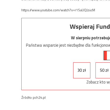
https://www.youtube.com/watch?v=r1SaUQJzucM
Wspieraj Fund
W sierpniu potrzebu
Państwa wsparcie jest niezbędne dla funkcjonow
30 zł
50 zł
Zobacz kto w
Źródło: pch24.pl