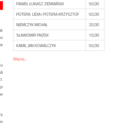
PAWEŁ ŁUKASZ ZIEMIAŃSKI
50,00
POTERA LIDIA i POTERA KRZYSZTOF
50,00
NIEMCZYK MICHAŁ
20,00
ak
SŁAWOMIR PIĄTEK
10,00
si
ie
KAMIL JAN KOWALCZYK
50,00
Więcej...
ku
di
7.
go
ów
zy
ym