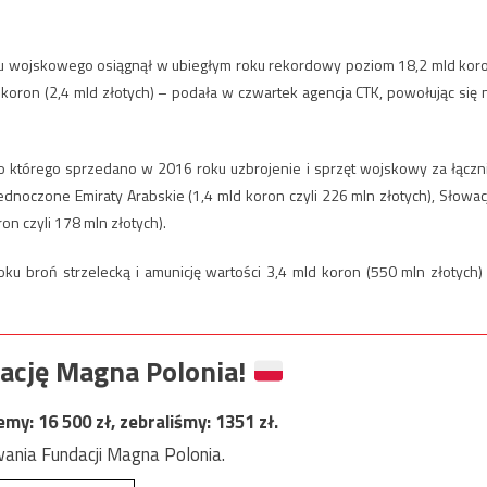
eriału wojskowego osiągnął w ubiegłym roku rekordowy poziom 18,2 mld kor
 koron (2,4 mld złotych) – podała w czwartek agencja CTK, powołując się 
do którego sprzedano w 2016 roku uzbrojenie i sprzęt wojskowy za łączn
jednoczone Emiraty Arabskie (1,4 mld koron czyli 226 mln złotych), Słowac
ron czyli 178 mln złotych).
ku broń strzelecką i amunicję wartości 3,4 mld koron (550 mln złotych)
ację Magna Polonia!
jemy:
16 500
zł, zebraliśmy:
1351
zł.
ania Fundacji Magna Polonia.