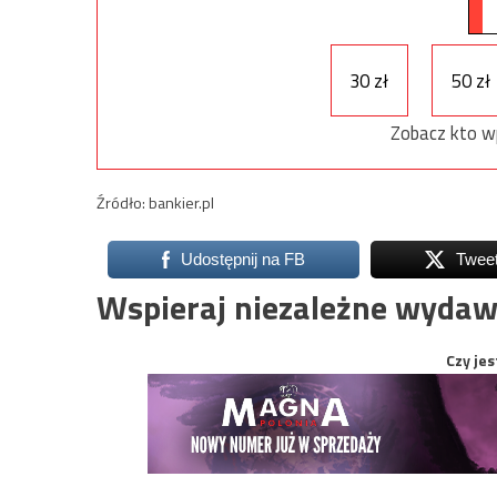
30 zł
50 zł
Zobacz kto w
Źródło: bankier.pl
Udostępnij na FB
Twee
Wspieraj niezależne wydaw
Czy jes