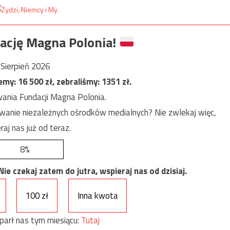
ację Magna Polonia!
Sierpień 2026
jemy:
16 500
zł, zebraliśmy:
1351
zł.
ania Fundacji Magna Polonia.
anie niezależnych ośrodków medialnych? Nie zwlekaj więc,
raj nas już od teraz.
8%
e czekaj zatem do jutra, wspieraj nas od dzisiaj.
100 zł
Inna kwota
parł nas tym miesiącu:
Tutaj