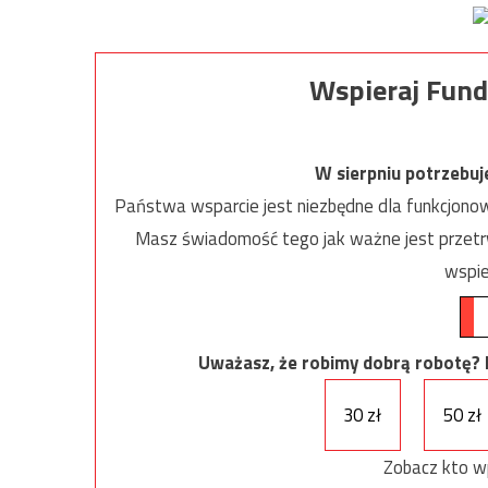
Wspieraj Fund
W sierpniu potrzebu
Państwa wsparcie jest niezbędne dla funkcjonow
Masz świadomość tego jak ważne jest przetrw
wspie
Uważasz, że robimy dobrą robotę? Ni
30 zł
50 zł
Zobacz kto w