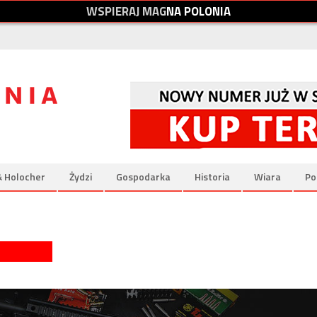
W
S
P
I
E
R
A
J
M
A
G
N
A
P
O
L
O
N
I
A
& Holocher
Żydzi
Gospodarka
Historia
Wiara
Po