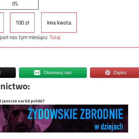
8%
100 zł
Inna kwota
parł nas tym miesiącu:
Tutaj
t
Obserwuj nas
Zapisz
nictwo:
t jeszcze naród polski?