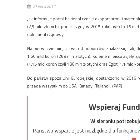
21 lipca 2017
Jak informuje portal bakier.pl czeski eksport broni i mat
(2,9 mld złotych), podczas gdy w 2015 roku było to 15 mld
dokument rządowy.
Na pierwszym miejscu wśród odbiorców znalazł się Irak, 
1,66 mld koron (268 mln złotych). Kolejne miejsca zajęły Z
(1,15 mld koron czyli 186 mln złotych) oraz Egipt (1,1 mld ko
Do państw spoza Unii Europejskiej dostarczono w 2016 ro
przede wszystkim do USA, Kanady i Tajlandii. (PAP)
Wspieraj Fund
W sierpniu potrzebu
Państwa wsparcie jest niezbędne dla funkcjonow