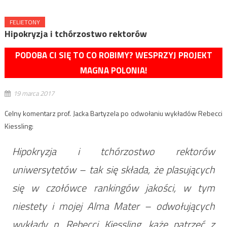
FELIETONY
Hipokryzja i tchórzostwo rektorów
PODOBA CI SIĘ TO CO ROBIMY? WESPRZYJ PROJEKT
MAGNA POLONIA!
19 marca 2017
Celny komentarz prof. Jacka Bartyzela po odwołaniu wykładów Rebecci
Kiessling:
Hipokryzja i tchórzostwo rektorów
uniwersytetów – tak się składa, że plasujących
się w czołówce rankingów jakości, w tym
niestety i mojej Alma Mater – odwołujących
wykłady p. Rebecci Kiessling, każe patrzeć z