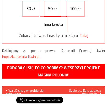
30 zł
50 zł
100 zł
Inna kwota
Zobacz kto wparł nas tym miesiącu:
Tutaj
Dziękujemy za pomoc prawną Kancelarii Prawnej Litwin:
https://kancelaria-litwin.pl
PODOBA CI SIĘ TO CO ROBIMY? WESPRZYJ PROJEKT
MAGNA POLONIA!
Nawigacja
Walt Disney w grobie się
Szalejąca Etna atrakcją
turystyczną
przewraca
wpisu