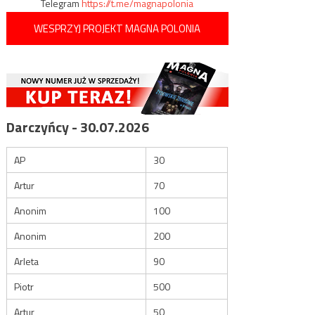
Telegram
https://t.me/magnapolonia
WESPRZYJ PROJEKT MAGNA POLONIA
Darczyńcy - 30.07.2026
AP
30
Artur
70
Anonim
100
Anonim
200
Arleta
90
Piotr
500
Artur
50