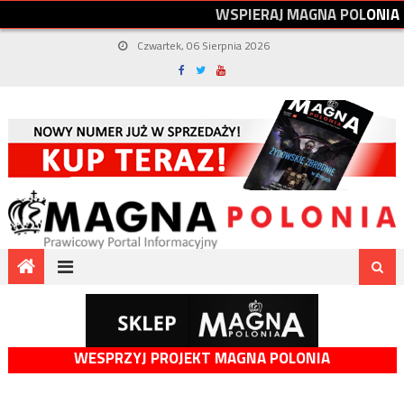
W
S
P
I
E
R
A
J
M
A
G
N
A
P
O
L
O
N
I
A
Czwartek, 06 Sierpnia 2026
WESPRZYJ PROJEKT MAGNA POLONIA