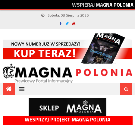
W
S
P
I
E
R
A
J
M
A
G
N
A
P
O
L
O
N
I
A
Sobota, 08 Sierpnia 2026
WESPRZYJ PROJEKT MAGNA POLONIA