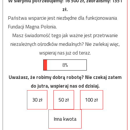
W sierpniu potrzebujemy:
16 500
zł, zebraliśmy:
1351
zł.
Państwa wsparcie jest niezbędne dla funkcjonowania
Fundacji Magna Polonia.
Masz świadomość tego jak ważne jest przetrwanie
niezależnych ośrodków medialnych? Nie zwlekaj więc,
wspieraj nas już od teraz.
8%
Uważasz, że robimy dobrą robotę? Nie czekaj zatem
do jutra, wspieraj nas od dzisiaj.
30 zł
50 zł
100 zł
Inna kwota