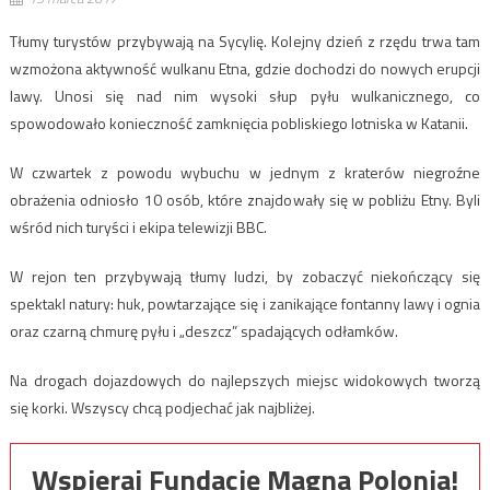
Tłumy turystów przybywają na Sycylię. Kolejny dzień z rzędu trwa tam
wzmożona aktywność wulkanu Etna, gdzie dochodzi do nowych erupcji
lawy. Unosi się nad nim wysoki słup pyłu wulkanicznego, co
spowodowało konieczność zamknięcia pobliskiego lotniska w Katanii.
W czwartek z powodu wybuchu w jednym z kraterów niegroźne
obrażenia odniosło 10 osób, które znajdowały się w pobliżu Etny. Byli
wśród nich turyści i ekipa telewizji BBC.
W rejon ten przybywają tłumy ludzi, by zobaczyć niekończący się
spektakl natury: huk, powtarzające się i zanikające fontanny lawy i ognia
oraz czarną chmurę pyłu i „deszcz” spadających odłamków.
Na drogach dojazdowych do najlepszych miejsc widokowych tworzą
się korki. Wszyscy chcą podjechać jak najbliżej.
Wspieraj Fundację Magna Polonia!