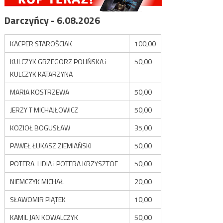
Darczyńcy - 6.08.2026
KACPER STAROŚCIAK
100,00
KULCZYK GRZEGORZ POLIŃSKA i
50,00
KULCZYK KATARZYNA
MARIA KOSTRZEWA
50,00
JERZY T MICHAJŁOWICZ
50,00
KOZIOŁ BOGUSŁAW
35,00
PAWEŁ ŁUKASZ ZIEMIAŃSKI
50,00
POTERA LIDIA i POTERA KRZYSZTOF
50,00
NIEMCZYK MICHAŁ
20,00
SŁAWOMIR PIĄTEK
10,00
KAMIL JAN KOWALCZYK
50,00