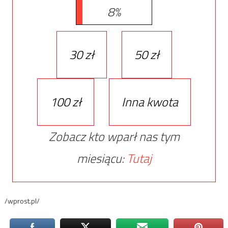
8%
30 zł
50 zł
100 zł
Inna kwota
Zobacz kto wparł nas tym
miesiącu:
Tutaj
/wprost.pl/