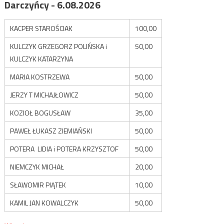
Darczyńcy - 6.08.2026
KACPER STAROŚCIAK
100,00
KULCZYK GRZEGORZ POLIŃSKA i
50,00
KULCZYK KATARZYNA
MARIA KOSTRZEWA
50,00
JERZY T MICHAJŁOWICZ
50,00
KOZIOŁ BOGUSŁAW
35,00
PAWEŁ ŁUKASZ ZIEMIAŃSKI
50,00
POTERA LIDIA i POTERA KRZYSZTOF
50,00
NIEMCZYK MICHAŁ
20,00
SŁAWOMIR PIĄTEK
10,00
KAMIL JAN KOWALCZYK
50,00