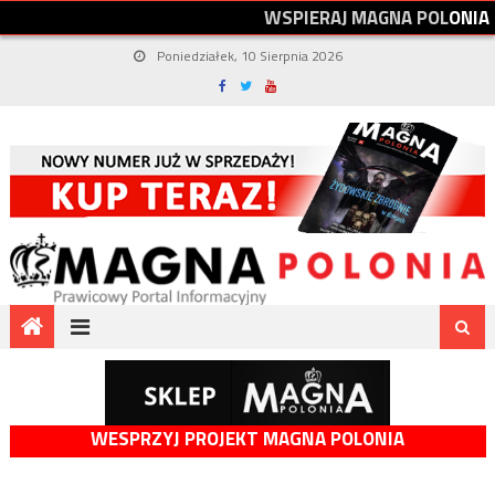
W
S
P
I
E
R
A
J
M
A
G
N
A
P
O
L
O
N
I
A
Poniedziałek, 10 Sierpnia 2026
WESPRZYJ PROJEKT MAGNA POLONIA