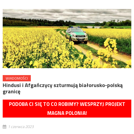
WIADOMOŚCI
Hindusi i Afgańczycy szturmują białorusko-polską
granicę
PODOBA CI SIĘ TO CO ROBIMY? WESPRZYJ PROJEKT
MAGNA POLONIA!
1 czerwca 2023