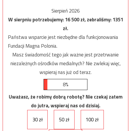
Sierpień 2026
W sierpniu potrzebujemy:
16 500
zł, zebraliśmy:
1351
zł.
Państwa wsparcie jest niezbędne dla funkcjonowania
Fundacji Magna Polonia.
Masz świadomość tego jak ważne jest przetrwanie
niezależnych ośrodków medialnych? Nie zwlekaj więc,
wspieraj nas już od teraz.
8%
Uważasz, że robimy dobrą robotę? Nie czekaj zatem
do jutra, wspieraj nas od dzisiaj.
30 zł
50 zł
100 zł