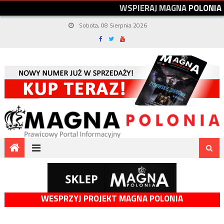
W
S
P
I
E
R
A
J
M
A
G
N
A
P
O
L
O
N
I
A
Sobota, 08 Sierpnia 2026
WESPRZYJ PROJEKT MAGNA POLONIA