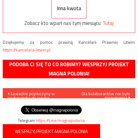
Inna kwota
Zobacz kto wparł nas tym miesiącu:
Tutaj
Dziękujemy za pomoc prawną Kancelarii Prawnej Litwin:
https://kancelaria-litwin.pl
PODOBA CI SIĘ TO CO ROBIMY? WESPRZYJ PROJEKT
MAGNA POLONIA!
Nawigacja
Lewackie popłuczyny w
Dla kolaborantów nie było
zrozumienia
podręczniku do języka
wpisu
polskiego
Telegram
https://t.me/magnapolonia
WESPRZYJ PROJEKT MAGNA POLONIA