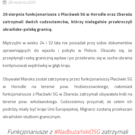
28 sierpnia 2020
26 sierpnia funkcjonariusze z Placówek SG w Horodle oraz Zbereżu
zatrzymali dwóch cudzoziemców, którzy nielegalnie przekroczyli
ukraińsko-polską granicę.
Mężczyźni w wieku 24 i 32 lata nie posiadali przy sobie dokumentów
uprawniających do wjazdu i pobytu w Polsce. Okazało się, że
przepłynęli rzekę graniczną wpław i po przebraniu się w suche ubrania
kontynuowali wędrówkę w głąb kraju.
Obywatel Maroka został zatrzymany przez funkcjonariuszy Placówki SG
w Horodle na terenie pow. hrubieszowskiego, natomiast
funkcjonariusze z Placówki SG w Zbereżu zatrzymali obywatela Indii na
terenie pow. włodawskiego. Cudzoziemcy przyznali, że celem ich
podróży miały być kraje Unii Europejskiej. Migranci zostaną przekazani
ukraińskim służbom granicznym.
Funkcjonariusze z
#NadbużańskiOSG
zatrzymali