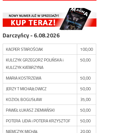
Darczyńcy - 6.08.2026
KACPER STAROŚCIAK
100,00
KULCZYK GRZEGORZ POLIŃSKA i
50,00
KULCZYK KATARZYNA
MARIA KOSTRZEWA
50,00
JERZY T MICHAJŁOWICZ
50,00
KOZIOŁ BOGUSŁAW
35,00
PAWEŁ ŁUKASZ ZIEMIAŃSKI
50,00
POTERA LIDIA i POTERA KRZYSZTOF
50,00
NIEMCZYK MICHAŁ
20,00