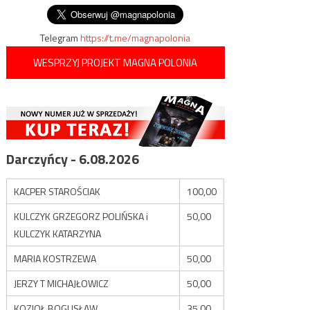
Telegram
https://t.me/magnapolonia
WESPRZYJ PROJEKT MAGNA POLONIA
Darczyńcy - 6.08.2026
KACPER STAROŚCIAK
100,00
KULCZYK GRZEGORZ POLIŃSKA i
50,00
KULCZYK KATARZYNA
MARIA KOSTRZEWA
50,00
JERZY T MICHAJŁOWICZ
50,00
KOZIOŁ BOGUSŁAW
35,00