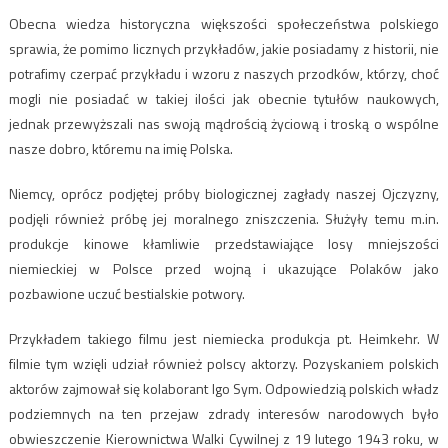
Obecna wiedza historyczna większości społeczeństwa polskiego
sprawia, że pomimo licznych przykładów, jakie posiadamy z historii, nie
potrafimy czerpać przykładu i wzoru z naszych przodków, którzy, choć
mogli nie posiadać w takiej ilości jak obecnie tytułów naukowych,
jednak przewyższali nas swoją mądrością życiową i troską o wspólne
nasze dobro, któremu na imię Polska.
Niemcy, oprócz podjętej próby biologicznej zagłady naszej Ojczyzny,
podjęli również próbę jej moralnego zniszczenia. Służyły temu m.in.
produkcje kinowe kłamliwie przedstawiające losy mniejszości
niemieckiej w Polsce przed wojną i ukazujące Polaków jako
pozbawione uczuć bestialskie potwory.
Przykładem takiego filmu jest niemiecka produkcja pt. Heimkehr. W
filmie tym wzięli udział również polscy aktorzy. Pozyskaniem polskich
aktorów zajmował się kolaborant Igo Sym. Odpowiedzią polskich władz
podziemnych na ten przejaw zdrady interesów narodowych było
obwieszczenie Kierownictwa Walki Cywilnej z 19 lutego 1943 roku, w