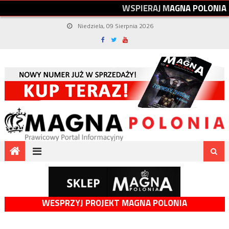
W
S
P
I
E
R
A
J
M
A
G
N
A
P
O
L
O
N
I
A
Niedziela, 09 Sierpnia 2026
WESPRZYJ PROJEKT MAGNA POLONIA