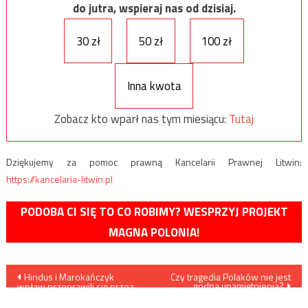
do jutra, wspieraj nas od dzisiaj.
30 zł
50 zł
100 zł
Inna kwota
Zobacz kto wparł nas tym miesiącu:
Tutaj
Dziękujemy za pomoc prawną Kancelarii Prawnej Litwin:
https://kancelaria-litwin.pl
PODOBA CI SIĘ TO CO ROBIMY? WESPRZYJ PROJEKT
MAGNA POLONIA!
Nawigacja
Hindus i Marokańczyk
Czy tragedia Polaków nie jest
godna upamiętnienia?
wpław przeprawili się przez
wpisu
Bug, nielegalnie dostając się
do Polski