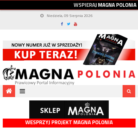
W
S
P
I
E
R
A
J
M
A
G
N
A
P
O
L
O
N
I
A
Niedziela, 09 Sierpnia 2026
WESPRZYJ PROJEKT MAGNA POLONIA