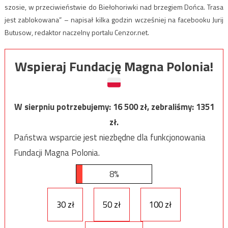
szosie, w przeciwieństwie do Biełohoriwki nad brzegiem Dońca. Trasa
jest zablokowana” – napisał kilka godzin wcześniej na facebooku Jurij
Butusow, redaktor naczelny portalu Cenzor.net.
Wspieraj Fundację Magna Polonia!
W sierpniu potrzebujemy:
16 500
zł, zebraliśmy:
1351
zł.
Państwa wsparcie jest niezbędne dla funkcjonowania
Fundacji Magna Polonia.
8%
30 zł
50 zł
100 zł