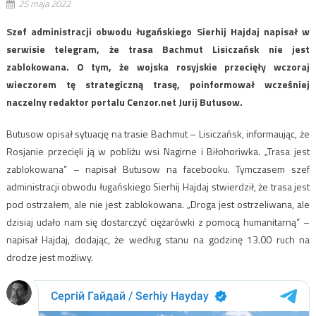
25 maja 2022
Szef administracji obwodu ługańskiego Sierhij Hajdaj napisał w
serwisie telegram, że trasa Bachmut Lisiczańsk nie jest
zablokowana. O tym, że wojska rosyjskie przecięły wczoraj
wieczorem tę strategiczną trasę, poinformował wcześniej
naczelny redaktor portalu Cenzor.net Jurij Butusow.
Butusow opisał sytuację na trasie Bachmut – Lisiczańsk, informaując, że
Rosjanie przecięli ją w pobliżu wsi Nagirne i Biłohoriwka. „Trasa jest
zablokowana” – napisał Butusow na facebooku. Tymczasem szef
administracji obwodu ługańskiego Sierhij Hajdaj stwierdził, że trasa jest
pod ostrzałem, ale nie jest zablokowana. „Droga jest ostrzeliwana, ale
dzisiaj udało nam się dostarczyć ciężarówki z pomocą humanitarną” –
napisał Hajdaj, dodając, że według stanu na godzinę 13.00 ruch na
drodze jest możliwy.