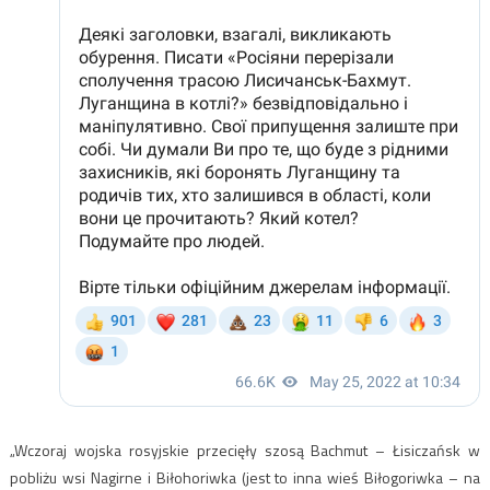
„Wczoraj wojska rosyjskie przecięły szosą Bachmut – Łisiczańsk w
pobliżu wsi Nagirne i Biłohoriwka (jest to inna wieś Biłogoriwka – na