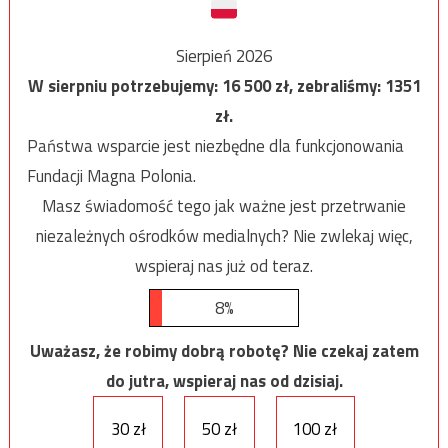
Sierpień 2026
W sierpniu potrzebujemy:
16 500
zł, zebraliśmy:
1351
zł.
Państwa wsparcie jest niezbędne dla funkcjonowania
Fundacji Magna Polonia.
Masz świadomość tego jak ważne jest przetrwanie
niezależnych ośrodków medialnych? Nie zwlekaj więc,
wspieraj nas już od teraz.
8%
Uważasz, że robimy dobrą robotę? Nie czekaj zatem
do jutra, wspieraj nas od dzisiaj.
30 zł
50 zł
100 zł