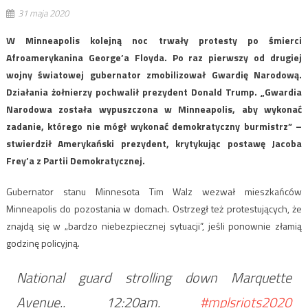
31 maja 2020
W Minneapolis kolejną noc trwały protesty po śmierci
Afroamerykanina George’a Floyda. Po raz pierwszy od drugiej
wojny światowej gubernator zmobilizował Gwardię Narodową.
Działania żołnierzy pochwalił prezydent Donald Trump. „Gwardia
Narodowa została wypuszczona w Minneapolis, aby wykonać
zadanie, którego nie mógł wykonać demokratyczny burmistrz” –
stwierdził Amerykański prezydent, krytykując postawę Jacoba
Frey’a z Partii Demokratycznej.
Gubernator stanu Minnesota Tim Walz wezwał mieszkańców
Minneapolis do pozostania w domach. Ostrzegł też protestujących, że
znajdą się w „bardzo niebezpiecznej sytuacji”, jeśli ponownie złamią
godzinę policyjną.
National guard strolling down Marquette
Avenue.. 12:20am.
#mplsriots2020