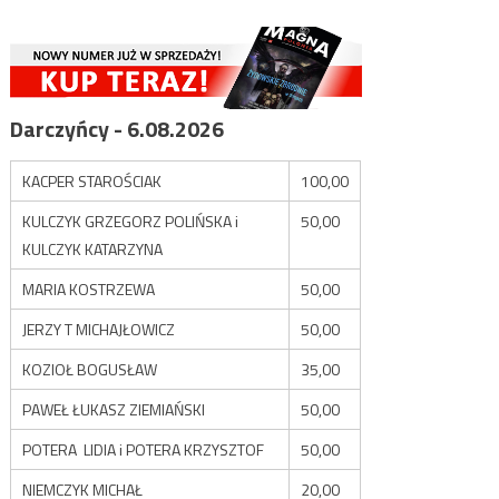
Darczyńcy - 6.08.2026
KACPER STAROŚCIAK
100,00
KULCZYK GRZEGORZ POLIŃSKA i
50,00
KULCZYK KATARZYNA
MARIA KOSTRZEWA
50,00
JERZY T MICHAJŁOWICZ
50,00
KOZIOŁ BOGUSŁAW
35,00
PAWEŁ ŁUKASZ ZIEMIAŃSKI
50,00
POTERA LIDIA i POTERA KRZYSZTOF
50,00
NIEMCZYK MICHAŁ
20,00