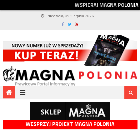
W
S
P
I
E
R
A
J
M
A
G
N
A
P
O
L
O
N
I
A
Niedziela, 09 Sierpnia 2026
WESPRZYJ PROJEKT MAGNA POLONIA