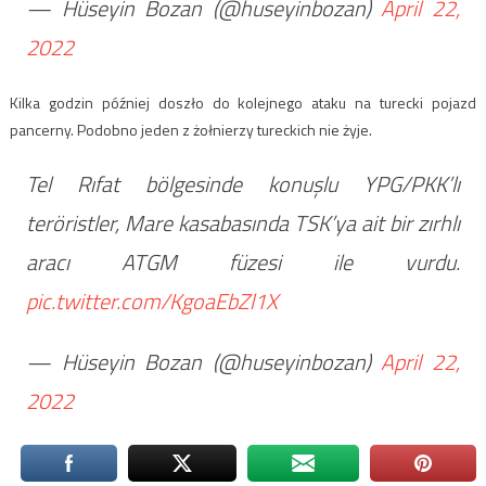
— Hüseyin Bozan (@huseyinbozan)
April 22,
2022
Kilka godzin później doszło do kolejnego ataku na turecki pojazd
pancerny. Podobno jeden z żołnierzy tureckich nie żyje.
Tel Rıfat bölgesinde konuşlu YPG/PKK’lı
teröristler, Mare kasabasında TSK’ya ait bir zırhlı
aracı ATGM füzesi ile vurdu.
pic.twitter.com/KgoaEbZl1X
— Hüseyin Bozan (@huseyinbozan)
April 22,
2022