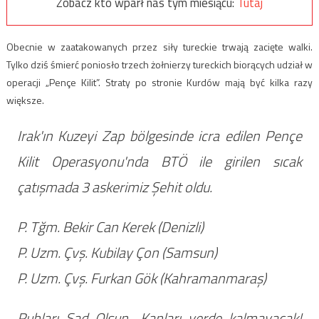
Zobacz kto wparł nas tym miesiącu:
Tutaj
Obecnie w zaatakowanych przez siły tureckie trwają zacięte walki.
Tylko dziś śmierć poniosło trzech żołnierzy tureckich biorących udział w
operacji „Pençe Kilit”. Straty po stronie Kurdów mają być kilka razy
większe.
Irak'ın Kuzeyi Zap bölgesinde icra edilen Pençe
Kilit Operasyonu'nda BTÖ ile girilen sıcak
çatışmada 3 askerimiz Şehit oldu.
P. Tğm. Bekir Can Kerek (Denizli)
P. Uzm. Çvş. Kubilay Çon (Samsun)
P. Uzm. Çvş. Furkan Gök (Kahramanmaraş)
Ruhları Şad Olsun.. Kanları yerde kalmayacak!