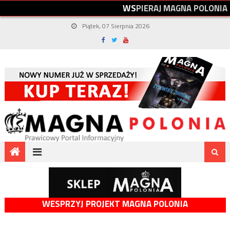
W
S
P
I
E
R
A
J
M
A
G
N
A
P
O
L
O
N
I
A
Piątek, 07 Sierpnia 2026
WESPRZYJ PROJEKT MAGNA POLONIA