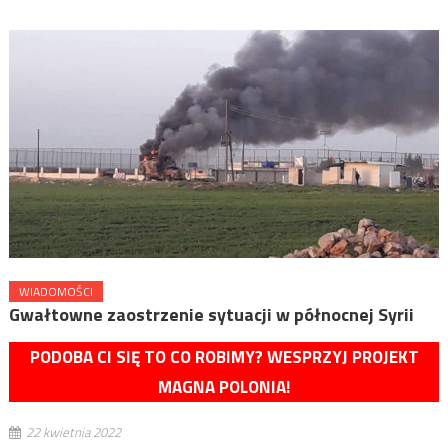
WIADOMOŚCI
Gwałtowne zaostrzenie sytuacji w północnej Syrii
PODOBA CI SIĘ TO CO ROBIMY? WESPRZYJ PROJEKT
MAGNA POLONIA!
22 kwietnia 2022