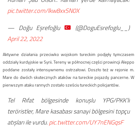
pic.twitter.com/lkw8xxSN0X
— Doğu Eşrefoğlu
(@DoguEsrefoglu__)
April 22, 2022
Aktywne działania przeciwko wojskom tureckim podjęły tymczasem
oddziały kurdyjskie w Syrii. Tereny w północnej części prowincji Aleppo
poddane zostały intensywnemu ostrzałowi. Doszło też w rejonie m.
Mare do dwóch skutecznych ataków na tureckie pojazdy pancerne. W
pierwszym ataku rannych zostało sześciu tureckich policjantów.
Tel Rıfat bölgesinde konuşlu YPG/PKK’lı
teröristler, Mare kasabası sanayi bölgesini topçu
atışları ile vurdu.
pic.twitter.com/UY7nENGqsF