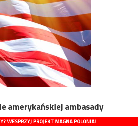
enie amerykańskiej ambasady
MY? WESPRZYJ PROJEKT MAGNA POLONIA!