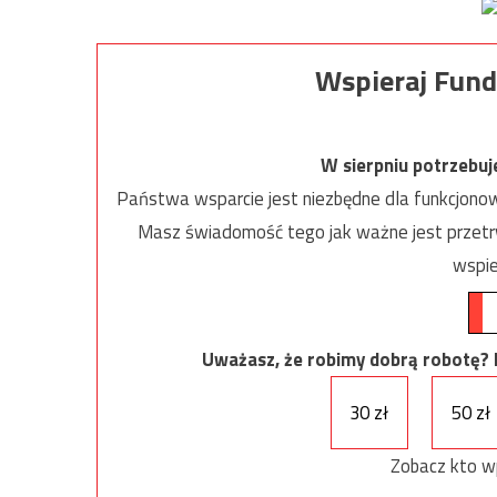
Wspieraj Fund
W sierpniu potrzebu
Państwa wsparcie jest niezbędne dla funkcjonow
Masz świadomość tego jak ważne jest przetrw
wspie
Uważasz, że robimy dobrą robotę? Ni
30 zł
50 zł
Zobacz kto w