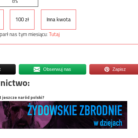
8%
100 zł
Inna kwota
parł nas tym miesiącu:
Tutaj
t
Obserwuj nas
Zapisz
nictwo:
t jeszcze naród polski?