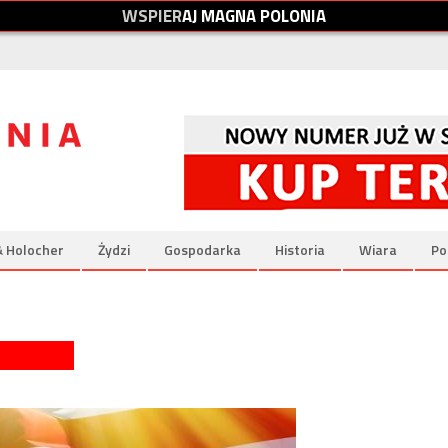
W
S
P
I
E
R
A
J
M
A
G
N
A
P
O
L
O
N
I
A
& Holocher
Żydzi
Gospodarka
Historia
Wiara
Po