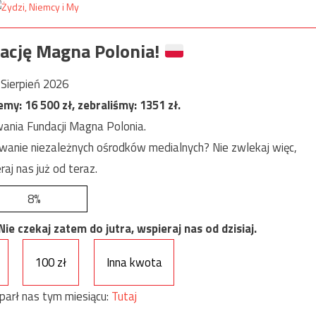
ację Magna Polonia!
Sierpień 2026
jemy:
16 500
zł, zebraliśmy:
1351
zł.
ania Fundacji Magna Polonia.
anie niezależnych ośrodków medialnych? Nie zwlekaj więc,
raj nas już od teraz.
8%
e czekaj zatem do jutra, wspieraj nas od dzisiaj.
100 zł
Inna kwota
parł nas tym miesiącu:
Tutaj