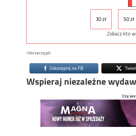
30 zł
50 zł
Zobacz kto w
/dorzeczy.pl/
Udostępnij na FB
Twee
Wspieraj niezależne wydaw
Czy jes