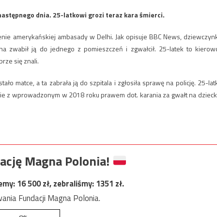
następnego dnia. 25-latkowi grozi teraz kara śmierci.
renie amerykańskiej ambasady w Delhi. Jak opisuje BBC News, dziewczyn
na zwabił ją do jednego z pomieszczeń i zgwałcił. 25-latek to kierow
rze się znali.
ało matce, a ta zabrała ją do szpitala i zgłosiła sprawę na policję. 25-lat
nie z wprowadzonym w 2018 roku prawem dot. karania za gwałt na dzieck
ację Magna Polonia!
jemy:
16 500
zł, zebraliśmy:
1351
zł.
ania Fundacji Magna Polonia.