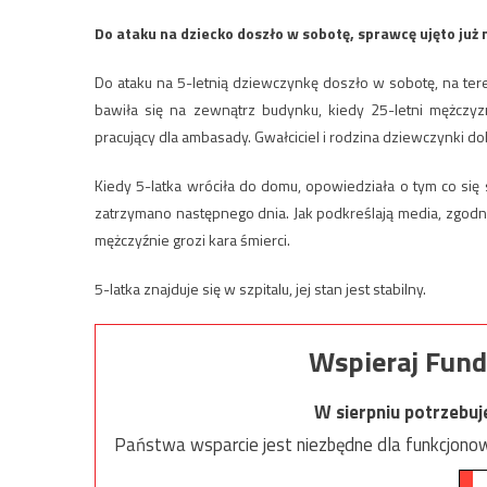
Do ataku na dziecko doszło w sobotę, sprawcę ujęto już 
Do ataku na 5-letnią dziewczynkę doszło w sobotę, na te
bawiła się na zewnątrz budynku, kiedy 25-letni mężczyz
pracujący dla ambasady. Gwałciciel i rodzina dziewczynki dob
Kiedy 5-latka wróciła do domu, opowiedziała o tym co się st
zatrzymano następnego dnia. Jak podkreślają media, zgod
mężczyźnie grozi kara śmierci.
5-latka znajduje się w szpitalu, jej stan jest stabilny.
Wspieraj Fund
W sierpniu potrzebu
Państwa wsparcie jest niezbędne dla funkcjonow