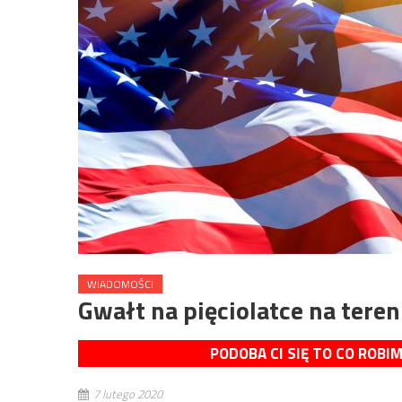
WIADOMOŚCI
Gwałt na pięciolatce na ter
PODOBA CI SIĘ TO CO ROBI
7 lutego 2020