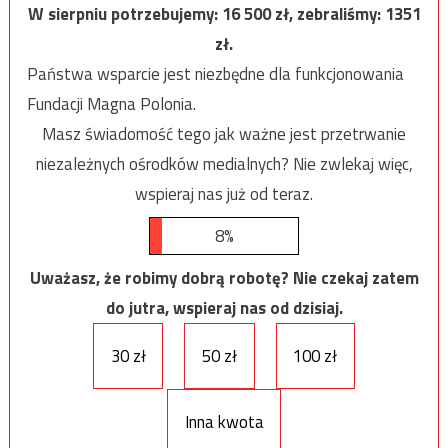
W sierpniu potrzebujemy:
16 500
zł, zebraliśmy:
1351
zł.
Państwa wsparcie jest niezbędne dla funkcjonowania
Fundacji Magna Polonia.
Masz świadomość tego jak ważne jest przetrwanie
niezależnych ośrodków medialnych? Nie zwlekaj więc,
wspieraj nas już od teraz.
8%
Uważasz, że robimy dobrą robotę? Nie czekaj zatem
do jutra, wspieraj nas od dzisiaj.
30 zł
50 zł
100 zł
Inna kwota