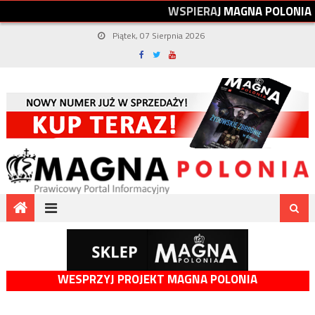
W
S
P
I
E
R
A
J
M
A
G
N
A
P
O
L
O
N
I
A
Piątek, 07 Sierpnia 2026
WESPRZYJ PROJEKT MAGNA POLONIA