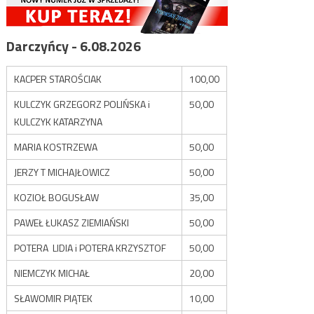
Darczyńcy - 6.08.2026
KACPER STAROŚCIAK
100,00
KULCZYK GRZEGORZ POLIŃSKA i
50,00
KULCZYK KATARZYNA
MARIA KOSTRZEWA
50,00
JERZY T MICHAJŁOWICZ
50,00
KOZIOŁ BOGUSŁAW
35,00
PAWEŁ ŁUKASZ ZIEMIAŃSKI
50,00
POTERA LIDIA i POTERA KRZYSZTOF
50,00
NIEMCZYK MICHAŁ
20,00
SŁAWOMIR PIĄTEK
10,00