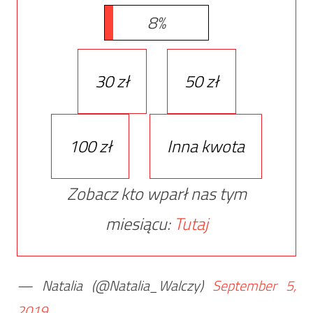
8%
30 zł
50 zł
100 zł
Inna kwota
Zobacz kto wparł nas tym
miesiącu:
Tutaj
— Natalia (@Natalia_Walczy)
September 5,
2019