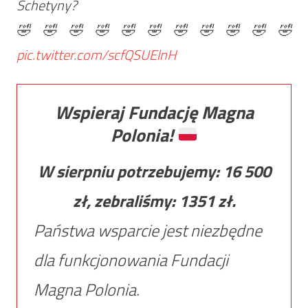
Schetyny?
🤣🤣🤣🤣🤣🤣🤣🤣🤣🤣🤣
pic.twitter.com/scfQSUElnH
Wspieraj Fundację Magna
Polonia!
W sierpniu potrzebujemy:
16 500
zł, zebraliśmy:
1351
zł.
Państwa wsparcie jest niezbędne
dla funkcjonowania Fundacji
Magna Polonia.