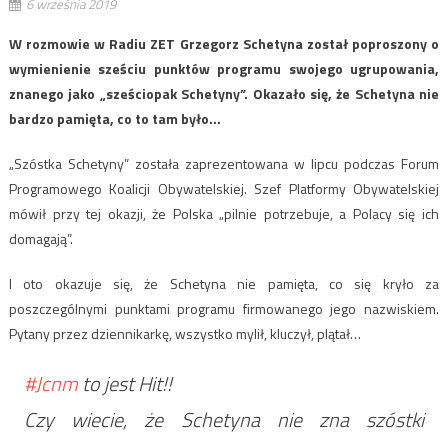
6 września 2019
W rozmowie w Radiu ZET Grzegorz Schetyna został poproszony o
wymienienie sześciu punktów programu swojego ugrupowania,
znanego jako „sześciopak Schetyny”. Okazało się, że Schetyna nie
bardzo pamięta, co to tam było…
„Szóstka Schetyny” została zaprezentowana w lipcu podczas Forum
Programowego Koalicji Obywatelskiej. Szef Platformy Obywatelskiej
mówił przy tej okazji, że Polska „pilnie potrzebuje, a Polacy się ich
domagają”.
I oto okazuje się, że Schetyna nie pamięta, co się kryło za
poszczególnymi punktami programu firmowanego jego nazwiskiem.
Pytany przez dziennikarkę, wszystko mylił, kluczył, plątał…
#Jcnm
to jest Hit!!
Czy wiecie, że Schetyna nie zna szóstki