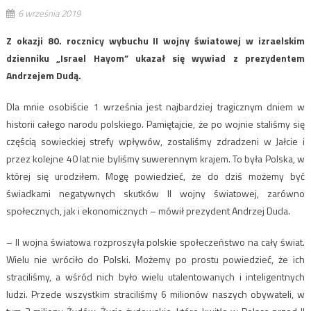
6 września 2019
Z okazji 80. rocznicy wybuchu II wojny światowej w izraelskim
dzienniku „Israel Hayom” ukazał się wywiad z prezydentem
Andrzejem Dudą.
Dla mnie osobiście 1 września jest najbardziej tragicznym dniem w
historii całego narodu polskiego. Pamiętajcie, że po wojnie staliśmy się
częścią sowieckiej strefy wpływów, zostaliśmy zdradzeni w Jałcie i
przez kolejne 40 lat nie byliśmy suwerennym krajem. To była Polska, w
której się urodziłem. Mogę powiedzieć, że do dziś możemy być
świadkami negatywnych skutków II wojny światowej, zarówno
społecznych, jak i ekonomicznych – mówił prezydent Andrzej Duda.
– II wojna światowa rozproszyła polskie społeczeństwo na cały świat.
Wielu nie wróciło do Polski. Możemy po prostu powiedzieć, że ich
straciliśmy, a wśród nich było wielu utalentowanych i inteligentnych
ludzi. Przede wszystkim straciliśmy 6 milionów naszych obywateli, w