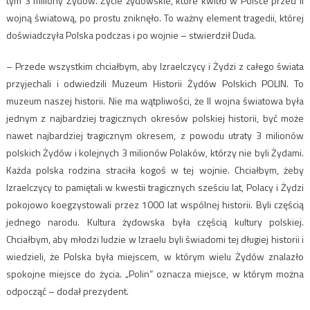
tym 3 miliony Żydów. Życie żydowskie, które kwitło w Polsce przed II
wojną światową, po prostu zniknęło. To ważny element tragedii, której
doświadczyła Polska podczas i po wojnie – stwierdził Duda.
– Przede wszystkim chciałbym, aby Izraelczycy i Żydzi z całego świata
przyjechali i odwiedzili Muzeum Historii Żydów Polskich POLIN. To
muzeum naszej historii. Nie ma wątpliwości, że II wojna światowa była
jednym z najbardziej tragicznych okresów polskiej historii, być może
nawet najbardziej tragicznym okresem, z powodu utraty 3 milionów
polskich Żydów i kolejnych 3 milionów Polaków, którzy nie byli Żydami.
Każda polska rodzina straciła kogoś w tej wojnie. Chciałbym, żeby
Izraelczycy to pamiętali w kwestii tragicznych sześciu lat, Polacy i Żydzi
pokojowo koegzystowali przez 1000 lat wspólnej historii. Byli częścią
jednego narodu. Kultura żydowska była częścią kultury polskiej.
Chciałbym, aby młodzi ludzie w Izraelu byli świadomi tej długiej historii i
wiedzieli, że Polska była miejscem, w którym wielu Żydów znalazło
spokojne miejsce do życia. „Polin” oznacza miejsce, w którym można
odpocząć – dodał prezydent.