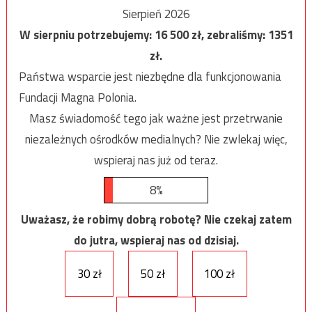
Sierpień 2026
W sierpniu potrzebujemy:
16 500
zł, zebraliśmy:
1351
zł.
Państwa wsparcie jest niezbędne dla funkcjonowania
Fundacji Magna Polonia.
Masz świadomość tego jak ważne jest przetrwanie
niezależnych ośrodków medialnych? Nie zwlekaj więc,
wspieraj nas już od teraz.
8%
Uważasz, że robimy dobrą robotę? Nie czekaj zatem
do jutra, wspieraj nas od dzisiaj.
30 zł
50 zł
100 zł