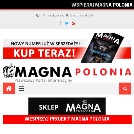
W
S
P
I
E
R
A
J
M
A
G
N
A
P
O
L
O
N
I
A
Poniedziałek, 10 Sierpnia 2026
WESPRZYJ PROJEKT MAGNA POLONIA