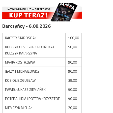
Darczyńcy - 6.08.2026
KACPER STAROŚCIAK
100,00
KULCZYK GRZEGORZ POLIŃSKA i
50,00
KULCZYK KATARZYNA
MARIA KOSTRZEWA
50,00
JERZY T MICHAJŁOWICZ
50,00
KOZIOŁ BOGUSŁAW
35,00
PAWEŁ ŁUKASZ ZIEMIAŃSKI
50,00
POTERA LIDIA i POTERA KRZYSZTOF
50,00
NIEMCZYK MICHAŁ
20,00