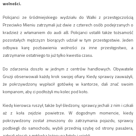
wolności.
Policjanci ze śródmiejskiego wydziału do Walki z przestępczością
Przeciwko Mieniu zatrzymali już dwie z czterech osób podejrzanych o
kradzież z włamaniem do audi a8. Policjanci ustalili także tożsamość
pozostałych mężczyzn biorących udział w tym przestępstwie. Jeden
odbywa karę pozbawienia wolności za inne przestępstwo, a
zatrzymanie ostatniego to już tylko kwestia czasu.
Do zdarzenia doszło w jednym z centrów handlowych. Obywatele
Gruzji obserwowali każdy krok swojej ofiary. Kiedy sprawcy zauważyli,
że pokrzywdzony wypłacił gotówkę w kantorze, dali znać swoim
kompanom, aby ci podłożyli mu kolec pod koło.
Kiedy kierowca ruszył, także był śledzony, sprawcy jechali z nim i czkali
aż z koła zejdzie powietrze. W dogodnym momencie, kiedy
pokrzywdzony został zmuszony do zatrzymania pojazdu, sprawcy
podbiegli do samochodu, wybili przednią szybę od strony pasażera,
zabrali plecak z gotówką leżący na fotelu i uciekli.