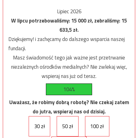
Lipiec 2026
W lipcu potrzebowaliśmy:
15 000
zł, zebraliśmy:
15
633,5
zł.
Dziękujemy! i zachęcamy do dalszego wsparcia naszej
fundacji.
Masz świadomość tego jak ważne jest przetrwanie
niezależnych ośrodków medialnych? Nie zwlekaj więc,
wspieraj nas już od teraz.
104%
Uważasz, że robimy dobrą robotę? Nie czekaj zatem
do jutra, wspieraj nas od dzisiaj.
30 zł
50 zł
100 zł