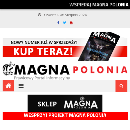
W
S
P
I
E
R
A
J
M
A
G
N
A
P
O
L
O
N
I
A
Czwartek, 06 Sierpnia 2026
WESPRZYJ PROJEKT MAGNA POLONIA