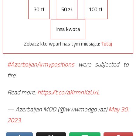
30 zł
50 zł
100 zł
Inna kwota
Zobacz kto wparł nas tym miesiącu:
Tutaj
#AzerbaijanArmypositions
were subjected to
fire.
Read more:
https://t.co/aKrmnXzUxL
— Azerbaijan MOD (@wwwmodgovaz)
May 30,
2023