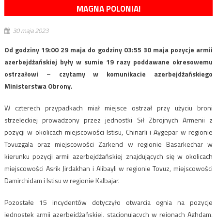
MAGNA POLONIA!
30 maja 2023
Od godziny 19:00 29 maja do godziny 03:55 30 maja pozycje armii
azerbejdżańskiej były w sumie 19 razy poddawane okresowemu
ostrzałowi – czytamy w komunikacie azerbejdżańskiego
Ministerstwa Obrony.
W czterech przypadkach miał miejsce ostrzał przy użyciu broni
strzeleckiej prowadzony przez jednostki Sił Zbrojnych Armenii z
pozycji w okolicach miejscowości Istisu, Chinarli i Aygepar w regionie
Tovuzgala oraz miejscowości Zarkend w regionie Basarkechar w
kierunku pozycji armii azerbejdżańskiej znajdujących się w okolicach
miejscowości Asrik Jirdakhan i Alibayli w regionie Tovuz, miejscowości
Damirchidam i Istisu w regionie Kalbajar.
Pozostałe 15 incydentów dotyczyło otwarcia ognia na pozycje
jednostek armii azerbejdżańskiej, stacjonujących w rejonach Aghdam,