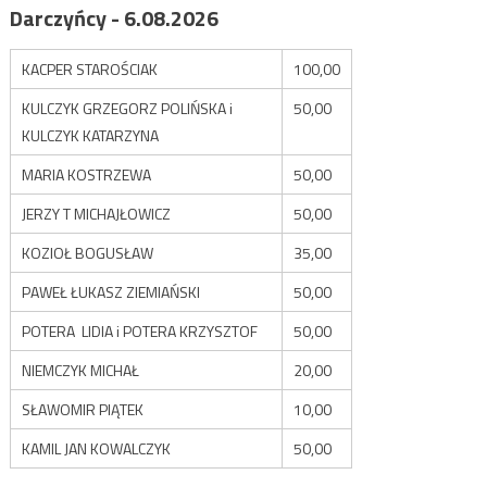
Darczyńcy - 6.08.2026
KACPER STAROŚCIAK
100,00
KULCZYK GRZEGORZ POLIŃSKA i
50,00
KULCZYK KATARZYNA
MARIA KOSTRZEWA
50,00
JERZY T MICHAJŁOWICZ
50,00
KOZIOŁ BOGUSŁAW
35,00
PAWEŁ ŁUKASZ ZIEMIAŃSKI
50,00
POTERA LIDIA i POTERA KRZYSZTOF
50,00
NIEMCZYK MICHAŁ
20,00
SŁAWOMIR PIĄTEK
10,00
KAMIL JAN KOWALCZYK
50,00