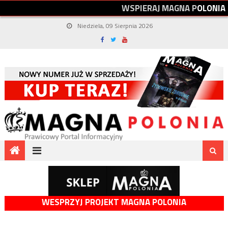
W
S
P
I
E
R
A
J
M
A
G
N
A
P
O
L
O
N
I
A
Niedziela, 09 Sierpnia 2026
WESPRZYJ PROJEKT MAGNA POLONIA