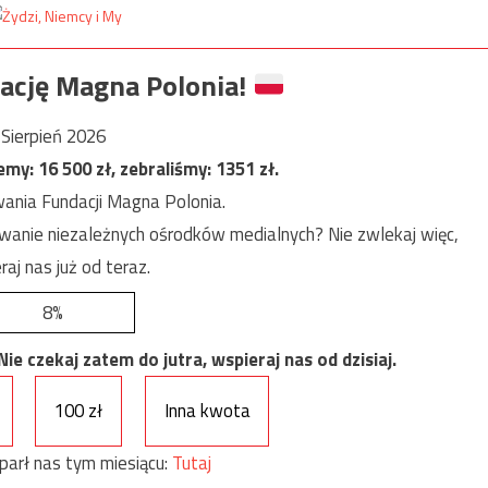
ację Magna Polonia!
Sierpień 2026
jemy:
16 500
zł, zebraliśmy:
1351
zł.
ania Fundacji Magna Polonia.
anie niezależnych ośrodków medialnych? Nie zwlekaj więc,
raj nas już od teraz.
8%
e czekaj zatem do jutra, wspieraj nas od dzisiaj.
100 zł
Inna kwota
parł nas tym miesiącu:
Tutaj