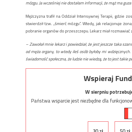
mózgu. Ja wcześniej nie dostałam informacji, że mąż ma guza
Mężczyzna trafił na Oddział Intensywnej Terapii, gdzie zo
stwierdził tzw. „śmierć mózgu”. Wtedy, jak relacjonuje żon
pobranie organów do przeszczepu. Lekarz miał rozmawiać z 
– Zawołał mnie lekarz i powiedział, że jest jeszcze taka sza
od męża organy, to wtedy ileś osób byłoby mi wdzięcznych. P
świadomość społeczna, że ludzie nie wiedzą, że to jest takie 
Wspieraj Fund
W sierpniu potrzebu
Państwa wsparcie jest niezbędne dla funkcjonow
30 zł
50 zł