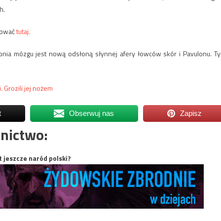
h.
trować
tutaj.
ia mózgu jest nową odsłoną słynnej afery łowców skór i Pavulonu. T
. Grozili jej nożem
t
Obserwuj nas
Zapisz
nictwo:
t jeszcze naród polski?