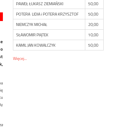
PAWEŁ ŁUKASZ ZIEMIAŃSKI
50,00
POTERA LIDIA i POTERA KRZYSZTOF
50,00
NIEMCZYK MICHAŁ
20,00
SŁAWOMIR PIĄTEK
10,00
Że
KAMIL JAN KOWALCZYK
50,00
to
st
Więcej...
k,
na
ię
cu
ty
za