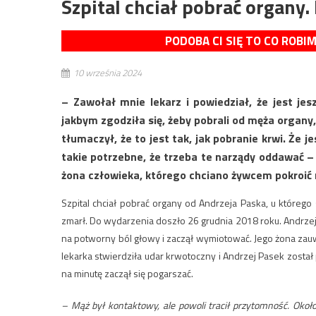
Szpital chciał pobrać organy.
PODOBA CI SIĘ TO CO ROBI
10 września 2024
– Zawołał mnie lekarz i powiedział, że jest j
jakbym zgodziła się, żeby pobrali od męża organy
tłumaczył, że to jest tak, jak pobranie krwi. Że j
takie potrzebne, że trzeba te narządy oddawać 
żona człowieka, którego chciano żywcem pokroić 
Szpital chciał pobrać organy od Andrzeja Paska, u któreg
zmarł. Do wydarzenia doszło 26 grudnia 2018 roku. Andrzej P
na potworny ból głowy i zaczął wymiotować. Jego żona zauw
lekarka stwierdziła udar krwotoczny i Andrzej Pasek zosta
na minutę zaczął się pogarszać.
– Mąż był kontaktowy, ale powoli tracił przytomność. Okoł