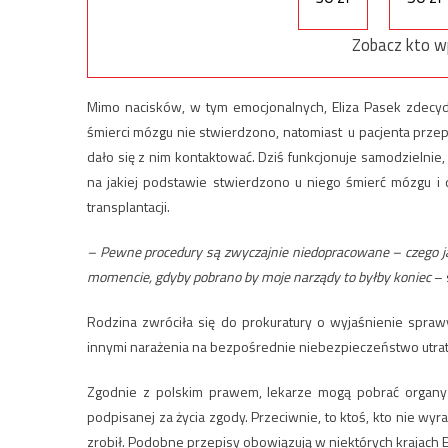
Zobacz kto w
Mimo nacisków, w tym emocjonalnych, Eliza Pasek zdecy
śmierci mózgu nie stwierdzono, natomiast u pacjenta prze
dało się z nim kontaktować. Dziś funkcjonuje samodzielnie
na jakiej podstawie stwierdzono u niego śmierć mózgu i 
transplantacji.
– Pewne procedury są zwyczajnie niedopracowane – czego j
momencie, gdyby pobrano by moje narządy to byłby koniec
– 
Rodzina zwróciła się do prokuratury o wyjaśnienie spraw
innymi narażenia na bezpośrednie niebezpieczeństwo utraty
Zgodnie z polskim prawem, lekarze mogą pobrać organy 
podpisanej za życia zgody. Przeciwnie, to ktoś, kto nie wy
zrobił. Podobne przepisy obowiązują w niektórych krajac