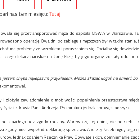
parł nas tym miesiącu:
Tutaj
dowała się przetransportować męża do szpitala MSWiA w Warszawie. T
prowadzono operację. Dwa dni po zabiegu z mężczyzn był w takim stanie, 
, choć ma problemy ze wzrokiem i poruszaniem się. Chciałby się dowiedzie
dlaczego lekarz naciskał na żonę Elizę, by jego organy zostały oddane 
a jestem chyba najlepszym przykładem. Można skazać kogoś na śmierć, bo
skomentował.
y i złożyła zawiadomienie o możliwości popełnienia przestępstwa międ
 życia i zdrowia Pana Andrzeja. Prokuratura jednak sprawę umorzyła.
od zmarłego bez zgody rodziny. Wbrew częstej opinii, nie potrzeba t
raża zgody musi wypełnić deklarację sprzeciwu. Andrzej Pasek nigdy tego n
h Europy. Jednak zdaniem Rzecznika Praw Obywatelskich, domniemanie zgo