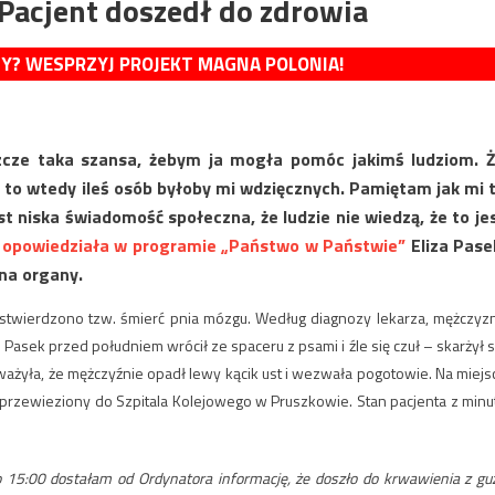
 Pacjent doszedł do zdrowia
MY? WESPRZYJ PROJEKT MAGNA POLONIA!
eszcze taka szansa, żebym ja mogła pomóc jakimś ludziom. 
, to wtedy ileś osób byłoby mi wdzięcznych. Pamiętam jak mi 
est niska świadomość społeczna, że ludzie nie wiedzą, że to je
–
opowiedziała w programie „Państwo w Państwie”
Eliza Pase
na organy.
o stwierdzono tzw. śmierć pnia mózgu. Według diagnozy lekarza, mężczyz
asek przed południem wrócił ze spaceru z psami i źle się czuł – skarżył s
ażyła, że mężczyźnie opadł lewy kącik ust i wezwała pogotowie. Na miejs
ł przewieziony do Szpitala Kolejowego w Pruszkowie. Stan pacjenta z minu
o 15:00 dostałam od Ordynatora informację, że doszło do krwawienia z gu