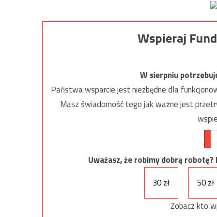
Wspieraj Fund
W sierpniu potrzebu
Państwa wsparcie jest niezbędne dla funkcjonow
Masz świadomość tego jak ważne jest przetrw
wspie
Uważasz, że robimy dobrą robotę? Ni
30 zł
50 zł
Zobacz kto w