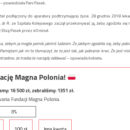
 –
powiedziała Pani Pasek.
stał podłączony do aparatury podtrzymującej życie. 28 grudnia 2018 leka
a, dr R. ze Szpitala Kolejowego zaczął przekonywać ją, żeby zgodziła się 
Elizą Pasek przez 40 minut.
nsa, żebym ja mogła pomóc jakimś ludziom. Że jakbym zgodziła się, żeby pobra
amiętam jak mi to tłumaczył, że to jest tak, jak pobranie krwi. Że jest nis
potrzebne, że trzeba te narządy oddawać
– opowiada kobieta.
ację Magna Polonia!
jemy:
16 500
zł, zebraliśmy:
1351
zł.
ania Fundacji Magna Polonia.
8%
100 zł
Inna kwota