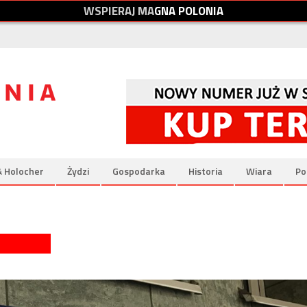
W
S
P
I
E
R
A
J
M
A
G
N
A
P
O
L
O
N
I
A
& Holocher
Żydzi
Gospodarka
Historia
Wiara
Po