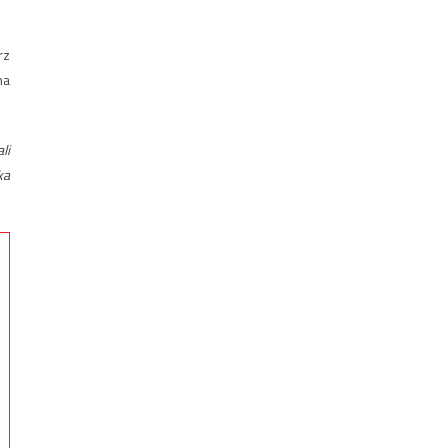
rz
na
li
ka