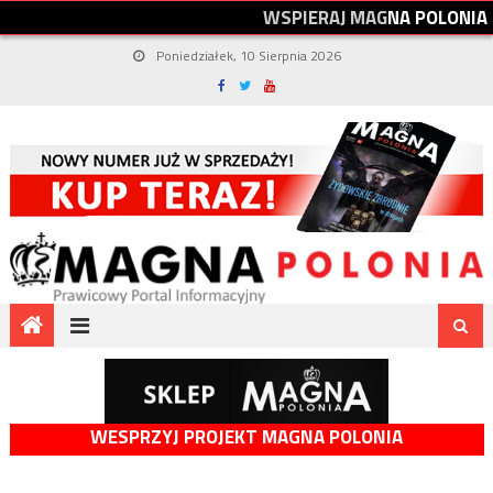
W
S
P
I
E
R
A
J
M
A
G
N
A
P
O
L
O
N
I
A
Poniedziałek, 10 Sierpnia 2026
WESPRZYJ PROJEKT MAGNA POLONIA