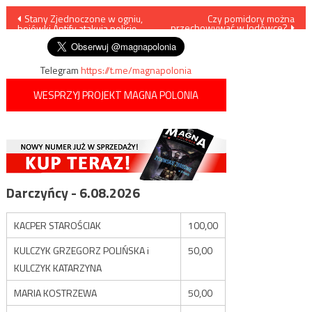
Nawigacja
Stany Zjednoczone w ogniu,
Czy pomidory można
przechowywać w lodówce?
bojówki Antify atakują policję
wpisu
Telegram
https://t.me/magnapolonia
WESPRZYJ PROJEKT MAGNA POLONIA
Darczyńcy - 6.08.2026
KACPER STAROŚCIAK
100,00
KULCZYK GRZEGORZ POLIŃSKA i
50,00
KULCZYK KATARZYNA
MARIA KOSTRZEWA
50,00