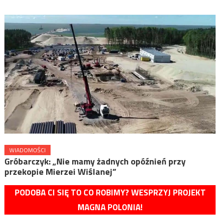
WIADOMOŚCI
Gróbarczyk: „Nie mamy żadnych opóźnień przy
przekopie Mierzei Wiślanej”
PODOBA CI SIĘ TO CO ROBIMY? WESPRZYJ PROJEKT
MAGNA POLONIA!