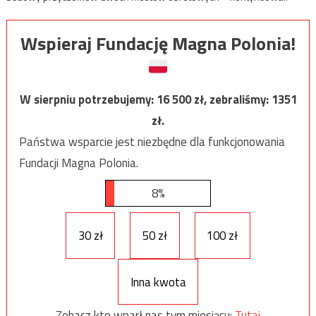
Wspieraj Fundację Magna Polonia!
W sierpniu potrzebujemy:
16 500
zł, zebraliśmy:
1351
zł.
Państwa wsparcie jest niezbędne dla funkcjonowania
Fundacji Magna Polonia.
8%
30 zł
50 zł
100 zł
Inna kwota
Zobacz kto wparł nas tym miesiącu:
Tutaj