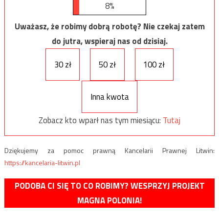
8%
Uważasz, że robimy dobrą robotę? Nie czekaj zatem
do jutra, wspieraj nas od dzisiaj.
30 zł
50 zł
100 zł
Inna kwota
Zobacz kto wparł nas tym miesiącu:
Tutaj
Dziękujemy za pomoc prawną Kancelarii Prawnej Litwin:
https://kancelaria-litwin.pl
PODOBA CI SIĘ TO CO ROBIMY? WESPRZYJ PROJEKT
MAGNA POLONIA!