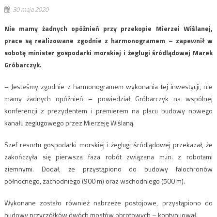
30 maja 2020
Nie mamy żadnych opóźnień przy przekopie Mierzei Wiślanej,
prace są realizowane zgodnie z harmonogramem – zapewnił w
sobotę minister gospodarki morskiej i żeglugi śródlądowej Marek
Gróbarczyk.
– Jesteśmy zgodnie z harmonogramem wykonania tej inwestycji, nie
mamy żadnych opóźnień – powiedział Gróbarczyk na wspólnej
konferencji z prezydentem i premierem na placu budowy nowego
kanału żeglugowego przez Mierzeję Wiślaną.
Szef resortu gospodarki morskiej i żeglugi śródlądowej przekazał, że
zakończyła się pierwsza faza robót związana m.in. z robotami
ziemnymi. Dodał, że przystąpiono do budowy falochronów
północnego, zachodniego (900 m) oraz wschodniego (500 m).
Wykonane zostało również nabrzeże postojowe, przystąpiono do
budowy przyczółków dwóch mostów obrotowych – kontynuował.