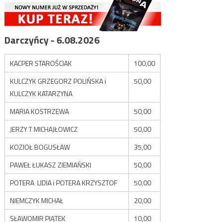
Darczyńcy - 6.08.2026
KACPER STAROŚCIAK
100,00
KULCZYK GRZEGORZ POLIŃSKA i
50,00
KULCZYK KATARZYNA
MARIA KOSTRZEWA
50,00
JERZY T MICHAJŁOWICZ
50,00
KOZIOŁ BOGUSŁAW
35,00
PAWEŁ ŁUKASZ ZIEMIAŃSKI
50,00
POTERA LIDIA i POTERA KRZYSZTOF
50,00
NIEMCZYK MICHAŁ
20,00
SŁAWOMIR PIĄTEK
10,00