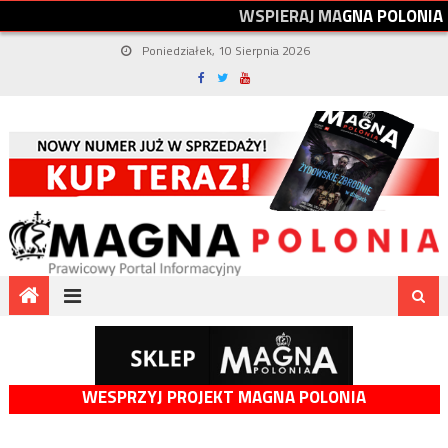
W
S
P
I
E
R
A
J
M
A
G
N
A
P
O
L
O
N
I
A
Poniedziałek, 10 Sierpnia 2026
WESPRZYJ PROJEKT MAGNA POLONIA