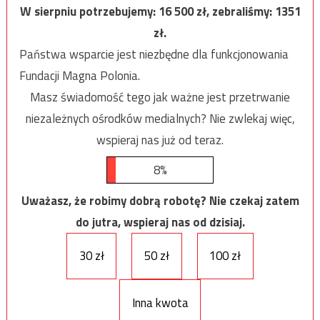
W sierpniu potrzebujemy:
16 500
zł, zebraliśmy:
1351
zł.
Państwa wsparcie jest niezbędne dla funkcjonowania
Fundacji Magna Polonia.
Masz świadomość tego jak ważne jest przetrwanie
niezależnych ośrodków medialnych? Nie zwlekaj więc,
wspieraj nas już od teraz.
8%
Uważasz, że robimy dobrą robotę? Nie czekaj zatem
do jutra, wspieraj nas od dzisiaj.
30 zł
50 zł
100 zł
Inna kwota