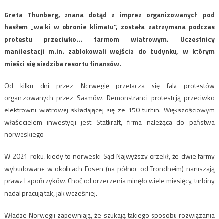
Greta Thunberg, znana dotąd z imprez organizowanych pod
hasłem „walki w obronie klimatu”, została zatrzymana podczas
protestu przeciwko… farmom wiatrowym. Uczestnicy
manifestacji m.in. zablokowali wejście do budynku, w którym
mieści się siedziba resortu finansów.
Od kilku dni przez Norwegię przetacza się fala protestów
organizowanych przez Saamów. Demonstranci protestują przeciwko
elektrowni wiatrowej składającej się ze 150 turbin. Większościowym
właścicielem inwestycji jest Statkraft, firma należąca do państwa
norweskiego.
W 2021 roku, kiedy to norweski Sąd Najwyższy orzekł, że dwie farmy
wybudowane w okolicach Fosen (na północ od Trondheim) naruszają
prawa Lapończyków. Choć od orzeczenia minęło wiele miesięcy, turbiny
nadal pracują tak, jak wcześniej.
Władze Norwegii zapewniają, że szukają takiego sposobu rozwiązania