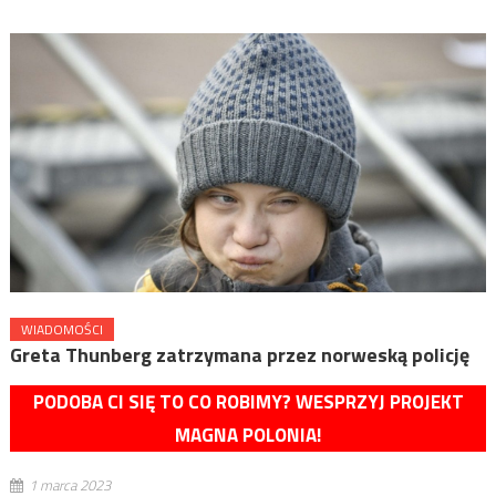
WIADOMOŚCI
Greta Thunberg zatrzymana przez norweską policję
PODOBA CI SIĘ TO CO ROBIMY? WESPRZYJ PROJEKT
MAGNA POLONIA!
1 marca 2023