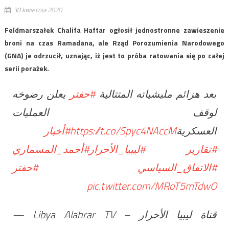
30 kwietnia 2020
Feldmarszałek Chalifa Haftar ogłosił jednostronne zawieszenie
broni na czas Ramadana, ale Rząd Porozumienia Narodowego
(GNA) je odrzucił, uznając, iż jest to próba ratowania się po całej
serii porażek.
بعد هزائم مليشياته المتتالية
#حفتر
يعلن رضوخه
لوقف العمليات
#أخبار
https://t.co/Spyc4NAccM
العسكرية
#تقارير
#ليبيا_الأحرار
#أحمد_المسماري
#الاتفاق_السياسي
#حفتر
pic.twitter.com/MRoT5mTdwO
— Libya Alahrar TV – قناة ليبيا الأحرار