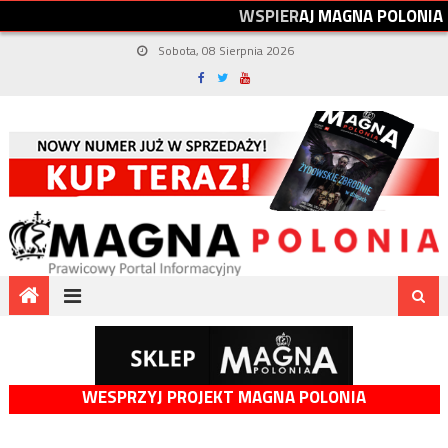
W
S
P
I
E
R
A
J
M
A
G
N
A
P
O
L
O
N
I
A
Sobota, 08 Sierpnia 2026
WESPRZYJ PROJEKT MAGNA POLONIA