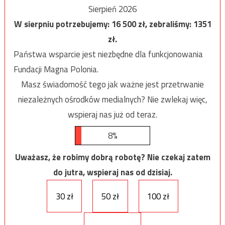
Sierpień 2026
W sierpniu potrzebujemy:
16 500
zł, zebraliśmy:
1351
zł.
Państwa wsparcie jest niezbędne dla funkcjonowania
Fundacji Magna Polonia.
Masz świadomość tego jak ważne jest przetrwanie
niezależnych ośrodków medialnych? Nie zwlekaj więc,
wspieraj nas już od teraz.
8%
Uważasz, że robimy dobrą robotę? Nie czekaj zatem
do jutra, wspieraj nas od dzisiaj.
30 zł
50 zł
100 zł