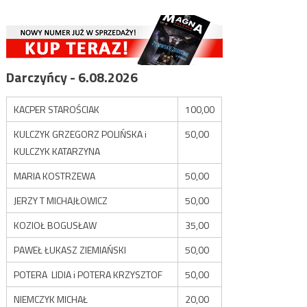
Darczyńcy - 6.08.2026
KACPER STAROŚCIAK
100,00
KULCZYK GRZEGORZ POLIŃSKA i
50,00
KULCZYK KATARZYNA
MARIA KOSTRZEWA
50,00
JERZY T MICHAJŁOWICZ
50,00
KOZIOŁ BOGUSŁAW
35,00
PAWEŁ ŁUKASZ ZIEMIAŃSKI
50,00
POTERA LIDIA i POTERA KRZYSZTOF
50,00
NIEMCZYK MICHAŁ
20,00