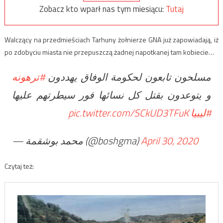
Zobacz kto wparł nas tym miesiącu:
Tutaj
Walczący na przedmieściach Tarhuny żołnierze GNA już zapowiadają, iż
po zdobyciu miasta nie przepuszczą żadnej napotkanej tam kobiecie…
مسلحون تابعون لحكومة الوفاق يهددون
#ترهونه
و يتوعدون بقتل كل نسائها فور سيطرتهم عليها
pic.twitter.com/SCkUD3TFuK
#ليبيا
— محمد بوشقمة (@boshgma)
April 30, 2020
Czytaj też: