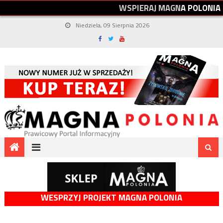
W
S
P
I
E
R
A
J
M
A
G
N
A
P
O
L
O
N
I
A
Niedziela, 09 Sierpnia 2026
WESPRZYJ PROJEKT MAGNA POLONIA