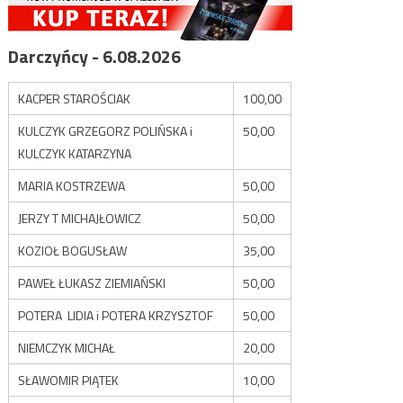
Darczyńcy - 6.08.2026
KACPER STAROŚCIAK
100,00
KULCZYK GRZEGORZ POLIŃSKA i
50,00
KULCZYK KATARZYNA
MARIA KOSTRZEWA
50,00
JERZY T MICHAJŁOWICZ
50,00
KOZIOŁ BOGUSŁAW
35,00
PAWEŁ ŁUKASZ ZIEMIAŃSKI
50,00
POTERA LIDIA i POTERA KRZYSZTOF
50,00
NIEMCZYK MICHAŁ
20,00
SŁAWOMIR PIĄTEK
10,00