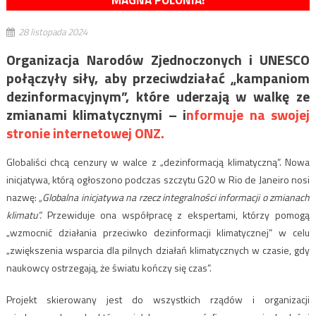
MAGNA POLONIA!
28 listopada 2024
Organizacja Narodów Zjednoczonych i UNESCO
połączyły siły, aby przeciwdziałać „kampaniom
dezinformacyjnym”, które uderzają w walkę ze
zmianami klimatycznymi – i
nformuje na swojej
stronie internetowej ONZ.
Globaliści chcą cenzury w walce z „dezinformacją klimatyczną”. Nowa
inicjatywa, którą ogłoszono podczas szczytu G20 w Rio de Janeiro nosi
nazwę:
„Globalna inicjatywa na rzecz integralności informacji o zmianach
klimatu”.
Przewiduje ona współpracę z ekspertami, którzy pomogą
„wzmocnić działania przeciwko dezinformacji klimatycznej” w celu
„zwiększenia wsparcia dla pilnych działań klimatycznych w czasie, gdy
naukowcy ostrzegają, że światu kończy się czas”.
Projekt skierowany jest do wszystkich rządów i organizacji