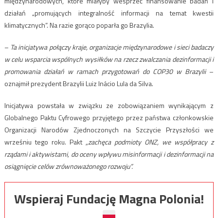
międzynarodowych, które miałyby wesprzeć finansowanie badań i
działań „promujących integralność informacji na temat kwestii
klimatycznych”. Na razie gorąco poparła go Brazylia.
–
Ta inicjatywa połączy kraje, organizacje międzynarodowe i sieci badaczy
w celu wsparcia wspólnych wysiłków na rzecz zwalczania dezinformacji i
promowania działań w ramach przygotowań do COP30 w Brazylii
–
oznajmił prezydent Brazylii Luiz Inácio Lula da Silva.
Inicjatywa powstała w związku ze zobowiązaniem wynikającym z
Globalnego Paktu Cyfrowego przyjętego przez państwa członkowskie
Organizacji Narodów Zjednoczonych na Szczycie Przyszłości we
wrześniu tego roku. Pakt
„zachęca podmioty ONZ, we współpracy z
rządami i aktywistami, do oceny wpływu misinformacji i dezinformacji na
osiągnięcie celów zrównoważonego rozwoju”.
Wspieraj Fundację Magna Polonia!