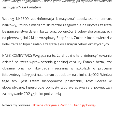
całkowitego negacjonizmu, przez greenwashing, po nękanie naukowców
zajmujących się klimatem.
Według UNESCO „dezinformacja klimatyczna” „podważa konsensus
naukowy, utrudnia władzom skuteczne reagowanie na kryzys i zagraża
bezpieczeństwu dziennikarzy oraz obrońców środowiska pracujących
na pierwszej linii”. Międzyrządowy Zespół ds. Zmian Klimatu twierdzi z
kolei, że tego typu działania zagrażają osiągnięciu celów klimatycznych.
NASZ KOMENTARZ: Wygląda na to, że chodzi o tu o zintensyfikowanie
działań na rzecz wprowadzenia globalnej cenzury. Pytanie brzmi, czy
obejmie ona np. likwidację nauczania w szkołach o procesie
fotosyntezy, który jest naturalnym sposobem na eliminację CO2. Wiedza
tego typu jest zatem niepoprawna politycznie, gdyż uderza w
globalistyczne, hiperdrogie pomysły, typu wyłapywanie z powietrza i
zakopywanie CO2 głęboko pod ziemią.
Polecamy również:
Ukraina otrzyma z Zachodu broń jądrową?