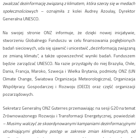
zwalczać dezinformację związaną z klimatem, która szerzy się w mediach
społecznościowych
– oznajmiła z kolei Audrey Azoulay, Dyrektor
Generalna UNESCO.
Na swojej stronie ONZ informuje, że dzięki nowej inicjatywie,
stworzeniu Globalnego Funduszu w celu finansowania pogłębionych
badań sieciowych, uda się ujawnić i unicestwić „dezinformacją związaną
ze zmianą klimatu”, a także upowszechnić wyniki badań. Funduszem
będzie zarządzać UNESCO. Na razie przystąpiły do niej Brazylia, Chile,
Dania, Francja, Maroko, Szwecja i Wielka Brytania, podmioty ONZ (UN
Climate Change, Światowa Organizacja Meteorologiczna), Organizacja
Współpracy Gospodarczej i Rozwoju (OECD) oraz część organizacji
pozarządowych.
Sekretarz Generalny ONZ Guterres przemawiając na sesji G20 na temat
Zrównoważonego Rozwoju i Transformacji Energetycznej, powiedział:
– Musimy walczyć ze skoordynowanymi kampaniami dezinformacyjnymi
utrudniającymi globalny postęp w zakresie zmian klimatycznych, od