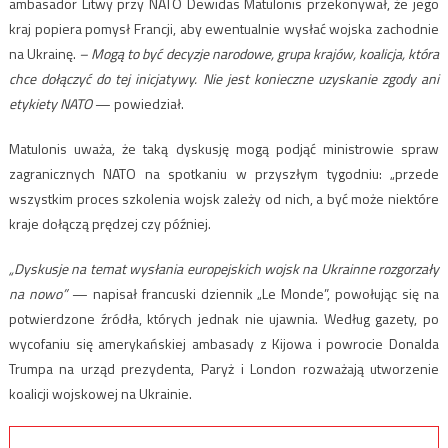
ambasador Litwy przy NATO Dewidas Matulonis przekonywał, że jego
kraj popiera pomysł Francji, aby ewentualnie wysłać wojska zachodnie
na Ukrainę.
– Mogą to być decyzje narodowe, grupa krajów, koalicja, która
chce dołączyć do tej inicjatywy. Nie jest konieczne uzyskanie zgody ani
etykiety NATO
— powiedział.
Matulonis uważa, że ​​taką dyskusję mogą podjąć ministrowie spraw
zagranicznych NATO na spotkaniu w przyszłym tygodniu: „przede
wszystkim proces szkolenia wojsk zależy od nich, a być może niektóre
kraje dołączą prędzej czy później.
„Dyskusje na temat wysłania europejskich wojsk na Ukrainne rozgorzały
na nowo”
— napisał francuski dziennik „Le Monde”, powołując się na
potwierdzone źródła, których jednak nie ujawnia. Według gazety, po
wycofaniu się amerykańskiej ambasady z Kijowa i powrocie Donalda
Trumpa na urząd prezydenta, Paryż i London rozważają utworzenie
koalicji wojskowej na Ukrainie.