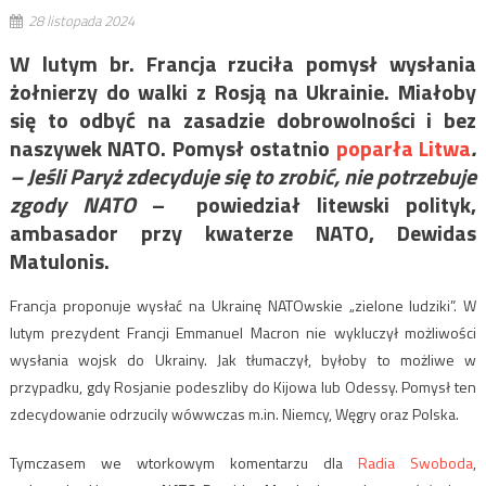
28 listopada 2024
W lutym br. Francja rzuciła pomysł wysłania
żołnierzy do walki z Rosją na Ukrainie. Miałoby
się to odbyć na zasadzie dobrowolności i bez
naszywek NATO. Pomysł ostatnio
poparła Litwa
.
– Jeśli Paryż zdecyduje się to zrobić, nie potrzebuje
zgody NATO
– powiedział litewski polityk,
ambasador przy kwaterze NATO, Dewidas
Matulonis.
Francja proponuje wysłać na Ukrainę NATOwskie „zielone ludziki”. W
lutym prezydent Francji Emmanuel Macron nie wykluczył możliwości
wysłania wojsk do Ukrainy. Jak tłumaczył, byłoby to możliwe w
przypadku, gdy Rosjanie podeszliby do Kijowa lub Odessy. Pomysł ten
zdecydowanie odrzucily wówwczas m.in. Niemcy, Węgry oraz Polska.
Tymczasem we wtorkowym komentarzu dla
Radia Swoboda
,