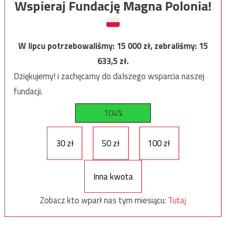
Wspieraj Fundację Magna Polonia!
W lipcu potrzebowaliśmy:
15 000
zł, zebraliśmy:
15
633,5
zł.
Dziękujemy! i zachęcamy do dalszego wsparcia naszej
fundacji.
104%
30 zł
50 zł
100 zł
Inna kwota
Zobacz kto wparł nas tym miesiącu:
Tutaj