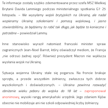
Te informacje zostały szybko zdementowane przez szefa MSZ Wielkiej
Brytanii Davida Lammiego podczas ministerialnego spotkania G7 25
listopada.
– Nie wysyłamy wojsk brytyjskich na Ukrainę, ale nadal
wspieramy Ukrainę szkoleniami i pomocą wojskową, i jasno
stwierdziliśmy, że będziemy to robić tak długo, jak będzie to konieczne i
potrzebne
– powiedział Lammy.
Inne stanowisko wyraził natomiast francuski minister spraw
zagranicznych Jean-Noel Barrot, który oświadczył mediom, że Francja
„nie odrzuci żadnej opcji”. Również prezydent Macron nie wyklucza
wysłania wojsk na Ukrainę.
Sytuacja wojenna Ukrainy stale się pogarsza. Na froncie brakuje
sprzętu, a przede wszystkim żołnierzy, zwłaszcza tych dobrze
wyszkolonych i doświadczonych.
– Ukraina powinna rozważyć
obniżenie wieku poboru do wojska do 18 lat
–
zaproponował
anonimowy
, wysoki rangą amerykański urzędnik. Jego zdaniem Kijów
obecnie nie mobilizuje ani nie szkoli odpowiedniej liczby żołnierzy.