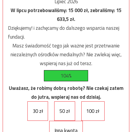
Lipiec 2026
W lipcu potrzebowaliśmy:
15 000
zł, zebraliśmy:
15
633,5
zł.
Dziękujemy! i zachęcamy do dalszego wsparcia naszej
fundacji.
Masz świadomość tego jak ważne jest przetrwanie
niezależnych ośrodków medialnych? Nie zwlekaj więc,
wspieraj nas już od teraz.
104%
Uważasz, że robimy dobrą robotę? Nie czekaj zatem
do jutra, wspieraj nas od dzisiaj.
30 zł
50 zł
100 zł
Inna kwota