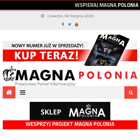
W
S
P
I
E
R
A
J
M
A
G
N
A
P
O
L
O
N
I
A
Czwartek, 06 Sierpnia 2026
WESPRZYJ PROJEKT MAGNA POLONIA