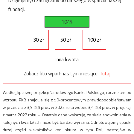
Dziękujemy! i zachęcamy do dalszego wsparcia naszej
fundacji.
104%
30 zł
50 zł
100 zł
Inna kwota
Zobacz kto wparł nas tym miesiącu:
Tutaj
Według lipcowej projekcji Narodowego Banku Polskiego, roczne tempo
wzrostu PKB znajduje się z 50-procentowym prawdopodobieństwem
w przedziale 3,9-5,5 proc. w 2022 roku wobec 3,4-5,3 proc. w projekcji
z marca 2022 roku. – Ostatnie dane wskazują, że skala spowolnienia w
kolejnych kwartałach może być bardzo wyraźna. Odnotowujemy spadki
dużej części wskaźników koniunktury, w tym PMI, nastrojów w