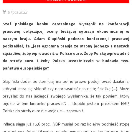
8 lipca 2022
Szef polskiego banku centralnego wystąpił na konferencji
prasowej dotyczącej oceny bieżącej sytuacji ekonomicznej w
naszym kraju. Adam Glapiński podczas konferencji prasowej
podkreślał, że „jest ogromna presja ze strony jednego z naszych
sąsiadów, żeby wprowadzić w Polsce euro. Żeby Polskę wprowadzić
do strefy euro. I żeby Polska uczestniczyła w budowie tzw.
państwa europejskiego”.
Glapiński dodał, że „ten kraj ma pełne prawo podejmować działania,
którymi stara się skłonić czy naprowadzić nas na tę ścieżkę (…). Może
przysłać do nas jakiegoś swojego wysłannika, że tak powiem, który
będzie w tym kierunku pracować”. – Dopóki jestem prezesem NBP,
Polska do strefy euro nie wejdzie – zapewnił.
Inflacja sięga już 15,6 proc., NBP musiał po raz kolejny podnieść stopę
procentową. Adam Glapiński przekonywał podczas konferencji, że w