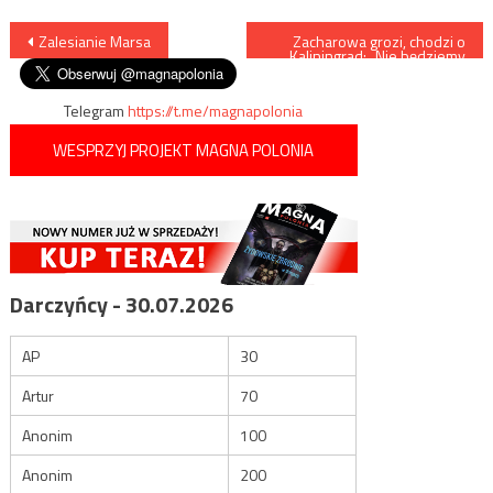
Nawigacja
Zalesianie Marsa
Zacharowa grozi, chodzi o
Kaliningrad: „Nie będziemy
czekać w nieskończoność”
wpisu
Telegram
https://t.me/magnapolonia
WESPRZYJ PROJEKT MAGNA POLONIA
Darczyńcy - 30.07.2026
AP
30
Artur
70
Anonim
100
Anonim
200