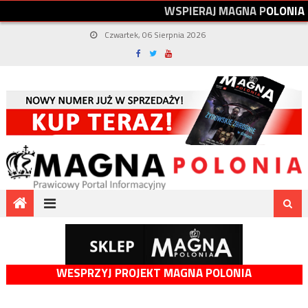
W
S
P
I
E
R
A
J
M
A
G
N
A
P
O
L
O
N
I
A
Czwartek, 06 Sierpnia 2026
WESPRZYJ PROJEKT MAGNA POLONIA