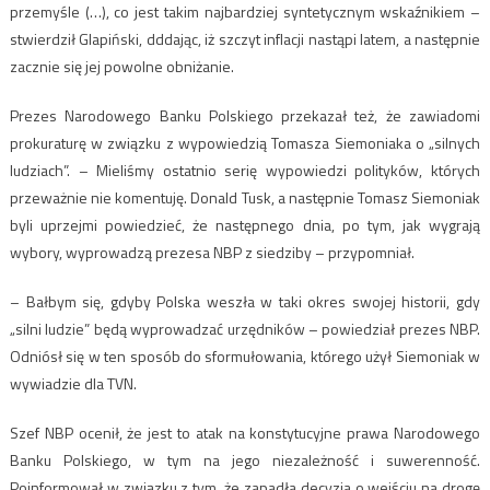
przemyśle (…), co jest takim najbardziej syntetycznym wskaźnikiem –
stwierdził Glapiński, dddając, iż szczyt inflacji nastąpi latem, a następnie
zacznie się jej powolne obniżanie.
Prezes Narodowego Banku Polskiego przekazał też, że zawiadomi
prokuraturę w związku z wypowiedzią Tomasza Siemoniaka o „silnych
ludziach”. – Mieliśmy ostatnio serię wypowiedzi polityków, których
przeważnie nie komentuję. Donald Tusk, a następnie Tomasz Siemoniak
byli uprzejmi powiedzieć, że następnego dnia, po tym, jak wygrają
wybory, wyprowadzą prezesa NBP z siedziby – przypomniał.
– Bałbym się, gdyby Polska weszła w taki okres swojej historii, gdy
„silni ludzie” będą wyprowadzać urzędników – powiedział prezes NBP.
Odniósł się w ten sposób do sformułowania, którego użył Siemoniak w
wywiadzie dla TVN.
Szef NBP ocenił, że jest to atak na konstytucyjne prawa Narodowego
Banku Polskiego, w tym na jego niezależność i suwerenność.
Poinformował w związku z tym, że zapadła decyzja o wejściu na drogę