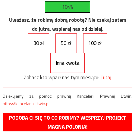
104%
Uważasz, że robimy dobrą robotę? Nie czekaj zatem
do jutra, wspieraj nas od dzisiaj.
30 zł
50 zł
100 zł
Inna kwota
Zobacz kto wparł nas tym miesiącu:
Tutaj
Dziękujemy za pomoc prawną Kancelarii Prawnej Litwin:
https://kancelaria-litwin.pl
PODOBA CI SIĘ TO CO ROBIMY? WESPRZYJ PROJEKT
MAGNA POLONIA!