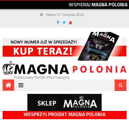
W
S
P
I
E
R
A
J
M
A
G
N
A
P
O
L
O
N
I
A
Piątek, 07 Sierpnia 2026
WESPRZYJ PROJEKT MAGNA POLONIA