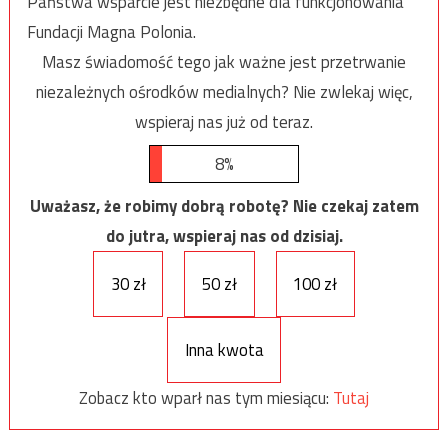
Państwa wsparcie jest niezbędne dla funkcjonowania
Fundacji Magna Polonia.
Masz świadomość tego jak ważne jest przetrwanie
niezależnych ośrodków medialnych? Nie zwlekaj więc,
wspieraj nas już od teraz.
8%
Uważasz, że robimy dobrą robotę? Nie czekaj zatem
do jutra, wspieraj nas od dzisiaj.
30 zł
50 zł
100 zł
Inna kwota
Zobacz kto wparł nas tym miesiącu:
Tutaj