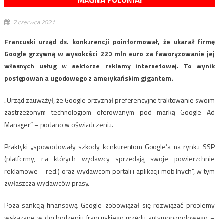
MAGNA POLONIA!
7 czerwca 2021
Francuski urząd ds. konkurencji poinformował, że ukarał firmę
Google grzywną w wysokości 220 mln euro za faworyzowanie jej
własnych usług w sektorze reklamy internetowej. To wynik
postępowania ugodowego z amerykańskim gigantem.
„Urząd zauważył, że Google przyznał preferencyjne traktowanie swoim
zastrzeżonym technologiom oferowanym pod marką Google Ad
Manager” – podano w oświadczeniu.
Praktyki „spowodowały szkody konkurentom Google’a na rynku SSP
(platformy, na których wydawcy sprzedają swoje powierzchnie
reklamowe – red.) oraz wydawcom portali i aplikacji mobilnych”, w tym
zwłaszcza wydawców prasy.
Poza sankcją finansową Google zobowiązał się rozwiązać problemy
wskazane w dochodzeniu francuskiego urzędu antymonopolowego –