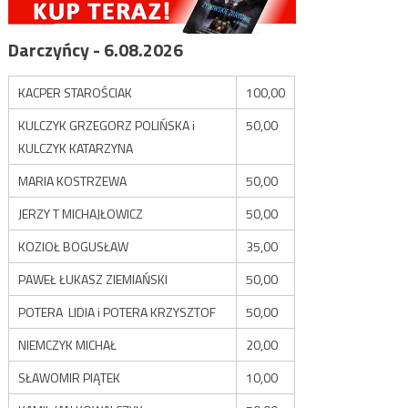
Darczyńcy - 6.08.2026
KACPER STAROŚCIAK
100,00
KULCZYK GRZEGORZ POLIŃSKA i
50,00
KULCZYK KATARZYNA
MARIA KOSTRZEWA
50,00
JERZY T MICHAJŁOWICZ
50,00
KOZIOŁ BOGUSŁAW
35,00
PAWEŁ ŁUKASZ ZIEMIAŃSKI
50,00
POTERA LIDIA i POTERA KRZYSZTOF
50,00
NIEMCZYK MICHAŁ
20,00
SŁAWOMIR PIĄTEK
10,00