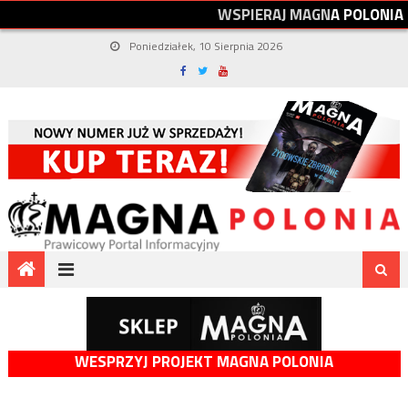
W
S
P
I
E
R
A
J
M
A
G
N
A
P
O
L
O
N
I
A
Poniedziałek, 10 Sierpnia 2026
WESPRZYJ PROJEKT MAGNA POLONIA