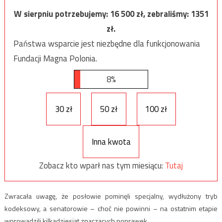
W sierpniu potrzebujemy:
16 500
zł, zebraliśmy:
1351
zł.
Państwa wsparcie jest niezbędne dla funkcjonowania
Fundacji Magna Polonia.
8%
30 zł
50 zł
100 zł
Inna kwota
Zobacz kto wparł nas tym miesiącu:
Tutaj
Zwracała uwagę, że posłowie pominęli specjalny, wydłużony tryb
kodeksowy, a senatorowie – choć nie powinni – na ostatnim etapie
wprowadzili kilkadziesiąt znaczących poprawek.