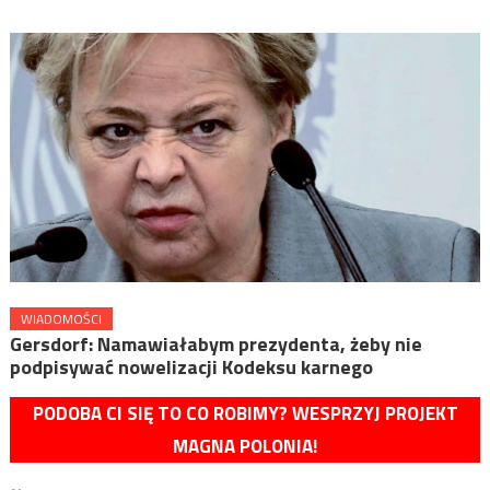
WIADOMOŚCI
Gersdorf: Namawiałabym prezydenta, żeby nie
podpisywać nowelizacji Kodeksu karnego
PODOBA CI SIĘ TO CO ROBIMY? WESPRZYJ PROJEKT
MAGNA POLONIA!