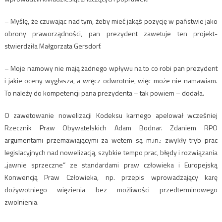
– Myślę, że czuwając nad tym, żeby mieć jakąś pozycję w państwie jako
obrony praworządności, pan prezydent zawetuje ten projekt-
stwierdziła Małgorzata Gersdorf.
– Moje namowy nie mają żadnego wpływu na to co robi pan prezydent
i jakie oceny wygłasza, a wręcz odwrotnie, więc może nie namawiam.
To należy do kompetencji pana prezydenta – tak powiem – dodała.
O zawetowanie nowelizacji Kodeksu karnego apelował wcześniej
Rzecznik Praw Obywatelskich Adam Bodnar. Zdaniem RPO
argumentami przemawiającymi za wetem są m.in.: zwykły tryb prac
legislacyjnych nad nowelizacją, szybkie tempo prac, błędy i rozwiązania
„jawnie sprzeczne” ze standardami praw człowieka i Europejską
Konwencją Praw Człowieka, np. przepis wprowadzający karę
dożywotniego więzienia bez możliwości przedterminowego
zwolnienia.