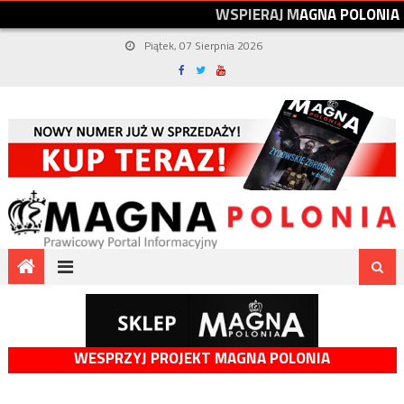
W
S
P
I
E
R
A
J
M
A
G
N
A
P
O
L
O
N
I
A
Piątek, 07 Sierpnia 2026
WESPRZYJ PROJEKT MAGNA POLONIA