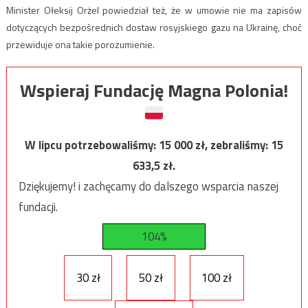
Minister Ołeksij Orżel powiedział też, że w umowie nie ma zapisów
dotyczących bezpośrednich dostaw rosyjskiego gazu na Ukrainę, choć
przewiduje ona takie porozumienie.
Wspieraj Fundację Magna Polonia!
W lipcu potrzebowaliśmy:
15 000
zł, zebraliśmy:
15
633,5
zł.
Dziękujemy! i zachęcamy do dalszego wsparcia naszej
fundacji.
104%
30 zł
50 zł
100 zł