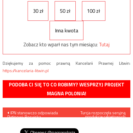
30 zł
50 zł
100 zł
Inna kwota
Zobacz kto wparł nas tym miesiącu:
Tutaj
Dziękujemy za pomoc prawną Kancelarii Prawnej Litwin:
https://kancelaria-litwin.pl
PODOBA CI SIĘ TO CO ROBIMY? WESPRZYJ PROJEKT
MAGNA POLONIA!
Nawigacja
IPN stanowczo odpowiada
Turcja rozpoczęła seryjną
produkcję rakietowych
Putinowi: Rosyjska
systemów przeciwlotniczych
wpisu
propaganda powiela
HISAR
najgorsze wzorce stalinizmu