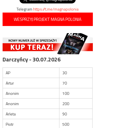
Telegram
https://t.me/magnapolonia
WESPRZYJ PROJEKT MAGNA POLONIA
Darczyńcy - 30.07.2026
AP
30
Artur
70
Anonim
100
Anonim
200
Arleta
90
Piotr
500