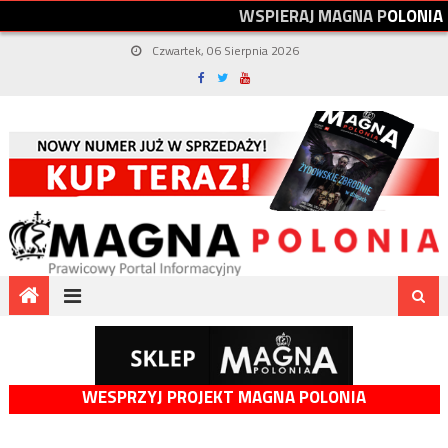
W
S
P
I
E
R
A
J
M
A
G
N
A
P
O
L
O
N
I
A
Czwartek, 06 Sierpnia 2026
WESPRZYJ PROJEKT MAGNA POLONIA