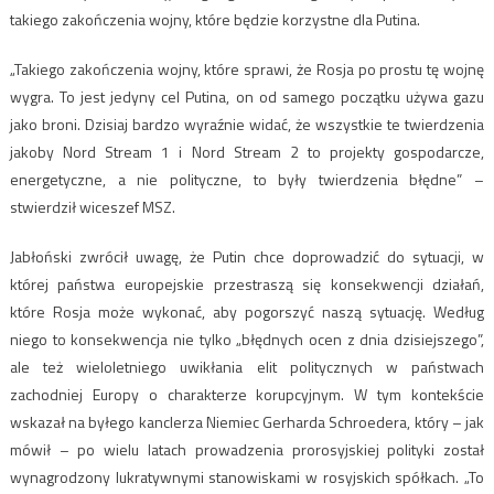
takiego zakończenia wojny, które będzie korzystne dla Putina.
„Takiego zakończenia wojny, które sprawi, że Rosja po prostu tę wojnę
wygra. To jest jedyny cel Putina, on od samego początku używa gazu
jako broni. Dzisiaj bardzo wyraźnie widać, że wszystkie te twierdzenia
jakoby Nord Stream 1 i Nord Stream 2 to projekty gospodarcze,
energetyczne, a nie polityczne, to były twierdzenia błędne” –
stwierdził wiceszef MSZ.
Jabłoński zwrócił uwagę, że Putin chce doprowadzić do sytuacji, w
której państwa europejskie przestraszą się konsekwencji działań,
które Rosja może wykonać, aby pogorszyć naszą sytuację. Według
niego to konsekwencja nie tylko „błędnych ocen z dnia dzisiejszego”,
ale też wieloletniego uwikłania elit politycznych w państwach
zachodniej Europy o charakterze korupcyjnym. W tym kontekście
wskazał na byłego kanclerza Niemiec Gerharda Schroedera, który – jak
mówił – po wielu latach prowadzenia prorosyjskiej polityki został
wynagrodzony lukratywnymi stanowiskami w rosyjskich spółkach. „To