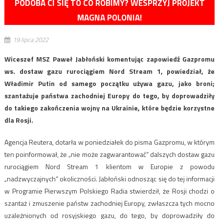
PODOBA CI SIĘ TO CO ROBIMY? WESPRZYJ PROJEKT
MAGNA POLONIA!
19 lipca 2022
Wiceszef MSZ Paweł Jabłoński komentując zapowiedź Gazpromu
ws. dostaw gazu rurociągiem Nord Stream 1, powiedział, że
Władimir Putin od samego początku używa gazu, jako broni;
szantażuje państwa zachodniej Europy do tego, by doprowadziły
do takiego zakończenia wojny na Ukrainie, które będzie korzystne
dla Rosji.
Agencja Reutera, dotarła w poniedziałek do pisma Gazpromu, w którym
ten poinformował, że „nie może zagwarantować” dalszych dostaw gazu
rurociągiem Nord Stream 1 klientom w Europie z powodu
„nadzwyczajnych” okoliczności. Jabłoński odnosząc się do tej informacji
w Programie Pierwszym Polskiego Radia stwierdził, że Rosji chodzi o
szantaż i zmuszenie państw zachodniej Europy, zwłaszcza tych mocno
uzależnionych od rosyjskiego gazu, do tego, by doprowadziły do