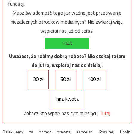
fundacji.
Masz świadomość tego jak ważne jest przetrwanie
niezależnych ośrodków medialnych? Nie zwlekaj więc,
wspieraj nas już od teraz.
104%
Uważasz, że robimy dobrą robotę? Nie czekaj zatem
do jutra, wspieraj nas od dzisiaj.
30 zł
50 zł
100 zł
Inna kwota
Zobacz kto wparł nas tym miesiącu:
Tutaj
Dziękujemy za pomoc prawną Kancelarii Prawnej Litwin: