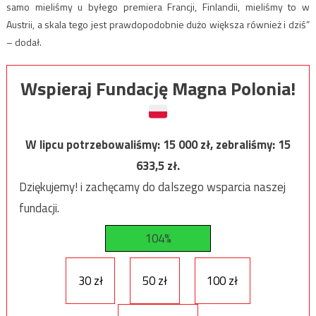
samo mieliśmy u byłego premiera Francji, Finlandii, mieliśmy to w
Austrii, a skala tego jest prawdopodobnie dużo większa również i dziś”
– dodał.
Wspieraj Fundację Magna Polonia!
W lipcu potrzebowaliśmy:
15 000
zł, zebraliśmy:
15
633,5
zł.
Dziękujemy! i zachęcamy do dalszego wsparcia naszej
fundacji.
104%
30 zł
50 zł
100 zł