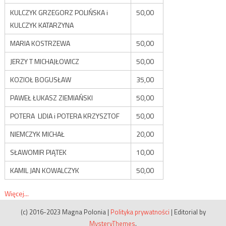
KULCZYK GRZEGORZ POLIŃSKA i
50,00
KULCZYK KATARZYNA
MARIA KOSTRZEWA
50,00
JERZY T MICHAJŁOWICZ
50,00
KOZIOŁ BOGUSŁAW
35,00
PAWEŁ ŁUKASZ ZIEMIAŃSKI
50,00
POTERA LIDIA i POTERA KRZYSZTOF
50,00
NIEMCZYK MICHAŁ
20,00
SŁAWOMIR PIĄTEK
10,00
KAMIL JAN KOWALCZYK
50,00
Więcej...
(c) 2016-2023 Magna Polonia
|
Polityka prywatności
|
Editorial by
MysteryThemes
.