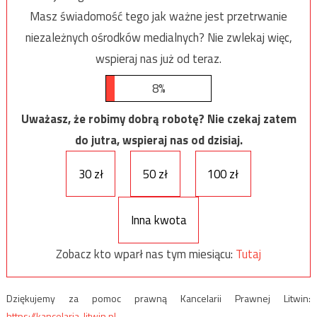
Masz świadomość tego jak ważne jest przetrwanie
niezależnych ośrodków medialnych? Nie zwlekaj więc,
wspieraj nas już od teraz.
8%
Uważasz, że robimy dobrą robotę? Nie czekaj zatem
do jutra, wspieraj nas od dzisiaj.
30 zł
50 zł
100 zł
Inna kwota
Zobacz kto wparł nas tym miesiącu:
Tutaj
Dziękujemy za pomoc prawną Kancelarii Prawnej Litwin:
https://kancelaria-litwin.pl