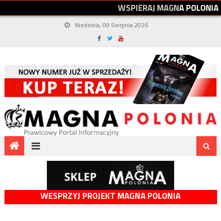
W
S
P
I
E
R
A
J
M
A
G
N
A
P
O
L
O
N
I
A
Niedziela, 09 Sierpnia 2026
WESPRZYJ PROJEKT MAGNA POLONIA