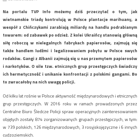
Na portalu TVP Info możemy dziś przeczytać o tym, jak
wietnamskie triady kontrolują w Polsce plantacje marihuany, a
wespół z Chińczykami zarabiają miliardy na handlu podrabianym
towarem: od zabawek po odzież. Z kolei Ukraińcy stanowią główną
siłę roboczą w nielegalnych fabrykach papierosów, zajmują się
także handlem ludźmi i legalizowaniem pobytu w Polsce swych
rodaków. Gangi z Albanii zajmują się u nas przemytem papierosów
i narkotyków. O sile tzw. etnicznych grup przestępczych świadczy
ich hermetyczność i unikanie konfrontacji z polskimi gangami. Bo
to zwracałoby na nich uwagę policji.
Od kilku lat rośnie w Polsce aktywność międzynarodowych i etnicznych
grup przestępczych. W 2016 roku w ramach prowadzonych przez
Centralne Biuro Śledcze Policji spraw operacyjnych zainteresowaniem
objętych zostały 874 zorganizowanych grupach przestępczych, w tym:
w 739 polskich, 126 międzynarodowych, 3 rosyjskojęzyczne i 6 innych
cudzoziemskich.