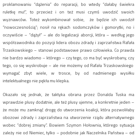
proklamowaniu “dążenia” do reparacji, bo wtedy “dałaby świekra
ruletkę mu!”, to przecież i on też musi czymś uwodzić swoich
wyznawców. Toteż wykombinował sobie, że będzie ich uwodził
“nowoczesnością”; nosił na rękach sodomczyków i gomorytki, no i
oczywiście – “dążył” – ale do legalizacji aborcji, która – według jego
współzawodnika do pozycji lidera obozu zdrady i zaprzaństwa Rafała
Trzaskowskiego – stanowi podstawowe prawo człowieka. Co prawda
nie bardzo wiadomo – którego – czy tego, co ma być wyskrobany, czy
tego, co się wyskrobuje – ale nie możemy od Rafała Trzaskowskiego
wymagać zbyt wiele, w trosce, by od nadmienego wysiłku
intelektualnego nie pękła mu klepka.
Okazało się jednak, że taktyka obrana przez Donalda Tuska ma
wprawdzie plusy dodatnie, ale też plusy ujemne, a konkretnie jeden –
że może mu zamknąć drogę do utworzenia koalicji, która pozwoliłaby
obozowi zdrady i zaprzaństwa na utworzenie rządu alternatywnego
wobec “dobrej zmiany”. Bowiem Szymon Hołownia, którego sytuacja
zależy nie od Niemiec, tylko – podobnie jak Naczelnika Państwa – od