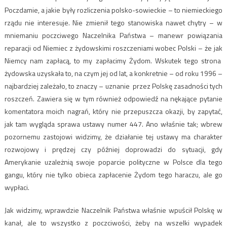
Poczdamie, a jakie były rozliczenia polsko-sowieckie – to niemieckiego
rządu nie interesuje. Nie zmienił tego stanowiska nawet chytry – w
mniemaniu poczciwego Naczelnika Państwa – manewr powiązania
reparacji od Niemiec z żydowskimi roszczeniami wobec Polski – że jak
Niemcy nam zapłacą, to my zapłacimy Żydom. Wskutek tego strona
żydowska uzyskała to, na czym jej od lat, a konkretnie – od roku 1996 –
najbardziej zależało, to znaczy – uznanie przez Polskę zasadności tych
roszczeń. Zawiera się w tym również odpowiedź na nękające pytanie
komentatora moich nagrań, który nie przepuszcza okazji, by zapytać,
jak tam wygląda sprawa ustawy numer 447. Ano właśnie tak; wbrew
pozornemu zastojowi widzimy, że działanie tej ustawy ma charakter
rozwojowy i prędzej czy później doprowadzi do sytuacji, gdy
Amerykanie uzależnią swoje poparcie polityczne w Polsce dla tego
gangu, który nie tylko obieca zapłacenie Żydom tego haraczu, ale go
wypłaci.
Jak widzimy, wprawdzie Naczelnik Państwa właśnie wpuścił Polskę w
kanał, ale to wszystko z poczciwości, żeby na wszelki wypadek