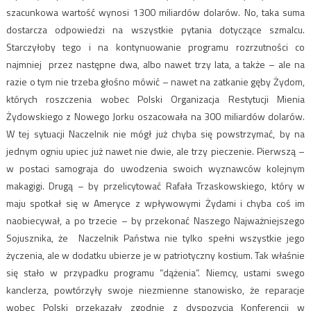
szacunkowa wartość wynosi 1300 miliardów dolarów. No, taka suma
dostarcza odpowiedzi na wszystkie pytania dotyczące szmalcu.
Starczyłoby tego i na kontynuowanie programu rozrzutności co
najmniej przez następne dwa, albo nawet trzy lata, a także – ale na
razie o tym nie trzeba głośno mówić – nawet na zatkanie gęby Żydom,
których roszczenia wobec Polski Organizacja Restytucji Mienia
Żydowskiego z Nowego Jorku oszacowała na 300 miliardów dolarów.
W tej sytuacji Naczelnik nie mógł już chyba się powstrzymać, by na
jednym ogniu upiec już nawet nie dwie, ale trzy pieczenie. Pierwszą –
w postaci samograja do uwodzenia swoich wyznawców kolejnym
makagigi. Drugą – by przelicytować Rafała Trzaskowskiego, który w
maju spotkał się w Ameryce z wpływowymi Żydami i chyba coś im
naobiecywał, a po trzecie – by przekonać Naszego Najważniejszego
Sojusznika, że Naczelnik Państwa nie tylko spełni wszystkie jego
życzenia, ale w dodatku ubierze je w patriotyczny kostium. Tak właśnie
się stało w przypadku programu “dążenia”. Niemcy, ustami swego
kanclerza, powtórzyły swoje niezmienne stanowisko, że reparacje
wobec Polski przekazały zgodnie z dyspozycją Konferencji w