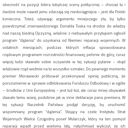
obecność na pozycji lidera tubylczej sceny politycznej – chociaż tu i
ówdzie może nawet jemu zdarzają się niedociągnięcia – jest dla Polski
konieczna. Toteż, używając argumentu mniejszego zła, by tylko
powstrzymać znienawidzonego Donalda Tuska na drodze do władzy
nad naszą biedną Ojczyzną, właśnie z niebywałym przytupem ogłosił
program “dążenia” do uzyskania od Niemiec reparacji wojennych. W
ostatnich miesiącach, podczas których inflacja spowodowana
rządowym programem rozrzutności finansowej, pełznie do góry, coraz
więcej ludzi stawiało sobie oczywiste w tej sytuacji pytanie – skąd
właściwie rząd weźmie na to wszystko szmalec. Do pewnego momentu
premier Morawiecki próbował przekonywać opinię publiczną, że
porozumienie w sprawie odblokowania Funduszu Odbudowy i w ogóle
– środków z Unii Europejskiej – jest tuż-tuż, ale coraz mniej obywateli
dawało temu wiarę, podobnie jak w inne deklaracje pana premiera. W
tej sytuacji Naczelnik Państwa podjął decyzję, by uruchomić
wspomniany program “dążenia”. Stojący na czele Instytutu Strat
Wojennych Wielce Czcigodny poseł Mularczyk, który na ten pomysł
reparacji wpadł przed wieloma laty, natychmiast wyliczył, że ich