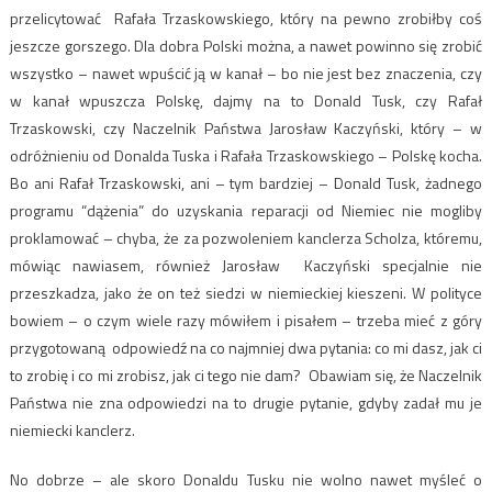
przelicytować Rafała Trzaskowskiego, który na pewno zrobiłby coś
jeszcze gorszego. Dla dobra Polski można, a nawet powinno się zrobić
wszystko – nawet wpuścić ją w kanał – bo nie jest bez znaczenia, czy
w kanał wpuszcza Polskę, dajmy na to Donald Tusk, czy Rafał
Trzaskowski, czy Naczelnik Państwa Jarosław Kaczyński, który – w
odróżnieniu od Donalda Tuska i Rafała Trzaskowskiego – Polskę kocha.
Bo ani Rafał Trzaskowski, ani – tym bardziej – Donald Tusk, żadnego
programu “dążenia” do uzyskania reparacji od Niemiec nie mogliby
proklamować – chyba, że za pozwoleniem kanclerza Scholza, któremu,
mówiąc nawiasem, również Jarosław Kaczyński specjalnie nie
przeszkadza, jako że on też siedzi w niemieckiej kieszeni. W polityce
bowiem – o czym wiele razy mówiłem i pisałem – trzeba mieć z góry
przygotowaną odpowiedź na co najmniej dwa pytania: co mi dasz, jak ci
to zrobię i co mi zrobisz, jak ci tego nie dam? Obawiam się, że Naczelnik
Państwa nie zna odpowiedzi na to drugie pytanie, gdyby zadał mu je
niemiecki kanclerz.
No dobrze – ale skoro Donaldu Tusku nie wolno nawet myśleć o