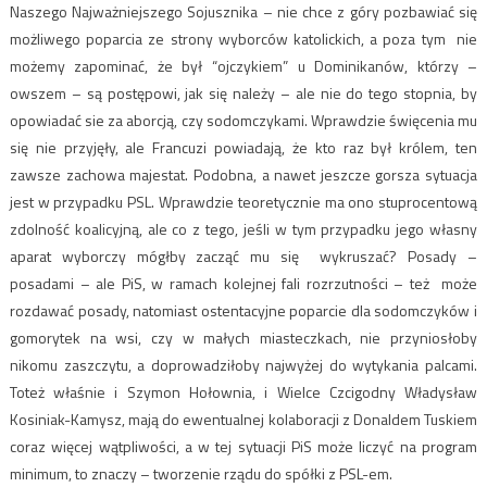
Naszego Najważniejszego Sojusznika – nie chce z góry pozbawiać się
możliwego poparcia ze strony wyborców katolickich, a poza tym nie
możemy zapominać, że był “ojczykiem” u Dominikanów, którzy –
owszem – są postępowi, jak się należy – ale nie do tego stopnia, by
opowiadać sie za aborcją, czy sodomczykami. Wprawdzie święcenia mu
się nie przyjęły, ale Francuzi powiadają, że kto raz był królem, ten
zawsze zachowa majestat. Podobna, a nawet jeszcze gorsza sytuacja
jest w przypadku PSL. Wprawdzie teoretycznie ma ono stuprocentową
zdolność koalicyjną, ale co z tego, jeśli w tym przypadku jego własny
aparat wyborczy mógłby zacząć mu się wykruszać? Posady –
posadami – ale PiS, w ramach kolejnej fali rozrzutności – też może
rozdawać posady, natomiast ostentacyjne poparcie dla sodomczyków i
gomorytek na wsi, czy w małych miasteczkach, nie przyniosłoby
nikomu zaszczytu, a doprowadziłoby najwyżej do wytykania palcami.
Toteż właśnie i Szymon Hołownia, i Wielce Czcigodny Władysław
Kosiniak-Kamysz, mają do ewentualnej kolaboracji z Donaldem Tuskiem
coraz więcej wątpliwości, a w tej sytuacji PiS może liczyć na program
minimum, to znaczy – tworzenie rządu do spółki z PSL-em.