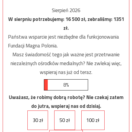
Sierpień 2026
W sierpniu potrzebujemy:
16 500
zł, zebraliśmy:
1351
zł.
Państwa wsparcie jest niezbędne dla funkcjonowania
Fundacji Magna Polonia.
Masz świadomość tego jak ważne jest przetrwanie
niezależnych ośrodków medialnych? Nie zwlekaj więc,
wspieraj nas już od teraz.
8%
Uważasz, że robimy dobrą robotę? Nie czekaj zatem
do jutra, wspieraj nas od dzisiaj.
30 zł
50 zł
100 zł