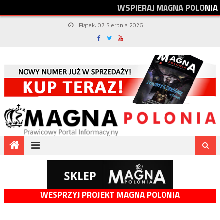
W
S
P
I
E
R
A
J
M
A
G
N
A
P
O
L
O
N
I
A
Piątek, 07 Sierpnia 2026
WESPRZYJ PROJEKT MAGNA POLONIA