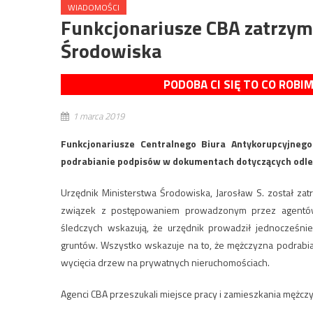
WIADOMOŚCI
Funkcjonariusze CBA zatrzym
Środowiska
PODOBA CI SIĘ TO CO ROBI
1 marca 2019
Funkcjonariusze Centralnego Biura Antykorupcyjnego
podrabianie podpisów w dokumentach dotyczących odle
Urzędnik Ministerstwa Środowiska, Jarosław S. został za
związek z postępowaniem prowadzonym przez agentów
śledczych wskazują, że urzędnik prowadził jednocześni
gruntów. Wszystko wskazuje na to, że mężczyzna podrabia
wycięcia drzew na prywatnych nieruchomościach.
Agenci CBA przeszukali miejsce pracy i zamieszkania mężczyz