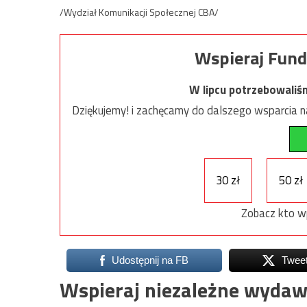
/Wydział Komunikacji Społecznej CBA/
Wspieraj Fund
W lipcu potrzebowaliś
Dziękujemy! i zachęcamy do dalszego wsparcia na
30 zł
50 zł
Zobacz kto w
Udostępnij na FB
Twee
Wspieraj niezależne wydaw