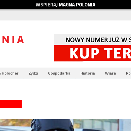
W
S
P
I
E
R
A
J
M
A
G
N
A
P
O
L
O
N
I
A
& Holocher
Żydzi
Gospodarka
Historia
Wiara
Po