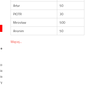
Artur
50
PIOTR
30
Mirosław
500
Anonim
50
Więcej...
 o
to
ia
ia
ry