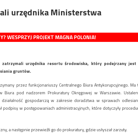
ali urzędnika Ministerstwa
MY? WESPRZYJ PROJEKT MAGNA POLONIA!
 zatrzymali urzędnika resortu środowiska, który podejrzany jest
siania gruntów.
trzymany przez funkcjonariuszy Centralnego Biura Antykorupcyjnego. Ma 
 Biura pod nadzorem Prokuratury Okręgowej w Warszawie. Ustalen
e działalność gospodarczą w zakresie doradztwa w sprawach odlesian
ł podpisy w postępowaniach administracyjnych, które dotyczyły procedu
ny, a następnie przewieźli go do prokuratury, gdzie usłyszał zarzuty.