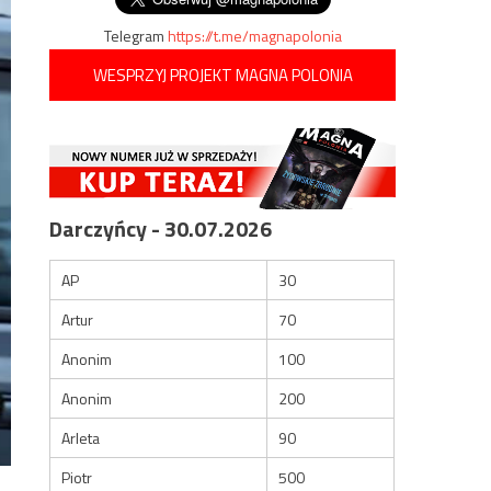
Telegram
https://t.me/magnapolonia
WESPRZYJ PROJEKT MAGNA POLONIA
Darczyńcy - 30.07.2026
AP
30
Artur
70
Anonim
100
Anonim
200
Arleta
90
Piotr
500