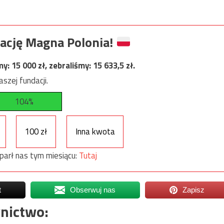
ację Magna Polonia!
my:
15 000
zł, zebraliśmy:
15 633,5
zł.
szej fundacji.
104%
100 zł
Inna kwota
parł nas tym miesiącu:
Tutaj
t
Obserwuj nas
Zapisz
nictwo: