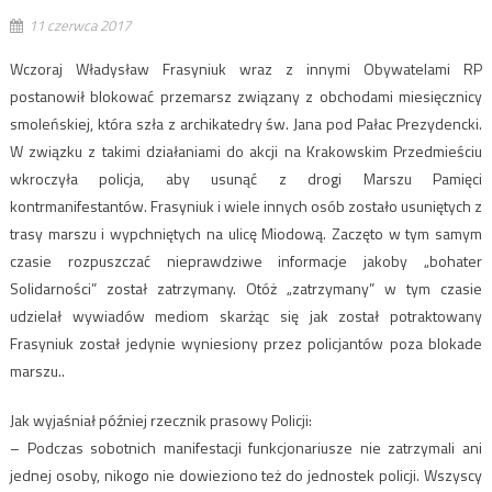
11 czerwca 2017
Wczoraj Władysław Frasyniuk wraz z innymi Obywatelami RP
postanowił blokować przemarsz związany z obchodami miesięcznicy
smoleńskiej, która szła z archikatedry św. Jana pod Pałac Prezydencki.
W związku z takimi działaniami do akcji na Krakowskim Przedmieściu
wkroczyła policja, aby usunąć z drogi Marszu Pamięci
kontrmanifestantów. Frasyniuk i wiele innych osób zostało usuniętych z
trasy marszu i wypchniętych na ulicę Miodową. Zaczęto w tym samym
czasie rozpuszczać nieprawdziwe informacje jakoby „bohater
Solidarności” został zatrzymany. Otóż „zatrzymany” w tym czasie
udzielał wywiadów mediom skarżąc się jak został potraktowany
Frasyniuk został jedynie wyniesiony przez policjantów poza blokade
marszu..
Jak wyjaśniał później rzecznik prasowy Policji:
– Podczas sobotnich manifestacji funkcjonariusze nie zatrzymali ani
jednej osoby, nikogo nie dowieziono też do jednostek policji. Wszyscy