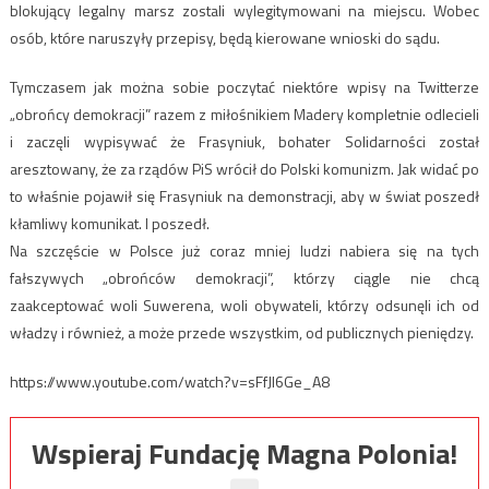
blokujący legalny marsz zostali wylegitymowani na miejscu. Wobec
osób, które naruszyły przepisy, będą kierowane wnioski do sądu.
Tymczasem jak można sobie poczytać niektóre wpisy na Twitterze
„obrońcy demokracji” razem z miłośnikiem Madery kompletnie odlecieli
i zaczęli wypisywać że Frasyniuk, bohater Solidarności został
aresztowany, że za rządów PiS wrócił do Polski komunizm. Jak widać po
to właśnie pojawił się Frasyniuk na demonstracji, aby w świat poszedł
kłamliwy komunikat. I poszedł.
Na szczęście w Polsce już coraz mniej ludzi nabiera się na tych
fałszywych „obrońców demokracji”, którzy ciągle nie chcą
zaakceptować woli Suwerena, woli obywateli, którzy odsunęli ich od
władzy i również, a może przede wszystkim, od publicznych pieniędzy.
https://www.youtube.com/watch?v=sFfJI6Ge_A8
Wspieraj Fundację Magna Polonia!