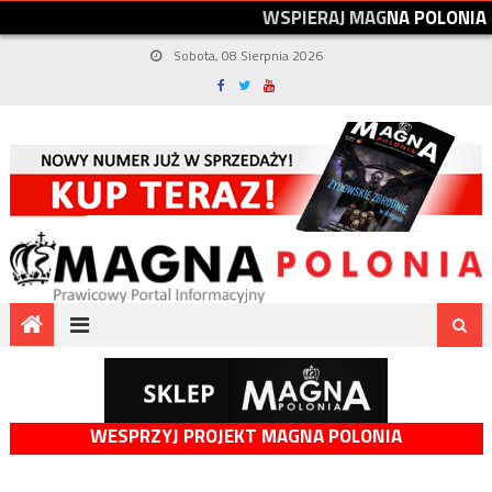
W
S
P
I
E
R
A
J
M
A
G
N
A
P
O
L
O
N
I
A
Sobota, 08 Sierpnia 2026
WESPRZYJ PROJEKT MAGNA POLONIA