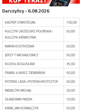
Darczyńcy - 6.08.2026
KACPER STAROŚCIAK
100,00
KULCZYK GRZEGORZ POLIŃSKA i
50,00
KULCZYK KATARZYNA
MARIA KOSTRZEWA
50,00
JERZY T MICHAJŁOWICZ
50,00
KOZIOŁ BOGUSŁAW
35,00
PAWEŁ ŁUKASZ ZIEMIAŃSKI
50,00
POTERA LIDIA i POTERA KRZYSZTOF
50,00
NIEMCZYK MICHAŁ
20,00
SŁAWOMIR PIĄTEK
10,00
KAMIL JAN KOWALCZYK
50,00