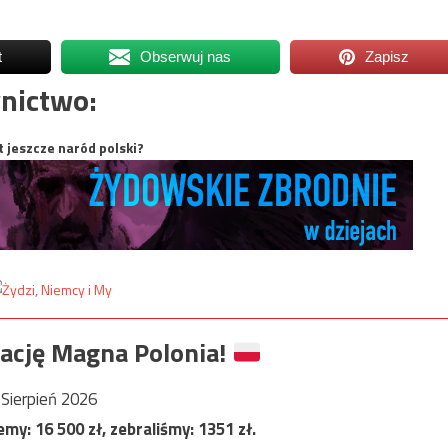
t
Obserwuj nas
Zapisz
nictwo:
t jeszcze naród polski?
ację Magna Polonia!
Sierpień 2026
jemy:
16 500
zł, zebraliśmy:
1351
zł.