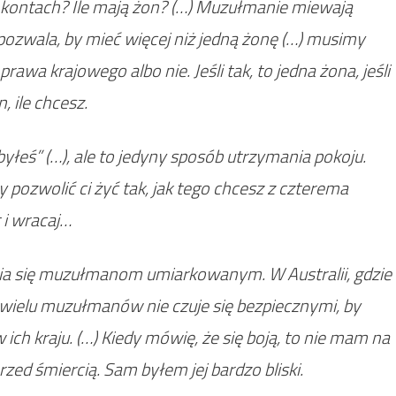
a kontach? Ile mają żon? (…) Muzułmanie miewają
a pozwala, by mieć więcej niż jedną żonę (…) musimy
rawa krajowego albo nie. Jeśli tak, to jedna żona, jeśli
, ile chcesz.
yłeś” (…), ale to jedyny sposób utrzymania pokoju.
y pozwolić ci żyć tak, jak tego chcesz z czterema
 i wracaj…
nia się muzułmanom umiarkowanym. W Australii, gdzie
wielu muzułmanów nie czuje się bezpiecznymi, by
ch kraju. (…) Kiedy mówię, że się boją, to nie mam na
przed śmiercią. Sam byłem jej bardzo bliski.