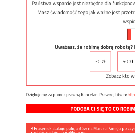
Państwa wsparcie jest niezbędne dla funkcjonow
Masz świadomość tego jak ważne jest przetrw
wspie
Uważasz, że robimy dobrą robotę? Ni
30 zł
50 zł
Zobacz kto w
Dziękujemy za pomoc prawną Kancelarii Prawnej Litwin:
http
PODOBA CI SIĘ TO CO ROBI
Nawigacja
Frasyniuk atakuje policjantów na Marszu Pamięci po cz
szybko zostaje spacyfikowany