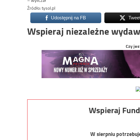
– wyliczał
Źródło: tysol.pl
Udostępnij na FB
Twee
Wspieraj niezależne wydaw
Czy jes
Wspieraj Fund
W sierpniu potrzebu