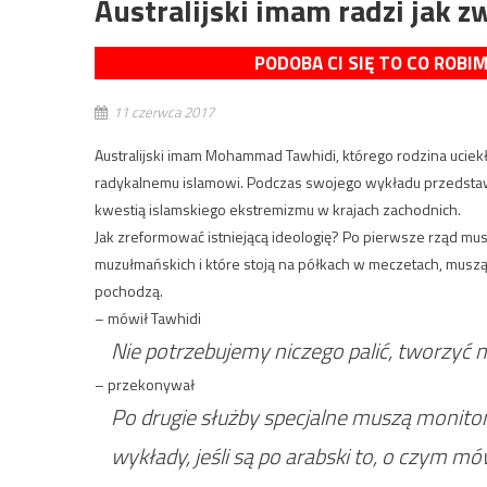
Australijski imam radzi jak 
PODOBA CI SIĘ TO CO ROBI
11 czerwca 2017
Australijski imam Mohammad Tawhidi, którego rodzina ucie
radykalnemu islamowi. Podczas swojego wykładu przedstawi
kwestią islamskiego ekstremizmu w krajach zachodnich.
Jak zreformować istniejącą ideologię? Po pierwsze rząd musi
muzułmańskich i które stoją na półkach w meczetach, musz
pochodzą.
– mówił Tawhidi
Nie potrzebujemy niczego palić, tworzyć na
– przekonywał
Po drugie służby specjalne muszą monito
wykłady, jeśli są po arabski to, o czym mów