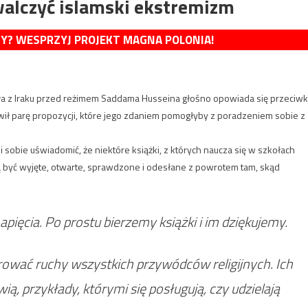
zwalczyć islamski ekstremizm
MY? WESPRZYJ PROJEKT MAGNA POLONIA!
kła z Iraku przed reżimem Saddama Husseina głośno opowiada się przeciw
ł parę propozycji, które jego zdaniem pomogłyby z poradzeniem sobie z
 sobie uświadomić, że niektóre książki, z których naucza się w szkołach
ą być wyjęte, otwarte, sprawdzone i odesłane z powrotem tam, skąd
pięcia. Po prostu bierzemy książki i im dziękujemy.
rować ruchy wszystkich przywódców religijnych. Ich
ią, przykłady, którymi się posługują, czy udzielają