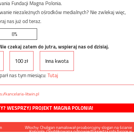
ania Fundacji Magna Polonia.
anie niezależnych ośrodków medialnych? Nie zwlekaj więc,
raj nas już od teraz.
8%
e czekaj zatem do jutra, wspieraj nas od dzisiaj.
100 zł
Inna kwota
parł nas tym miesiącu:
Tutaj
s://kancelaria-litwin.pl
MY? WESPRZYJ PROJEKT MAGNA POLONIA!
ym
Włochy: Chuligan namalował proaborcyjny slogan na ścianie
Kościoła. Opublikowana odpowiedź księdza robi furorę w