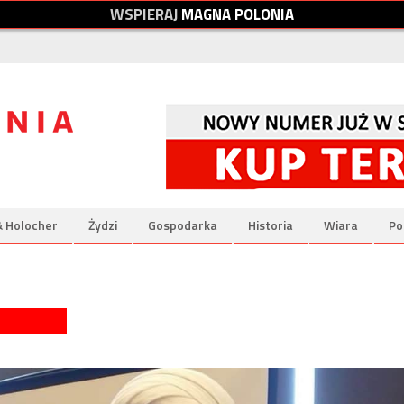
W
S
P
I
E
R
A
J
M
A
G
N
A
P
O
L
O
N
I
A
& Holocher
Żydzi
Gospodarka
Historia
Wiara
Po