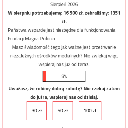
Sierpień 2026
W sierpniu potrzebujemy:
16 500
zł, zebraliśmy:
1351
zł.
Państwa wsparcie jest niezbędne dla funkcjonowania
Fundacji Magna Polonia.
Masz świadomość tego jak ważne jest przetrwanie
niezależnych ośrodków medialnych? Nie zwlekaj więc,
wspieraj nas już od teraz.
8%
Uważasz, że robimy dobrą robotę? Nie czekaj zatem
do jutra, wspieraj nas od dzisiaj.
30 zł
50 zł
100 zł