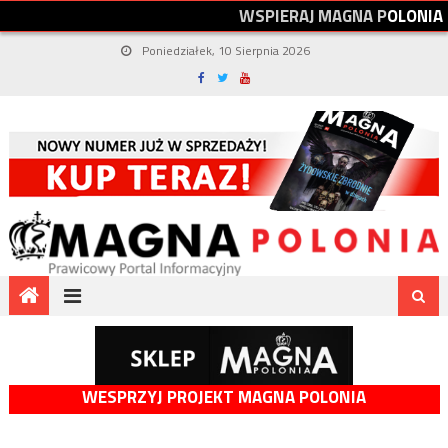
W
S
P
I
E
R
A
J
M
A
G
N
A
P
O
L
O
N
I
A
Poniedziałek, 10 Sierpnia 2026
WESPRZYJ PROJEKT MAGNA POLONIA