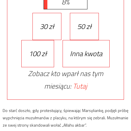
8%
30 zł
50 zł
100 zł
Inna kwota
Zobacz kto wparł nas tym
miesiącu:
Tutaj
Do starć doszło, gdy protestujący, śpiewając Marsyliankę, podjęli próbę
wypchnięcia muzułmanów z placyku, na którym się zebrali. Muzułmanie
ze swej strony skandowali wołać „Allahu akbar”.