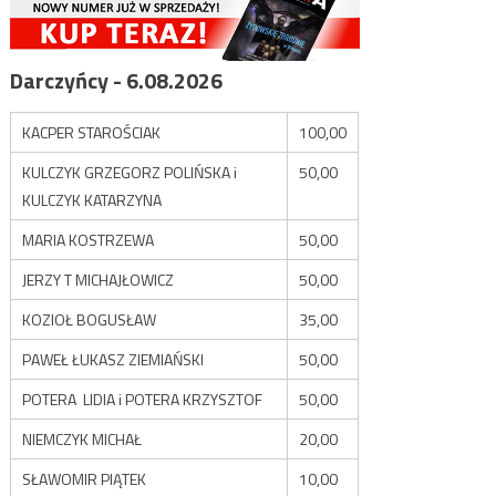
Darczyńcy - 6.08.2026
KACPER STAROŚCIAK
100,00
KULCZYK GRZEGORZ POLIŃSKA i
50,00
KULCZYK KATARZYNA
MARIA KOSTRZEWA
50,00
JERZY T MICHAJŁOWICZ
50,00
KOZIOŁ BOGUSŁAW
35,00
PAWEŁ ŁUKASZ ZIEMIAŃSKI
50,00
POTERA LIDIA i POTERA KRZYSZTOF
50,00
NIEMCZYK MICHAŁ
20,00
SŁAWOMIR PIĄTEK
10,00