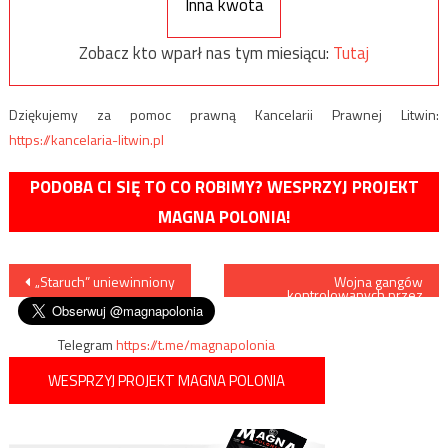
Inna kwota
Zobacz kto wparł nas tym miesiącu:
Tutaj
Dziękujemy za pomoc prawną Kancelarii Prawnej Litwin:
https://kancelaria-litwin.pl
PODOBA CI SIĘ TO CO ROBIMY? WESPRZYJ PROJEKT
MAGNA POLONIA!
Nawigacja
„Staruch” uniewinniony
Wojna gangów
kontrolowanych przez
imigrantów w Kopenhadze
wpisu
Telegram
https://t.me/magnapolonia
WESPRZYJ PROJEKT MAGNA POLONIA