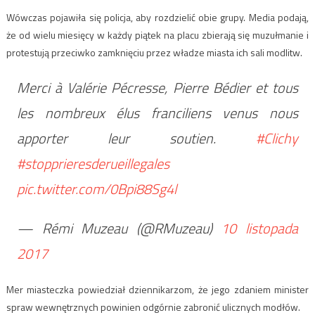
Wówczas pojawiła się policja, aby rozdzielić obie grupy. Media podają,
że od wielu miesięcy w każdy piątek na placu zbierają się muzułmanie i
protestują przeciwko zamknięciu przez władze miasta ich sali modlitw.
Merci à Valérie Pécresse, Pierre Bédier et tous
les nombreux élus franciliens venus nous
apporter leur soutien.
#Clichy
#stopprieresderueillegales
pic.twitter.com/0Bpi88Sg4l
— Rémi Muzeau (@RMuzeau)
10 listopada
2017
Mer miasteczka powiedział dziennikarzom, że jego zdaniem minister
spraw wewnętrznych powinien odgórnie zabronić ulicznych modłów.