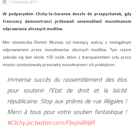
11 listopada 2017
W podparyskim Clichy-la-Garenne doszło do przepychanek, gdy
francuscy demonstranci próbowali uniemożliwić muzułmanom
odprawianie ulicznych modłów.
Mer miasteczka Remim Muzeau od miesięcy walczy z nielegalnym
odprawianiem przez muzułmanów ulicznych modłów. Tym razem
zebrało się tam około 100 osób, które z transparentami szły przez
miasto i protestowały przeciwko muzułmanom i ich praktykom.
Immense succès du rassemblement des élus
pour soutenir l'Etat de droit et la laïcité
républicaine. Stop aux prières de rue illégales !
Merci à tous pour votre soutien fantastique !
#Clichy
pic.twitter.com/FbvjJ4BWjR