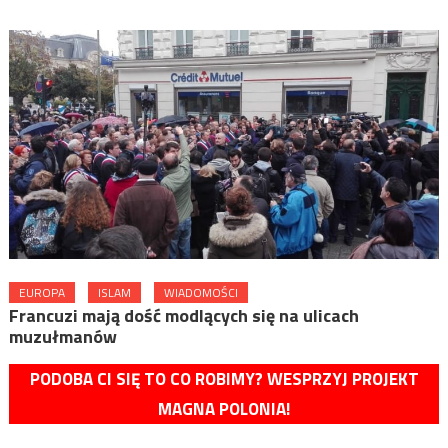
EUROPA
ISLAM
WIADOMOŚCI
Francuzi mają dość modlących się na ulicach
muzułmanów
PODOBA CI SIĘ TO CO ROBIMY? WESPRZYJ PROJEKT
MAGNA POLONIA!